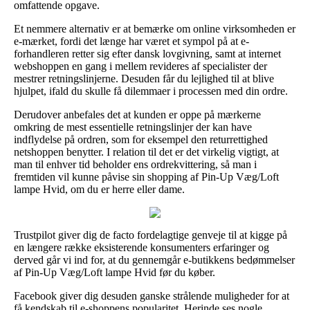
omfattende opgave.
Et nemmere alternativ er at bemærke om online virksomheden er
e-mærket, fordi det længe har været et sympol på at e-
forhandleren retter sig efter dansk lovgivning, samt at internet
webshoppen en gang i mellem revideres af specialister der
mestrer retningslinjerne. Desuden får du lejlighed til at blive
hjulpet, ifald du skulle få dilemmaer i processen med din ordre.
Derudover anbefales det at kunden er oppe på mærkerne
omkring de mest essentielle retningslinjer der kan have
indflydelse på ordren, som for eksempel den returrettighed
netshoppen benytter. I relation til det er det virkelig vigtigt, at
man til enhver tid beholder ens ordrekvittering, så man i
fremtiden vil kunne påvise sin shopping af Pin-Up Væg/Loft
lampe Hvid, om du er herre eller dame.
Trustpilot giver dig de facto fordelagtige genveje til at kigge på
en længere række eksisterende konsumenters erfaringer og
derved går vi ind for, at du gennemgår e-butikkens bedømmelser
af Pin-Up Væg/Loft lampe Hvid før du køber.
Facebook giver dig desuden ganske strålende muligheder for at
få kendskab til e-shoppens popularitet. Herinde ses nogle