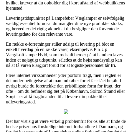
hvilket kræver at du opholder dig i kort afstand af webbutikkens
hjemsted.
Leveringstidspunktet på Lampefeber Væglamper er selvfølgelig
vældig essentiel forudsat du mangler dine nye produkter straks,
og herved er det rigtig aktuelt at du besigtiger den forventede
leveringsdato for den relevante vare.
En række e-forretninger stiller udsigt til levering på blot en
enkelt hverdag på en række varer, eksempelvis Pin-Up
Væg/Loft lampe Hvid, som trods alt beroer på at handlen laves
inden et nøjagtigt tidspunkt, således at de højst sandsynligt kan
nå at få varen klargjort forud for at logistikpersonalet får fri.
Flere internet virksomheder yder portofri fragt, men i reglen er
det under betingelse af at man indkøber for et fastslået beløb. I
øvrigt burde du foretrække den prisbilligste form for fragt, der
ofte – om du befinder sig tæt på København, Solrød Strand eller
Sorø – er at få fragtmanden til at levere din pakke til et
udleveringssted.
Det har vist sig at være virkelig problemfrit for os alle at finde de
bedste priser hos forskellige internet forhandlere i Danmark, og
for det har massevis af Lampefeber online forhandlere fundet det