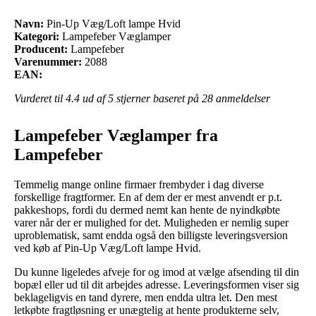
Navn:
Pin-Up Væg/Loft lampe Hvid
Kategori:
Lampefeber Væglamper
Producent:
Lampefeber
Varenummer:
2088
EAN:
Vurderet til
4.4
ud af 5 stjerner baseret på
28
anmeldelser
Lampefeber Væglamper fra
Lampefeber
Temmelig mange online firmaer frembyder i dag diverse
forskellige fragtformer. En af dem der er mest anvendt er p.t.
pakkeshops, fordi du dermed nemt kan hente de nyindkøbte
varer når der er mulighed for det. Muligheden er nemlig super
uproblematisk, samt endda også den billigste leveringsversion
ved køb af Pin-Up Væg/Loft lampe Hvid.
Du kunne ligeledes afveje for og imod at vælge afsending til din
bopæl eller ud til dit arbejdes adresse. Leveringsformen viser sig
beklageligvis en tand dyrere, men endda ultra let. Den mest
letkøbte fragtløsning er unægtelig at hente produkterne selv,