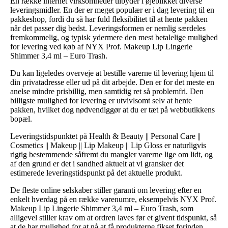
En række internet virksomheder tilbyder i øjeblikket diverse
leveringsmidler. En der er meget populær er i dag levering til en
pakkeshop, fordi du så har fuld fleksibilitet til at hente pakken
når det passer dig bedst. Leveringsformen er nemlig særdeles
fremkommelig, og typisk ydermere den mest betalelige mulighed
for levering ved køb af NYX Prof. Makeup Lip Lingerie
Shimmer 3,4 ml – Euro Trash.
Du kan ligeledes overveje at bestille varerne til levering hjem til
din privatadresse eller ud på dit arbejde. Den er for det meste en
anelse mindre prisbillig, men samtidig ret så problemfri. Den
billigste mulighed for levering er utvivlsomt selv at hente
pakken, hvilket dog nødvendiggør at du er tæt på webbutikkens
bopæl.
Leveringstidspunktet på Health & Beauty || Personal Care ||
Cosmetics || Makeup || Lip Makeup || Lip Gloss er naturligvis
rigtig bestemmende såfremt du mangler varerne lige om lidt, og
af den grund er det i sandhed aktuelt at vi gransker det
estimerede leveringstidspunkt på det aktuelle produkt.
De fleste online selskaber stiller garanti om levering efter en
enkelt hverdag på en række varenumre, eksempelvis NYX Prof.
Makeup Lip Lingerie Shimmer 3,4 ml – Euro Trash, som
alligevel stiller krav om at ordren laves før et givent tidspunkt, så
at de har mulighed for at nå at få produkterne fikset forinden