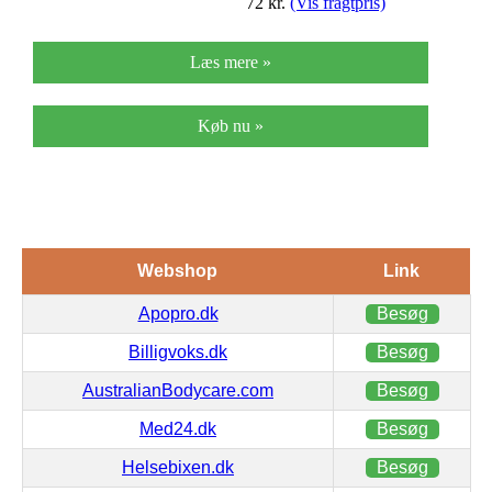
72
kr.
(Vis fragtpris)
Læs mere »
Køb nu »
Webshop
Link
Apopro.dk
Besøg
Billigvoks.dk
Besøg
AustralianBodycare.com
Besøg
Med24.dk
Besøg
Helsebixen.dk
Besøg