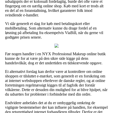
udsalgspris der er kolossalt fordelagtig, burde det ofte være et
fingerpeg om en uærlig online shop. Køb med kort er trods alt
en del af en foranstaltning, hvilket garanterer folk imod
svindlende e-handler.
Vi slår generelt et slag for køb med betalingskort eller
mobilbetaling. Som alternativ kunne du drage fordel af en
løsning på afbetaling fra eksempelvis ViaBill, når du gerne vil
godtgøre prisen senere.
Før nogen handler i en NYX Professional Makeup online butik
kunne de for at være på den sikre side kigge på dens
handelsvilkår, dog er det undertiden en tidskrævende opgave.
Et alternativt forslag kan derfor være at kontrollere om online
shoppen er tilsluttet e-mærket, som generelt er en forsikring om
at internet webshoppen efterlever de danske regler, og at online
forretningen regelmæssigt kigges til af fagfolk der forstår
vilkårene. Dette er desuden din mulighed for at blive hjulpet, når
du udsættes for problemer i forbindelse med din ordre.
Endvidere anbefales det at du er omhyggelig omkring de
vigtigste bestemmelser der kan influere på handlen, for eksempel
den returrettighed internet forhandleren tilbyder. Derfor er det