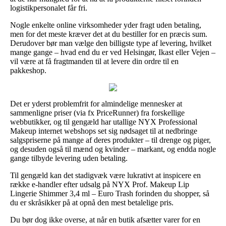
logistikpersonalet får fri.
Nogle enkelte online virksomheder yder fragt uden betaling,
men for det meste kræver det at du bestiller for en præcis sum.
Derudover bør man vælge den billigste type af levering, hvilket
mange gange – hvad end du er ved Helsingør, Ikast eller Vejen –
vil være at få fragtmanden til at levere din ordre til en
pakkeshop.
Det er yderst problemfrit for almindelige mennesker at
sammenligne priser (via fx PriceRunner) fra forskellige
webbutikker, og til gengæld har utallige NYX Professional
Makeup internet webshops set sig nødsaget til at nedbringe
salgspriserne på mange af deres produkter – til drenge og piger,
og desuden også til mænd og kvinder – markant, og endda nogle
gange tilbyde levering uden betaling.
Til gengæld kan det stadigvæk være lukrativt at inspicere en
række e-handler efter udsalg på NYX Prof. Makeup Lip
Lingerie Shimmer 3,4 ml – Euro Trash forinden du shopper, så
du er skråsikker på at opnå den mest betalelige pris.
Du bør dog ikke overse, at når en butik afsætter varer for en