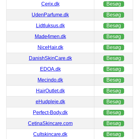
Cerix.dk
Besøg
UdenParfume.dk
Besøg
Lidtluksus.dk
Besøg
Made4men.dk
Besøg
NiceHair.dk
Besøg
DanishSkinCare.dk
Besøg
EDOA.dk
Besøg
Mecindo.dk
Besøg
HairOutlet.dk
Besøg
eHudpleje.dk
Besøg
Perfect-Body.dk
Besøg
CetinaSkincare.com
Besøg
Cultskincare.dk
Besøg