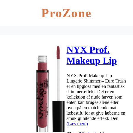
ProZone
NYX Prof.
Makeup Lip
Lingerie
NYX Prof. Makeup Lip
Shimmer 3,4
Lingerie Shimmer – Euro Trash
er en lipgloss med en fantastisk
ml – Euro
shimmer-effekt. Det er en
kollektion af nude farver, som
Trash
enten kan bruges alene eller
oven på en matchende mat
læbestift, for at give læberne en
smuk glimtende effekt. Den
(Læs mere)