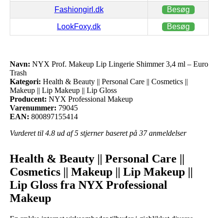
Fashiongirl.dk
Besøg
LookFoxy.dk
Besøg
Navn:
NYX Prof. Makeup Lip Lingerie Shimmer 3,4 ml – Euro
Trash
Kategori:
Health & Beauty || Personal Care || Cosmetics ||
Makeup || Lip Makeup || Lip Gloss
Producent:
NYX Professional Makeup
Varenummer:
79045
EAN:
800897155414
Vurderet til
4.8
ud af 5 stjerner baseret på
37
anmeldelser
Health & Beauty || Personal Care ||
Cosmetics || Makeup || Lip Makeup ||
Lip Gloss fra NYX Professional
Makeup