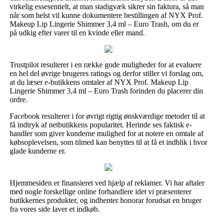
virkelig essesentielt, at man stadigvæk sikrer sin faktura, så man
når som helst vil kunne dokumentere bestillingen af NYX Prof.
Makeup Lip Lingerie Shimmer 3,4 ml – Euro Trash, om du er
på udkig efter varer til en kvinde eller mand.
Trustpilot resulterer i en række gode muligheder for at evaluere
en hel del øvrige brugeres ratings og derfor stiller vi forslag om,
at du læser e-butikkens omtaler af NYX Prof. Makeup Lip
Lingerie Shimmer 3,4 ml – Euro Trash forinden du placerer din
ordre.
Facebook resulterer i for øvrigt rigtig ønskværdige metoder til at
få indtryk af netbutikkens popularitet. Herinde ses faktisk e-
handler som giver kunderne mulighed for at notere en omtale af
købsoplevelsen, som tilmed kan benyttes til at få et indblik i hvor
glade kunderne er.
Hjemmesiden er finansieret ved hjælp af reklamer. Vi har aftaler
med nogle forskellige online forhandlere idet vi præsenterer
butikkernes produkter, og indhenter honorar forudsat en bruger
fra vores side laver et indkøb.