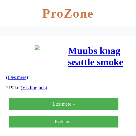
ProZone
Muubs knag
seattle smoke
m
(Læs mere)
(b7,5xh7,5xl3,8
219
kr.
(Vis fragtpris)
cm)
Læs mere »
Køb nu »