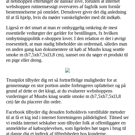
at netshoppen efterfølger de danske love, foruden at internet
webshoppen rutinemæssigt overværes af fagfolk som forstår
bestemmelserne på området. Derudover giver det dig anledning
til at få hjælp, hvis du møder vanskeligheder med dit indkøb.
Ligeså er det smart at man er omhyggelig omkring de mest
essentielle vedtægter der gælder for bestillingen, fx hvilken
ombytningspolitik e-shoppen lover. I den relation er det i øvrigt
essesentielt, at man stadig bibeholder sin ordremail, således man
en anden gang kan dokumentere sit køb af Muubs knag seattle
smoke m (b7,5xh7,5xl3,8 cm), uanset om du søger et produkt til
en pige eller dreng.
Trustpilot tilbyder dig ret så fortræffelige muligheder for at
gennemsøge en stor portion andre forbrugeres opfattelser og på
grund af dette er det klogt, at du evaluerer webshoppens
vurderinger af Muubs knag seattle smoke m (b7,5xh7,5xl3,8
cm) før du placerer din ordre.
Facebook tilbyder dig desuden forholdsvis værdifulde metoder
til at få et kig ind i internet forretningens pålidelighed. Tilmed ser
vi endda internet selskaber som tilbyder folk at offentliggøre en
anmeldelse af købsoplevelsen, som ligeledes bør tages i brug til
at danne dig et indtryk af tilfredsheden hos kunderne.