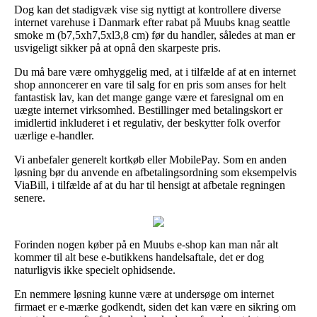
Dog kan det stadigvæk vise sig nyttigt at kontrollere diverse
internet varehuse i Danmark efter rabat på Muubs knag seattle
smoke m (b7,5xh7,5xl3,8 cm) før du handler, således at man er
usvigeligt sikker på at opnå den skarpeste pris.
Du må bare være omhyggelig med, at i tilfælde af at en internet
shop annoncerer en vare til salg for en pris som anses for helt
fantastisk lav, kan det mange gange være et faresignal om en
uægte internet virksomhed. Bestillinger med betalingskort er
imidlertid inkluderet i et regulativ, der beskytter folk overfor
uærlige e-handler.
Vi anbefaler generelt kortkøb eller MobilePay. Som en anden
løsning bør du anvende en afbetalingsordning som eksempelvis
ViaBill, i tilfælde af at du har til hensigt at afbetale regningen
senere.
Forinden nogen køber på en Muubs e-shop kan man når alt
kommer til alt bese e-butikkens handelsaftale, det er dog
naturligvis ikke specielt ophidsende.
En nemmere løsning kunne være at undersøge om internet
firmaet er e-mærke godkendt, siden det kan være en sikring om