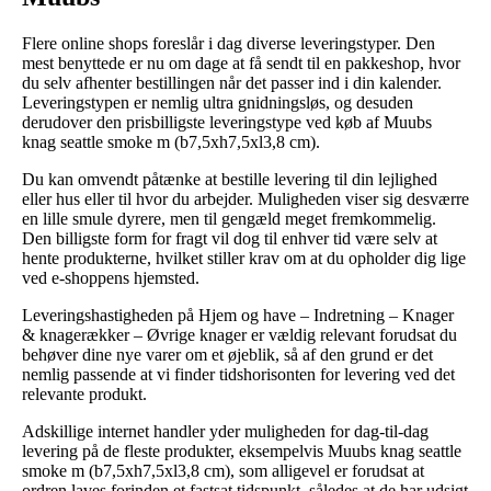
Flere online shops foreslår i dag diverse leveringstyper. Den
mest benyttede er nu om dage at få sendt til en pakkeshop, hvor
du selv afhenter bestillingen når det passer ind i din kalender.
Leveringstypen er nemlig ultra gnidningsløs, og desuden
derudover den prisbilligste leveringstype ved køb af Muubs
knag seattle smoke m (b7,5xh7,5xl3,8 cm).
Du kan omvendt påtænke at bestille levering til din lejlighed
eller hus eller til hvor du arbejder. Muligheden viser sig desværre
en lille smule dyrere, men til gengæld meget fremkommelig.
Den billigste form for fragt vil dog til enhver tid være selv at
hente produkterne, hvilket stiller krav om at du opholder dig lige
ved e-shoppens hjemsted.
Leveringshastigheden på Hjem og have – Indretning – Knager
& knagerækker – Øvrige knager er vældig relevant forudsat du
behøver dine nye varer om et øjeblik, så af den grund er det
nemlig passende at vi finder tidshorisonten for levering ved det
relevante produkt.
Adskillige internet handler yder muligheden for dag-til-dag
levering på de fleste produkter, eksempelvis Muubs knag seattle
smoke m (b7,5xh7,5xl3,8 cm), som alligevel er forudsat at
ordren laves forinden et fastsat tidspunkt, således at de har udsigt