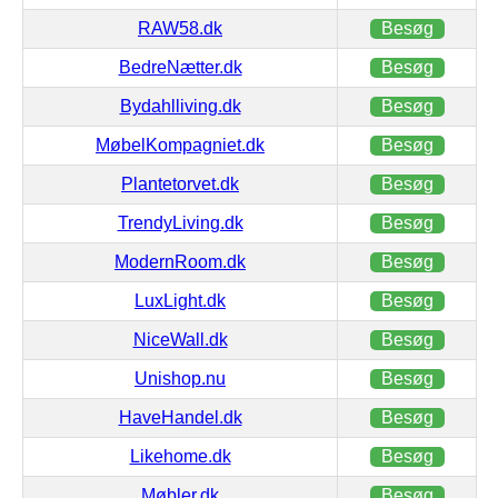
RAW58.dk
Besøg
BedreNætter.dk
Besøg
Bydahlliving.dk
Besøg
MøbelKompagniet.dk
Besøg
Plantetorvet.dk
Besøg
TrendyLiving.dk
Besøg
ModernRoom.dk
Besøg
LuxLight.dk
Besøg
NiceWall.dk
Besøg
Unishop.nu
Besøg
HaveHandel.dk
Besøg
Likehome.dk
Besøg
Møbler.dk
Besøg