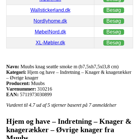
Wallstickerland.dk
Besøg
Nordlyhome.dk
Besøg
MøbelNord.dk
Besøg
XL-Møbler.dk
Besøg
Navn:
Muubs knag seattle smoke m (b7,5xh7,5xl3,8 cm)
Kategori:
Hjem og have – Indretning – Knager & knagerækker
– Øvrige knager
Producent:
Muubs
Varenummer:
310216
EAN:
5711973030899
Vurderet til
4.7
ud af 5 stjerner baseret på
7
anmeldelser
Hjem og have – Indretning – Knager &
knagerækker – Øvrige knager fra
Muubs