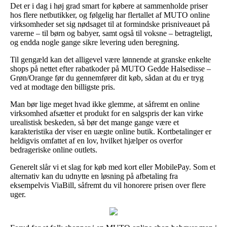
Det er i dag i høj grad smart for købere at sammenholde priser
hos flere netbutikker, og følgelig har flertallet af MUTO online
virksomheder set sig nødsaget til at formindske prisniveauet på
varerne – til børn og babyer, samt også til voksne – betragteligt,
og endda nogle gange sikre levering uden beregning.
Til gengæld kan det alligevel være lønnende at granske enkelte
shops på nettet efter rabatkoder på MUTO Gedde Halsedisse –
Grøn/Orange før du gennemfører dit køb, sådan at du er tryg
ved at modtage den billigste pris.
Man bør lige meget hvad ikke glemme, at såfremt en online
virksomhed afsætter et produkt for en salgspris der kan virke
urealistisk beskeden, så bør det mange gange være et
karakteristika der viser en uægte online butik. Kortbetalinger er
heldigvis omfattet af en lov, hvilket hjælper os overfor
bedrageriske online outlets.
Generelt slår vi et slag for køb med kort eller MobilePay. Som et
alternativ kan du udnytte en løsning på afbetaling fra
eksempelvis ViaBill, såfremt du vil honorere prisen over flere
uger.