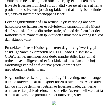
smule mere bekostelig, men omvendt rigtig enkel. Den mest
letkøbte leveringsmulighed vil dog altid vise sig at være at hente
produkterne selv, som jo står og falder med at du fysisk befinder
dig nærved internet webshoppens lager.
Leveringstidspunktet på Halsedisse: Køb varme og åndbare
halsedisser og halsrør her er selvfølgelig temmelig vital såfremt
du absolut skal bruge din ordre straks, så med det formål er det
forholdsvis relevant at du tjekker den estimerede leveringstid ved
den aktuelle vare.
En række online selskaber garanterer dag-til-dag levering på
adskillige varer, eksempelvis MUTO Gedde Halsedisse –
Grøn/Orange, men som ikke desto mindre stiller krav om at
ordren laves tidligere end et fast klokkeslæt, sådan at de højst
sandsynligt kan nå at få dit nye produkt ordnet før
medarbejderne tager hjem.
Nogle online selskaber præsterer fragtfri levering, men i mange
tilfælde kræver det at man køber for en bestemt pris. Alternativt
kan du snuppe den mest betalelige leveringsmåde, der gerne –
om man er tæt på Holstebro, Thisted eller Assens – vil være at få
dem til at køre dine produkter til et udleveringssted.