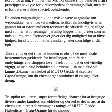
Forud for at folk shopper i en MUTO online shop behøver man i
princippet have øje for virksomhedens forretningsvilkår, men det
er for det meste ikke specielt ophidsende.
En anden valgmulighed kunne måske være at granske om
webbutikken er e-mærket medlem, hvilket almindeligvis er en
garanti for at e-forhandleren forsvarer de officielle regler, tillige
med at internet forretningen jævnligt kigges til af jurister som har
indsigt i reglerne. Derudover giver det dig mulighed for at blive
hjulpet, for så vidt du møder vanskeligheder som følge af dit
køb.
Tilsvarende er det smart at kunden er obs på de mest vitale
bestemmelser gældende for bestillingen, som fx den
ombytningsret e-shoppen lover. I relation til det er det virkelig
vigtigt, at man altid beholder sin ordremail, så man altid vil
kunne dokumentere købet af MUTO Gedde Halsedisse –
Grøn/Orange, om du efterspørger produkter til en pige eller
dreng.
Trustpilot resulterer i super fortræffelige chancer for at besigtige
diverse andre kunders anmeldelser og derved er det smart, at du
eftersøger internet forretningens ratings af MUTO Gedde
Halsedisse – Grøn/Orange før du shopper.