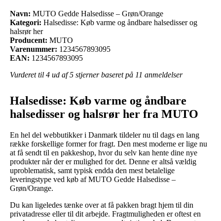
Navn:
MUTO Gedde Halsedisse – Grøn/Orange
Kategori:
Halsedisse: Køb varme og åndbare halsedisser og
halsrør her
Producent:
MUTO
Varenummer:
1234567893095
EAN:
1234567893095
Vurderet til
4
ud af 5 stjerner baseret på
11
anmeldelser
Halsedisse: Køb varme og åndbare
halsedisser og halsrør her fra MUTO
En hel del webbutikker i Danmark tildeler nu til dags en lang
række forskellige former for fragt. Den mest moderne er lige nu
at få sendt til en pakkeshop, hvor du selv kan hente dine nye
produkter når der er mulighed for det. Denne er altså vældig
uproblematisk, samt typisk endda den mest betalelige
leveringstype ved køb af MUTO Gedde Halsedisse –
Grøn/Orange.
Du kan ligeledes tænke over at få pakken bragt hjem til din
privatadresse eller til dit arbejde. Fragtmuligheden er oftest en