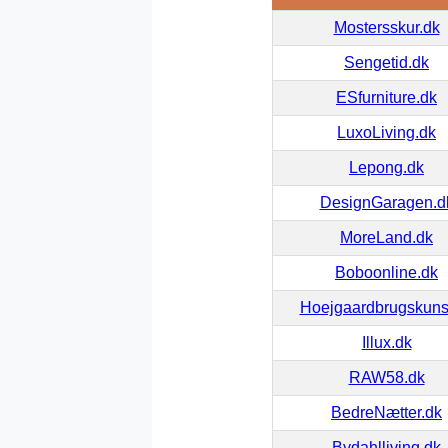
Mostersskur.dk
Sengetid.dk
ESfurniture.dk
LuxoLiving.dk
Lepong.dk
DesignGaragen.d
MoreLand.dk
Boboonline.dk
Hoejgaardbrugskuns
Illux.dk
RAW58.dk
BedreNætter.dk
Bydahlliving.dk