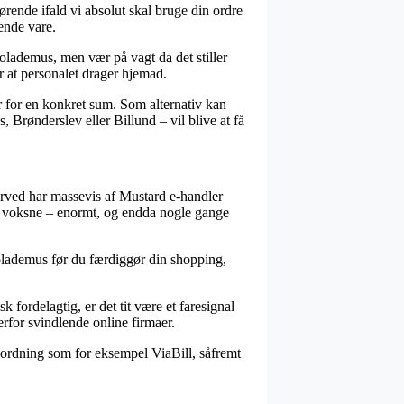
ende ifald vi absolut skal bruge din ordre
dende vare.
olademus, men vær på vagt da det stiller
or at personalet drager hjemad.
r for en konkret sum. Som alternativ kan
 Brønderslev eller Billund – vil blive at få
derved har massevis af Mustard e-handler
il voksne – enormt, og endda nogle gange
kolademus før du færdiggør din shopping,
k fordelagtig, er det tit være et faresignal
rfor svindlende online firmaer.
gsordning som for eksempel ViaBill, såfremt