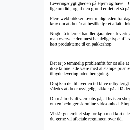
Leveringsdygtigheden på Hjem og have – Gav
lige om lidt, og af den grund er det ret så 
Flere webbutikker lover muligheden for dag
krav om at du når at bestille før et aftalt k
Nogle få internet handler garanterer leveri
man overveje den mest betalelige type af lev
kørt produkterne til en pakkeshop.
Det er jo temmelig problemfrit for os alle a
ikke kunne lade være med at stampe prisniv
tilbyde levering uden beregning.
Dog kan det til hver en tid blive udbytteri
således at du er usvigeligt sikker på at få de
Du må trods alt være obs på, at hvis en shop 
om en bedragerisk online virksomhed. Shoppi
Vi slår generelt et slag for køb med kort el
du gerne vil afbetale regningen over tid.