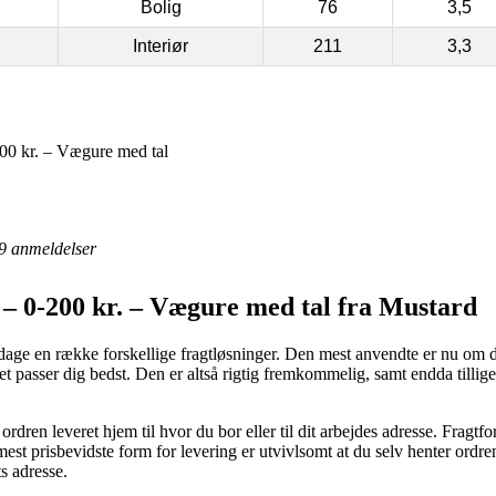
Bolig
76
3,5
Interiør
211
3,3
00 kr. – Vægure med tal
9
anmeldelser
– 0-200 kr. – Vægure med tal fra Mustard
dage en række forskellige fragtløsninger. Den mest anvendte er nu om d
et passer dig bedst. Den er altså rigtig fremkommelig, samt endda tillige
rdren leveret hjem til hvor du bor eller til dit arbejdes adresse. Fragtf
st prisbevidste form for levering er utvivlsomt at du selv henter ordre
ts adresse.