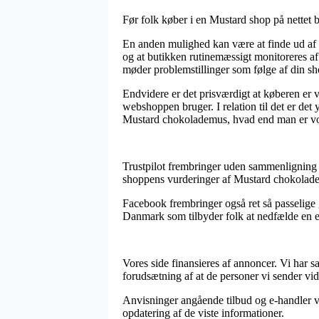
Før folk køber i en Mustard shop på nettet b
En anden mulighed kan være at finde ud af o
og at butikken rutinemæssigt monitoreres af e
møder problemstillinger som følge af din s
Endvidere er det prisværdigt at køberen er 
webshoppen bruger. I relation til det er det
Mustard chokolademus, hvad end man er vok
Trustpilot frembringer uden sammenligning ny
shoppens vurderinger af Mustard chokoladem
Facebook frembringer også ret så passelige 
Danmark som tilbyder folk at nedfælde en eva
Vores side finansieres af annoncer. Vi har 
forudsætning af at de personer vi sender vid
Anvisninger angående tilbud og e-handler væ
opdatering af de viste informationer.