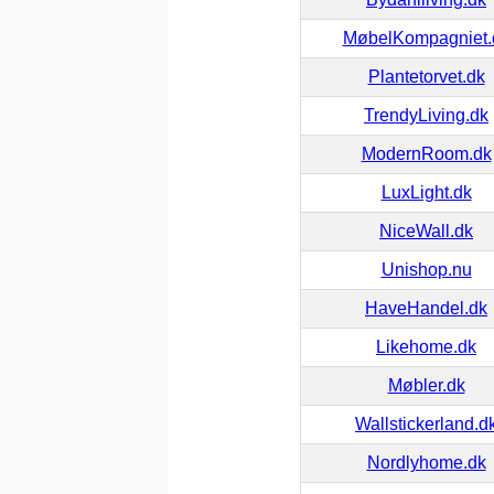
MøbelKompagniet.
Plantetorvet.dk
TrendyLiving.dk
ModernRoom.dk
LuxLight.dk
NiceWall.dk
Unishop.nu
HaveHandel.dk
Likehome.dk
Møbler.dk
Wallstickerland.d
Nordlyhome.dk