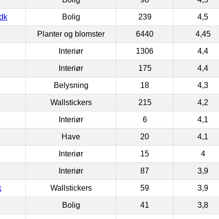
dk
Bolig
239
4,5
Planter og blomster
6440
4,45
Interiør
1306
4,4
Interiør
175
4,4
Belysning
18
4,3
Wallstickers
215
4,2
Interiør
6
4,1
Have
20
4,1
Interiør
15
4
Interiør
87
3,9
k
Wallstickers
59
3,9
Bolig
41
3,8