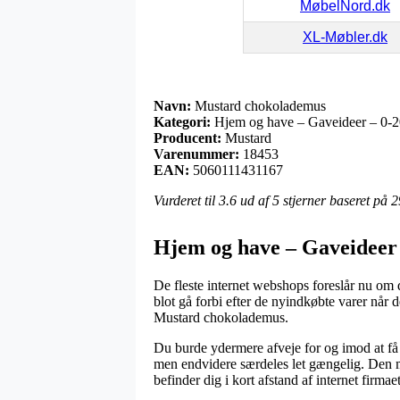
MøbelNord.dk
XL-Møbler.dk
Navn:
Mustard chokolademus
Kategori:
Hjem og have – Gaveideer – 0-2
Producent:
Mustard
Varenummer:
18453
EAN:
5060111431167
Vurderet til
3.6
ud af 5 stjerner baseret på
2
Hjem og have – Gaveideer 
De fleste internet webshops foreslår nu om 
blot gå forbi efter de nyindkøbte varer når d
Mustard chokolademus.
Du burde ydermere afveje for og imod at få o
men endvidere særdeles let gængelig. Den me
befinder dig i kort afstand af internet firmae