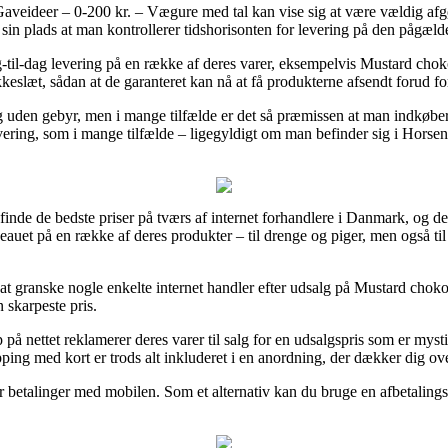
eideer – 0-200 kr. – Vægure med tal kan vise sig at være vældig afgør
på sin plads at man kontrollerer tidshorisonten for levering på den pågæl
-til-dag levering på en række af deres varer, eksempelvis Mustard chok
lokkeslæt, sådan at de garanteret kan nå at få produkterne afsendt forud f
ng uden gebyr, men i mange tilfælde er det så præmissen at man indkøbe
ering, som i mange tilfælde – ligegyldigt om man befinder sig i Horsens,
t finde de bedste priser på tværs af internet forhandlere i Danmark, og 
eauet på en række af deres produkter – til drenge og piger, men også t
gt at granske nogle enkelte internet handler efter udsalg på Mustard cho
n skarpeste pris.
på nettet reklamerer deres varer til salg for en udsalgspris som er mystis
ng med kort er trods alt inkluderet i en anordning, der dækker dig ove
ler betalinger med mobilen. Som et alternativ kan du bruge en afbetalin