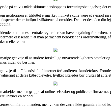
ør de på en vis måde skimme netshoppens forretningsbetingelser, det er d
m netshoppen er tilsluttet e-mærket, hvilket skulle være et sympol på a
ksperter der er indført i vilkårene på området. Dette er desuden din lejli
hopping.
vidende om de mest centrale regler der kan have betydning for ordren, 
 ydermere essesentielt, at man permanent beholder ens ordrekvittering, s
sen eller et barn.
ttige genveje til at studere forskellige nuværende køberes omtaler og de
us inden du bestiller.
genveje til at få kendskab til internet forhandlerens kundefokus. Forud
luering af deres købsoplevelse, hvilket ligeledes bør bruges til at få et
samarbejder med en gruppe af online selskaber og publicerer firmaernes 
ere udfører en handel.
rnes om fra tid til anden, men vi kan desværre ikke garantere imod kor