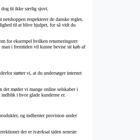
og tit ikke særlig sjovt.
t netshoppen respekterer de danske regler,
ghed til at blive hjulpet, for så vidt du
som for eksempel hvilken returneringsret
å man i fremtiden vil kunne bevise sit køb af
rfor støtter vi, at du undersøger internet
en det møder vi mange online selskaber i
 indblik i hvor glade kunderne er.
produkter, og indhenter provision under
rektioner der er iværksat siden seneste