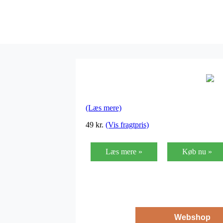
(Læs mere)
49
kr.
(Vis fragtpris)
Læs mere »
Køb nu »
Webshop