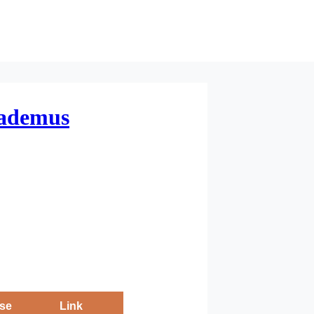
lademus
se
Link