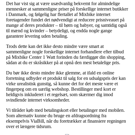
Det har vist sig at være usædvanlig bekvemt for almindelige
mennesker at sammenligne priser på forskellige internet butikker
i Danmark, og følgelig har flertallet af Mixbike internet
foretagender fundet det nødvendigt at reducere prisniveauet på
mange af deres produkter – til børn og babyer, og samtidig også
til mænd og kvinder – betydeligt, og endda nogle gange
garantere levering uden betaling.
Trods dette kan det ikke desto mindre være smart at
sammenligne nogle forskellige internet forhandlere efter tilbud
på Mixbike Center 1 Watt forinden du færdiggør din shopping,
sådan at du er skråsikker på at opnå den mest betalelige pris.
Du bør ikke desto mindre ikke glemme, at ifald en online
forretning udbyder et produkt til salg for en udsalgspris der kan
virke urealistisk gunstig, så kunne det for det meste være et
fingerpeg om en uærlig webshop. Bestillinger med kort er
heldigvis inkluderet i et regelsæt, som skærmer dig imod
svindlende internet virksomheder.
Vi tilråder køb med betalingskort eller betalinger med mobilen.
Som alternativ kunne du bruge en afdragsordning fra
eksempelvis ViaBill, når du foretrækker at finansiere regningen
over et længere tidsrum.