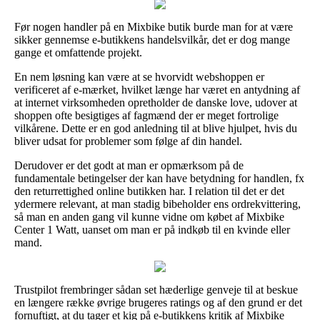
Før nogen handler på en Mixbike butik burde man for at være
sikker gennemse e-butikkens handelsvilkår, det er dog mange
gange et omfattende projekt.
En nem løsning kan være at se hvorvidt webshoppen er
verificeret af e-mærket, hvilket længe har været en antydning af
at internet virksomheden opretholder de danske love, udover at
shoppen ofte besigtiges af fagmænd der er meget fortrolige
vilkårene. Dette er en god anledning til at blive hjulpet, hvis du
bliver udsat for problemer som følge af din handel.
Derudover er det godt at man er opmærksom på de
fundamentale betingelser der kan have betydning for handlen, fx
den returrettighed online butikken har. I relation til det er det
ydermere relevant, at man stadig bibeholder ens ordrekvittering,
så man en anden gang vil kunne vidne om købet af Mixbike
Center 1 Watt, uanset om man er på indkøb til en kvinde eller
mand.
Trustpilot frembringer sådan set hæderlige genveje til at beskue
en længere række øvrige brugeres ratings og af den grund er det
fornuftigt, at du tager et kig på e-butikkens kritik af Mixbike