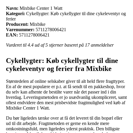
Navn:
Mixbike Center 1 Watt
Kategori:
Cykellygter: Køb cykellygter til dine cykeleventyr og
ferier
Producent:
Mixbike
Varenummer:
5711278006421
EAN:
5711278006421
Vurderet til
4.4
ud af 5 stjerner baseret på
17
anmeldelser
Cykellygter: Køb cykellygter til dine
cykeleventyr og ferier fra Mixbike
Størstedelen af online selskaber giver til alt held flere fragttyper.
En af de mest populære er p.t. at få sendt til en pakkeshop, hvor
du selv kan afhente de bestilte varer når det passer ind i din
hverdag. Leveringsmetoden er jo usædvanlig ukompliceret, samt
oftest endvidere den mest prisbevidste fragtmulighed ved køb af
Mixbike Center 1 Watt.
Du bør ligeledes tænke over at få det leveret til din bopæl eller
ud til dit arbejde. Fragtmetoden er gerne en kende mere
omkostningsfuld, men ligeledes yderst praktisk. Den billigste