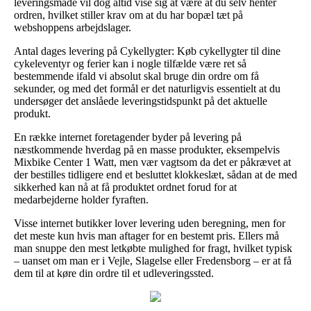
leveringsmåde vil dog altid vise sig at være at du selv henter
ordren, hvilket stiller krav om at du har bopæl tæt på
webshoppens arbejdslager.
Antal dages levering på Cykellygter: Køb cykellygter til dine
cykeleventyr og ferier kan i nogle tilfælde være ret så
bestemmende ifald vi absolut skal bruge din ordre om få
sekunder, og med det formål er det naturligvis essentielt at du
undersøger det anslåede leveringstidspunkt på det aktuelle
produkt.
En række internet foretagender byder på levering på
næstkommende hverdag på en masse produkter, eksempelvis
Mixbike Center 1 Watt, men vær vagtsom da det er påkrævet at
der bestilles tidligere end et besluttet klokkeslæt, sådan at de med
sikkerhed kan nå at få produktet ordnet forud for at
medarbejderne holder fyraften.
Visse internet butikker lover levering uden beregning, men for
det meste kun hvis man aftager for en bestemt pris. Ellers må
man snuppe den mest letkøbte mulighed for fragt, hvilket typisk
– uanset om man er i Vejle, Slagelse eller Fredensborg – er at få
dem til at køre din ordre til et udleveringssted.