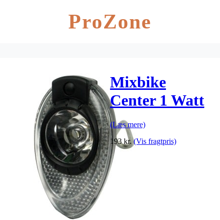
ProZone
Mixbike
Center 1 Watt
(Læs mere)
193
kr.
(Vis fragtpris)