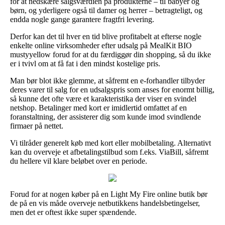
for at nedskære salgsværdien på produkterne – til babyer og
børn, og yderligere også til damer og herrer – betragteligt, og
endda nogle gange garantere fragtfri levering.
Derfor kan det til hver en tid blive profitabelt at efterse nogle
enkelte online virksomheder efter udsalg på MealKit BIO
mustyyellow forud for at du færdiggør din shopping, så du ikke
er i tvivl om at få fat i den mindst kostelige pris.
Man bør blot ikke glemme, at såfremt en e-forhandler tilbyder
deres varer til salg for en udsalgspris som anses for enormt billig,
så kunne det ofte være et karakteristika der viser en svindel
netshop. Betalinger med kort er imidlertid omfattet af en
foranstaltning, der assisterer dig som kunde imod svindlende
firmaer på nettet.
Vi tilråder generelt køb med kort eller mobilbetaling. Alternativt
kan du overveje et afbetalingstilbud som f.eks. ViaBill, såfremt
du hellere vil klare beløbet over en periode.
Forud for at nogen køber på en Light My Fire online butik bør
de på en vis måde overveje netbutikkens handelsbetingelser,
men det er oftest ikke super spændende.