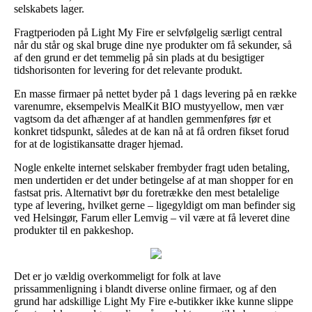
selskabets lager.
Fragtperioden på Light My Fire er selvfølgelig særligt central
når du står og skal bruge dine nye produkter om få sekunder, så
af den grund er det temmelig på sin plads at du besigtiger
tidshorisonten for levering for det relevante produkt.
En masse firmaer på nettet byder på 1 dags levering på en række
varenumre, eksempelvis MealKit BIO mustyyellow, men vær
vagtsom da det afhænger af at handlen gemmenføres før et
konkret tidspunkt, således at de kan nå at få ordren fikset forud
for at de logistikansatte drager hjemad.
Nogle enkelte internet selskaber frembyder fragt uden betaling,
men undertiden er det under betingelse af at man shopper for en
fastsat pris. Alternativt bør du foretrække den mest betalelige
type af levering, hvilket gerne – ligegyldigt om man befinder sig
ved Helsingør, Farum eller Lemvig – vil være at få leveret dine
produkter til en pakkeshop.
Det er jo vældig overkommeligt for folk at lave
prissammenligning i blandt diverse online firmaer, og af den
grund har adskillige Light My Fire e-butikker ikke kunne slippe