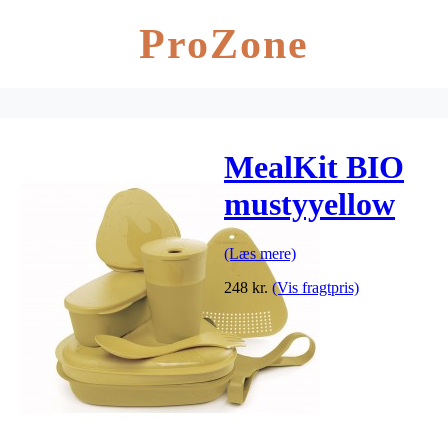
ProZone
MealKit BIO
mustyyellow
(Læs mere)
248
kr.
(Vis fragtpris)