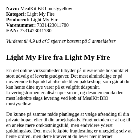
Navn:
MealKit BIO mustyyellow
Kategori:
Light My Fire
Producent:
Light My Fire
Varenummer:
7331423011780
EAN:
7331423011780
Vurderet til
4.9
ud af 5 stjerner baseret på
5
anmeldelser
Light My Fire fra Light My Fire
En del online virksomheder tilbyder på nuværende tidspunkt et
stort udvalg af leveringsudgaver. Det mest almindelige er på
nuværende tidspunkt at afsende til en pakkeshop, som gør at du
kan hente dine nye varer på et valgfrit tidspunkt.
Leveringsformen er altså super smart, og desuden endda den
mest letkøbte slags levering ved køb af MealKit BIO
mustyyellow.
Du kunne på samme måde planlægge at vælge afsending til din
private bopæl eller til din arbejdsplads. Fragtmetoden er af og til
en anelse mere omkostningsfuld, men endvidere yderst
gnidningsløs. Den mest letkøbte fragtløsning er unægtelig selv at
hente ordren, men dette kræver at du lever nær internet