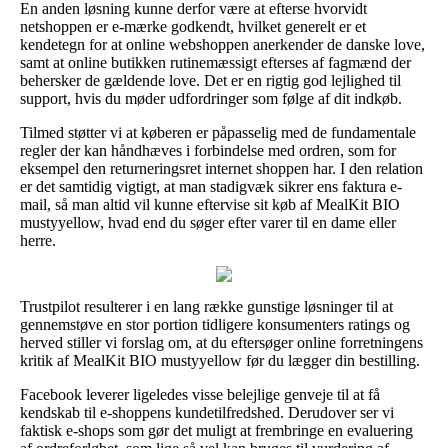
En anden løsning kunne derfor være at efterse hvorvidt
netshoppen er e-mærke godkendt, hvilket generelt er et
kendetegn for at online webshoppen anerkender de danske love,
samt at online butikken rutinemæssigt efterses af fagmænd der
behersker de gældende love. Det er en rigtig god lejlighed til
support, hvis du møder udfordringer som følge af dit indkøb.
Tilmed støtter vi at køberen er påpasselig med de fundamentale
regler der kan håndhæves i forbindelse med ordren, som for
eksempel den returneringsret internet shoppen har. I den relation
er det samtidig vigtigt, at man stadigvæk sikrer ens faktura e-
mail, så man altid vil kunne eftervise sit køb af MealKit BIO
mustyyellow, hvad end du søger efter varer til en dame eller
herre.
Trustpilot resulterer i en lang række gunstige løsninger til at
gennemstøve en stor portion tidligere konsumenters ratings og
herved stiller vi forslag om, at du eftersøger online forretningens
kritik af MealKit BIO mustyyellow før du lægger din bestilling.
Facebook leverer ligeledes visse belejlige genveje til at få
kendskab til e-shoppens kundetilfredshed. Derudover ser vi
faktisk e-shops som gør det muligt at frembringe en evaluering