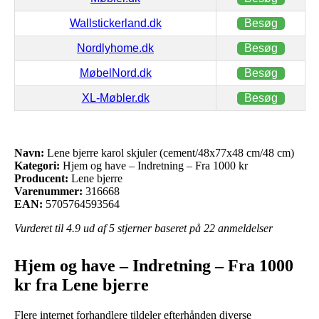
Wallstickerland.dk
Besøg
Nordlyhome.dk
Besøg
MøbelNord.dk
Besøg
XL-Møbler.dk
Besøg
Navn:
Lene bjerre karol skjuler (cement/48x77x48 cm/48 cm)
Kategori:
Hjem og have – Indretning – Fra 1000 kr
Producent:
Lene bjerre
Varenummer:
316668
EAN:
5705764593564
Vurderet til
4.9
ud af 5 stjerner baseret på
22
anmeldelser
Hjem og have – Indretning – Fra 1000
kr fra Lene bjerre
Flere internet forhandlere tildeler efterhånden diverse