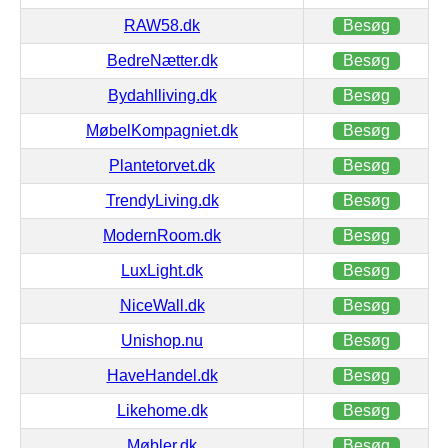
RAW58.dk
Besøg
BedreNætter.dk
Besøg
Bydahlliving.dk
Besøg
MøbelKompagniet.dk
Besøg
Plantetorvet.dk
Besøg
TrendyLiving.dk
Besøg
ModernRoom.dk
Besøg
LuxLight.dk
Besøg
NiceWall.dk
Besøg
Unishop.nu
Besøg
HaveHandel.dk
Besøg
Likehome.dk
Besøg
Møbler.dk
Besøg