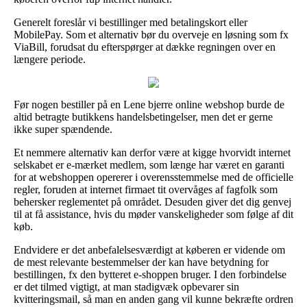
Generelt foreslår vi bestillinger med betalingskort eller
MobilePay. Som et alternativ bør du overveje en løsning som fx
ViaBill, forudsat du efterspørger at dække regningen over en
længere periode.
Før nogen bestiller på en Lene bjerre online webshop burde de
altid betragte butikkens handelsbetingelser, men det er gerne
ikke super spændende.
Et nemmere alternativ kan derfor være at kigge hvorvidt internet
selskabet er e-mærket medlem, som længe har været en garanti
for at webshoppen opererer i overensstemmelse med de officielle
regler, foruden at internet firmaet tit overvåges af fagfolk som
behersker reglementet på området. Desuden giver det dig genvej
til at få assistance, hvis du møder vanskeligheder som følge af dit
køb.
Endvidere er det anbefalelsesværdigt at køberen er vidende om
de mest relevante bestemmelser der kan have betydning for
bestillingen, fx den bytteret e-shoppen bruger. I den forbindelse
er det tilmed vigtigt, at man stadigvæk opbevarer sin
kvitteringsmail, så man en anden gang vil kunne bekræfte ordren