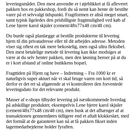
leveringsmåder. Den mest anvendte er i øjeblikket at få afleveret
pakken hos en pakkeshop, fordi du så nemt kan hente de bestilte
varer på et selvvalgt tidspunkt. Fragtformen er altså meget smart,
samt typisk ligeledes den prisbilligste fragtmulighed ved køb af
Lene bjerre karol skjuler (cement/48x77x48 cm/48 cm).
Du burde også planlægge at bestille produkterne til levering
hjem til din privatadresse eller til dit arbejdes adresse. Metoden
viser sig oftest en tak mere bekostelig, men også ultra fleksibel.
Den mest betalelige metode til levering kan ikke modsiges at
være at du selv henter pakken, men den løsning beroer på at du
er i kort afstand af online butikkens bopæl.
Fragttiden på Hjem og have – Indretning – Fra 1000 kr er
naturligvis super aktuel når vi skal bruge varen om kort tid, så
derfor er det ret så afgørende at vi kontrollerer den forventede
leveringsdato for det relevante produkt.
Masser af e-shops tilbyder levering på næstkommende hverdag
på adskillige produkter, eksempelvis Lene bjerre karol skjuler
(cement/48x77x48 cm/48 cm), men husk at det afhænger af at
transaktionen gennemføres tidligere end et aftalt klokkeslæt, med
det formål at de garanteret kan nå at få pakken fikset inden
lagermedarbejderne holder fyraften.