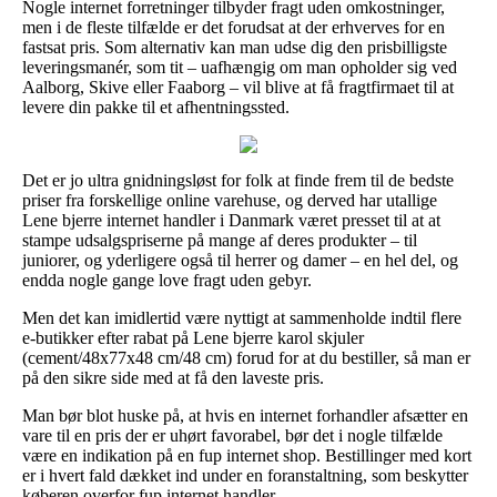
Nogle internet forretninger tilbyder fragt uden omkostninger,
men i de fleste tilfælde er det forudsat at der erhverves for en
fastsat pris. Som alternativ kan man udse dig den prisbilligste
leveringsmanér, som tit – uafhængig om man opholder sig ved
Aalborg, Skive eller Faaborg – vil blive at få fragtfirmaet til at
levere din pakke til et afhentningssted.
Det er jo ultra gnidningsløst for folk at finde frem til de bedste
priser fra forskellige online varehuse, og derved har utallige
Lene bjerre internet handler i Danmark været presset til at at
stampe udsalgspriserne på mange af deres produkter – til
juniorer, og yderligere også til herrer og damer – en hel del, og
endda nogle gange love fragt uden gebyr.
Men det kan imidlertid være nyttigt at sammenholde indtil flere
e-butikker efter rabat på Lene bjerre karol skjuler
(cement/48x77x48 cm/48 cm) forud for at du bestiller, så man er
på den sikre side med at få den laveste pris.
Man bør blot huske på, at hvis en internet forhandler afsætter en
vare til en pris der er uhørt favorabel, bør det i nogle tilfælde
være en indikation på en fup internet shop. Bestillinger med kort
er i hvert fald dækket ind under en foranstaltning, som beskytter
køberen overfor fup internet handler.