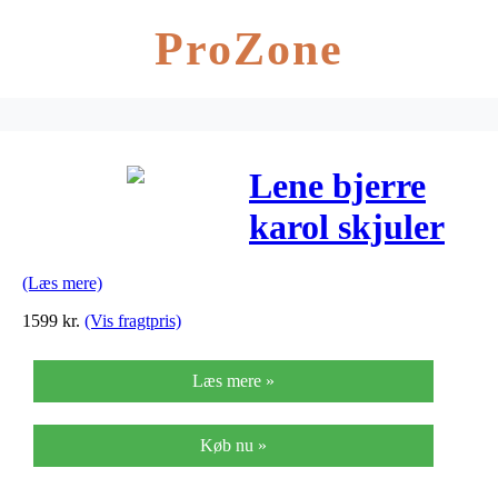
ProZone
Lene bjerre
karol skjuler
(cement/48x77x
(Læs mere)
cm/48 cm)
1599
kr.
(Vis fragtpris)
Læs mere »
Køb nu »