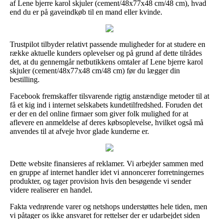
af Lene bjerre karol skjuler (cement/48x77x48 cm/48 cm), hvad
end du er på gaveindkøb til en mand eller kvinde.
Trustpilot tilbyder relativt passende muligheder for at studere en
række aktuelle kunders oplevelser og på grund af dette tilrådes
det, at du gennemgår netbutikkens omtaler af Lene bjerre karol
skjuler (cement/48x77x48 cm/48 cm) før du lægger din
bestilling.
Facebook fremskaffer tilsvarende rigtig anstændige metoder til at
få et kig ind i internet selskabets kundetilfredshed. Foruden det
er der en del online firmaer som giver folk mulighed for at
aflevere en anmeldelse af deres købsoplevelse, hvilket også må
anvendes til at afveje hvor glade kunderne er.
Dette website finansieres af reklamer. Vi arbejder sammen med
en gruppe af internet handler idet vi annoncerer forretningernes
produkter, og tager provision hvis den besøgende vi sender
videre realiserer en handel.
Fakta vedrørende varer og netshops understøttes hele tiden, men
vi påtager os ikke ansvaret for rettelser der er udarbejdet siden