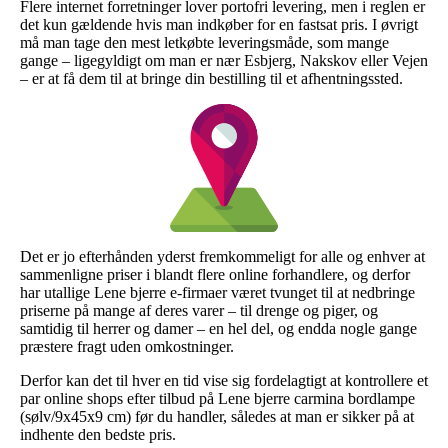
Flere internet forretninger lover portofri levering, men i reglen er
det kun gældende hvis man indkøber for en fastsat pris. I øvrigt
må man tage den mest letkøbte leveringsmåde, som mange
gange – ligegyldigt om man er nær Esbjerg, Nakskov eller Vejen
– er at få dem til at bringe din bestilling til et afhentningssted.
Det er jo efterhånden yderst fremkommeligt for alle og enhver at
sammenligne priser i blandt flere online forhandlere, og derfor
har utallige Lene bjerre e-firmaer været tvunget til at nedbringe
priserne på mange af deres varer – til drenge og piger, og
samtidig til herrer og damer – en hel del, og endda nogle gange
præstere fragt uden omkostninger.
Derfor kan det til hver en tid vise sig fordelagtigt at kontrollere et
par online shops efter tilbud på Lene bjerre carmina bordlampe
(sølv/9x45x9 cm) før du handler, således at man er sikker på at
indhente den bedste pris.