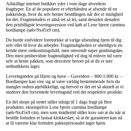
Adskillige internet butikker yder i vore dage alverdens
fragttyper. En af de populære er efterhånden at afsende til en
pakkeshop, hvor du selv henter bestillingen når der er mulighed
for det. Fragtmetoden er altså ret så let, samt desuden desuden
den prisbilligste leveringsversion ved køb af Lene bjerre carmina
bordlampe (sølv/9x45x9 cm).
Du burde endvidere foretrække at vælge afsending hjem til dig
selv eller til hvor du arbejder. Fragtmuligheden er uheldigvis en
kende mere omkostningsfuld, men omvendt super gnidningsløs.
Den mest prisbevidste fragtmulighed vil dog til enhver tid være
selv at hente pakken, som desværre beroer på at du er nær
netbutikkens lager.
Leveringstiden på Hjem og have – Gaveideer – 800-1.000 kr. –
Bordlamper kan vise sig at være vældig bestemmende hvis du
mangler ordren øjeblikkeligt, og herved er det ret så aktuelt at vi
studerer den forventede leveringstid ved det respektive produkt.
En del shops på nettet stiller udsigt til 1 dags fragt på flere
produkter, eksempelvis Lene bjerre carmina bordlampe
(sølv/9x45x9 cm), men som imidlertid stiller krav om at du når at
bestille forinden et fastsat klokkeslæt, så at de garanteret kan nå
at få varerne klar forinden pakkepersonalet tager hjem.