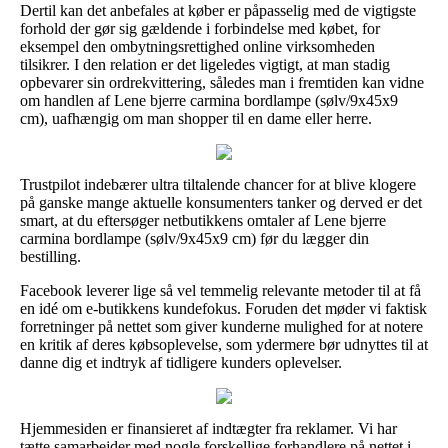
Dertil kan det anbefales at køber er påpasselig med de vigtigste
forhold der gør sig gældende i forbindelse med købet, for
eksempel den ombytningsrettighed online virksomheden
tilsikrer. I den relation er det ligeledes vigtigt, at man stadig
opbevarer sin ordrekvittering, således man i fremtiden kan vidne
om handlen af Lene bjerre carmina bordlampe (sølv/9x45x9
cm), uafhængig om man shopper til en dame eller herre.
Trustpilot indebærer ultra tiltalende chancer for at blive klogere
på ganske mange aktuelle konsumenters tanker og derved er det
smart, at du eftersøger netbutikkens omtaler af Lene bjerre
carmina bordlampe (sølv/9x45x9 cm) før du lægger din
bestilling.
Facebook leverer lige så vel temmelig relevante metoder til at få
en idé om e-butikkens kundefokus. Foruden det møder vi faktisk
forretninger på nettet som giver kunderne mulighed for at notere
en kritik af deres købsoplevelse, som ydermere bør udnyttes til at
danne dig et indtryk af tidligere kunders oplevelser.
Hjemmesiden er finansieret af indtægter fra reklamer. Vi har
tætte samarbejder med nogle forskellige forhandlere på nettet i