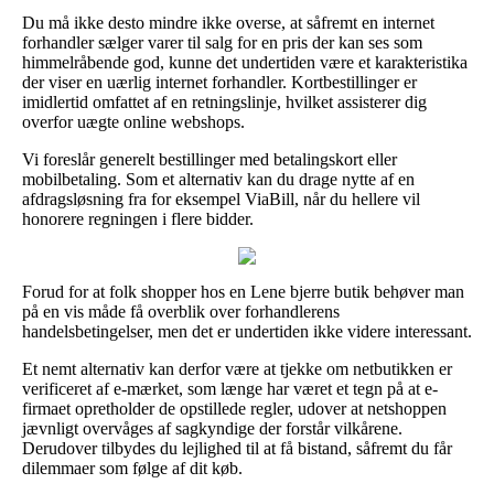
Du må ikke desto mindre ikke overse, at såfremt en internet
forhandler sælger varer til salg for en pris der kan ses som
himmelråbende god, kunne det undertiden være et karakteristika
der viser en uærlig internet forhandler. Kortbestillinger er
imidlertid omfattet af en retningslinje, hvilket assisterer dig
overfor uægte online webshops.
Vi foreslår generelt bestillinger med betalingskort eller
mobilbetaling. Som et alternativ kan du drage nytte af en
afdragsløsning fra for eksempel ViaBill, når du hellere vil
honorere regningen i flere bidder.
Forud for at folk shopper hos en Lene bjerre butik behøver man
på en vis måde få overblik over forhandlerens
handelsbetingelser, men det er undertiden ikke videre interessant.
Et nemt alternativ kan derfor være at tjekke om netbutikken er
verificeret af e-mærket, som længe har været et tegn på at e-
firmaet opretholder de opstillede regler, udover at netshoppen
jævnligt overvåges af sagkyndige der forstår vilkårene.
Derudover tilbydes du lejlighed til at få bistand, såfremt du får
dilemmaer som følge af dit køb.