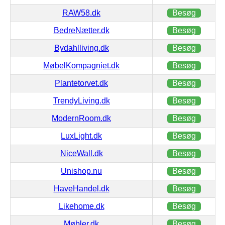
RAW58.dk
Besøg
BedreNætter.dk
Besøg
Bydahlliving.dk
Besøg
MøbelKompagniet.dk
Besøg
Plantetorvet.dk
Besøg
TrendyLiving.dk
Besøg
ModernRoom.dk
Besøg
LuxLight.dk
Besøg
NiceWall.dk
Besøg
Unishop.nu
Besøg
HaveHandel.dk
Besøg
Likehome.dk
Besøg
Møbler.dk
Besøg