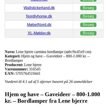
Wallstickerland.dk
Besøg
Nordlyhome.dk
Besøg
MøbelNord.dk
Besøg
XL-Møbler.dk
Besøg
Navn:
Lene bjerre carmina bordlampe (sølv/9x45x9 cm)
Kategori:
Hjem og have – Gaveideer – 800-1.000 kr. –
Bordlamper
Producent:
Lene bjerre
Varenummer:
316545
EAN:
5705764519441
Vurderet til
4.1
ud af 5 stjerner baseret på
26
anmeldelser
Hjem og have – Gaveideer – 800-1.000
kr. – Bordlamper fra Lene bjerre