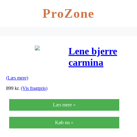
ProZone
Lene bjerre
carmina
bordlampe
(Læs mere)
(sølv/9x45x9
899
kr.
(Vis fragtpris)
cm)
Læs mere »
Køb nu »