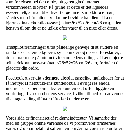
som for eksempel den ombytningsrettighed internet
virksomheden tilbyder. På grund af dette er det ligeledes
essesentielt, at man til enhver tid gemmer sin faktura e-mail,
således man i fremtiden vil kunne bevidne handlen af Lene
bjerre adina dekorationsvase (natur/26x52x26 cm/26 cm), uden
hensyn til om du er på udkig efter varer til en pige eller dreng.
Trustpilot frembringer ultra pålidelige genveje til at studere en
række eksisterende køberes synspunkter og derved foreslår vi, at
du ser nærmere på internet virksomhedens ratings af Lene bjerre
adina dekorationsvase (natur/26x52x26 cm/26 cm) forinden du
placerer din ordre.
Facebook giver dig ydermere absolut passelige muligheder for at
få indtryk af netbutikkens kundefokus. I øvrigt ses endda
internet selskaber som tilbyder kunderne at offentliggøre en
vurdering af virksomhedens service, hvilket tilmed kan anvendes
til at tage stilling til hvor tilfredse kunderne er.
Vores side er finansieret af reklameindtægter. Vi samarbejder
med en gruppe online varehuse da vi promoverer firmaernes
varer, og opnår betaling såfremt en bruger fra vores side udfører