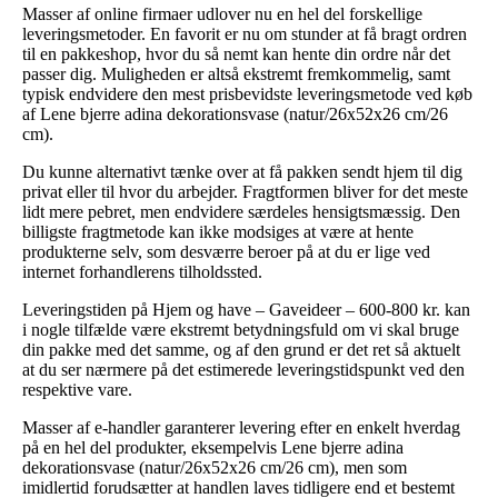
Masser af online firmaer udlover nu en hel del forskellige
leveringsmetoder. En favorit er nu om stunder at få bragt ordren
til en pakkeshop, hvor du så nemt kan hente din ordre når det
passer dig. Muligheden er altså ekstremt fremkommelig, samt
typisk endvidere den mest prisbevidste leveringsmetode ved køb
af Lene bjerre adina dekorationsvase (natur/26x52x26 cm/26
cm).
Du kunne alternativt tænke over at få pakken sendt hjem til dig
privat eller til hvor du arbejder. Fragtformen bliver for det meste
lidt mere pebret, men endvidere særdeles hensigtsmæssig. Den
billigste fragtmetode kan ikke modsiges at være at hente
produkterne selv, som desværre beroer på at du er lige ved
internet forhandlerens tilholdssted.
Leveringstiden på Hjem og have – Gaveideer – 600-800 kr. kan
i nogle tilfælde være ekstremt betydningsfuld om vi skal bruge
din pakke med det samme, og af den grund er det ret så aktuelt
at du ser nærmere på det estimerede leveringstidspunkt ved den
respektive vare.
Masser af e-handler garanterer levering efter en enkelt hverdag
på en hel del produkter, eksempelvis Lene bjerre adina
dekorationsvase (natur/26x52x26 cm/26 cm), men som
imidlertid forudsætter at handlen laves tidligere end et bestemt