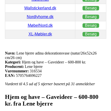
Wallstickerland.dk
Besøg
Nordlyhome.dk
Besøg
MøbelNord.dk
Besøg
XL-Møbler.dk
Besøg
Navn:
Lene bjerre adina dekorationsvase (natur/26x52x26
cm/26 cm)
Kategori:
Hjem og have – Gaveideer – 600-800 kr.
Producent:
Lene bjerre
Varenummer:
316534
EAN:
5705764696227
Vurderet til
4.5
ud af 5 stjerner baseret på
31
anmeldelser
Hjem og have – Gaveideer – 600-800
kr. fra Lene bjerre