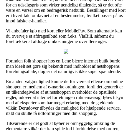
for en udsalgspris som virker uendeligt tiltalende, så er det ofte
være en varsel om en bedragerisk netbutik. Bestillinger med kort
er i hvert fald omfavnet af en bestemmelse, hvilket passer på os
imod falske e-handler.
Vi anbefaler køb med kort eller MobilePay. Som alternativ kan
du overveje et afdragstilbud som f.eks. ViaBill, såfremt du
foretrækker at afdrage omkostningerne over flere uger.
Forinden folk shopper hos en Lene bjerre internet butik burde
man ideelt set gøre sig bekendt med indholdet af netshoppens
forretningsaftale, dog er det naturligvis ikke super spændende.
En anden valgmulighed kunne derfor være at efterse om online
shoppen er medlem af e-mærke ordningen, fordi det generelt er
en tilkendegivelse af at netshoppen overholder de opstillede
regler, udover at internet forretningen rutinemæssigt føres tilsyn
med af eksperter som har meget erfaring med de gældende
vilkår. Derudover tilbydes du mulighed for hjælpende service,
ifald du skulle få udfordringer med din shopping.
Tilsvarende er det godt at køber er omhyggelig omkring de
elementære vilkår der kan spille ind i forbindelse med ordren,