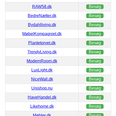
RAW58.dk
Besøg
BedreNætter.dk
Besøg
Bydahlliving.dk
Besøg
MøbelKompagniet.dk
Besøg
Plantetorvet.dk
Besøg
TrendyLiving.dk
Besøg
ModernRoom.dk
Besøg
LuxLight.dk
Besøg
NiceWall.dk
Besøg
Unishop.nu
Besøg
HaveHandel.dk
Besøg
Likehome.dk
Besøg
Møbler.dk
Besøg