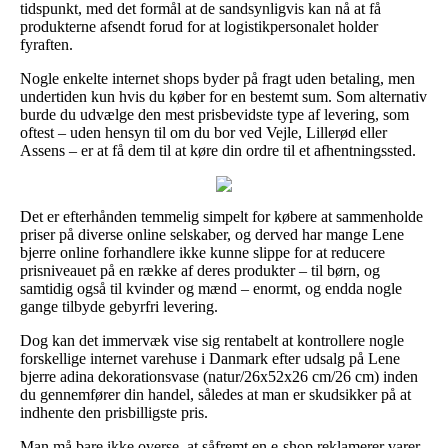
tidspunkt, med det formål at de sandsynligvis kan nå at få
produkterne afsendt forud for at logistikpersonalet holder
fyraften.
Nogle enkelte internet shops byder på fragt uden betaling, men
undertiden kun hvis du køber for en bestemt sum. Som alternativ
burde du udvælge den mest prisbevidste type af levering, som
oftest – uden hensyn til om du bor ved Vejle, Lillerød eller
Assens – er at få dem til at køre din ordre til et afhentningssted.
Det er efterhånden temmelig simpelt for købere at sammenholde
priser på diverse online selskaber, og derved har mange Lene
bjerre online forhandlere ikke kunne slippe for at reducere
prisniveauet på en række af deres produkter – til børn, og
samtidig også til kvinder og mænd – enormt, og endda nogle
gange tilbyde gebyrfri levering.
Dog kan det immervæk vise sig rentabelt at kontrollere nogle
forskellige internet varehuse i Danmark efter udsalg på Lene
bjerre adina dekorationsvase (natur/26x52x26 cm/26 cm) inden
du gennemfører din handel, således at man er skudsikker på at
indhente den prisbilligste pris.
Man må bare ikke overse, at såfremt en e-shop reklamerer varer