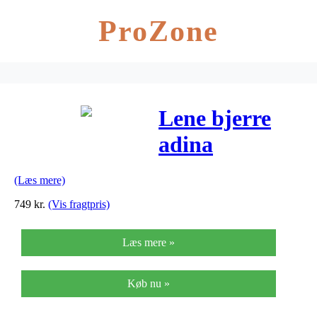
ProZone
Lene bjerre
adina
dekorationsvase
(Læs mere)
(natur/26x52x2
749
kr.
(Vis fragtpris)
cm/26 cm)
Læs mere »
Køb nu »