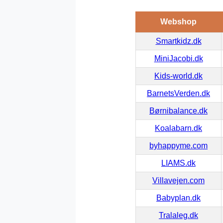
Webshop
Smartkidz.dk
MiniJacobi.dk
Kids-world.dk
BarnetsVerden.dk
Børnibalance.dk
Koalabarn.dk
byhappyme.com
LIAMS.dk
Villavejen.com
Babyplan.dk
Tralaleg.dk