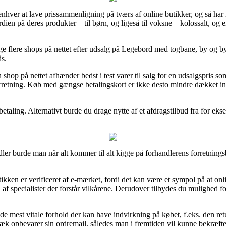
r enhver at lave prissammenligning på tværs af online butikker, og så h
dien på deres produkter – til børn, og ligeså til voksne – kolossalt, og
gtige flere shops på nettet efter udsalg på Legebord med togbane, by og b
is.
n shop på nettet afhænder bedst i test varer til salg for en udsalgspris 
forretning. Køb med gængse betalingskort er ikke desto mindre dækket in
betaling. Alternativt burde du drage nytte af et afdragstilbud fra for ek
ler burde man når alt kommer til alt kigge på forhandlerens forretnings
tikken er verificeret af e-mærket, fordi det kan være et sympol på at onli
 af specialister der forstår vilkårene. Derudover tilbydes du mulighed for
r de mest vitale forhold der kan have indvirkning på købet, f.eks. den retu
gvæk opbevarer sin ordremail, således man i fremtiden vil kunne bekræf