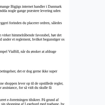
ar mange Bigjigs internet handler i Danmark
 endda nogle gange præstere levering uden
yggeri forinden du placerer ordren, således
som virker himmelråbende favorabel, bør det
d under et reglement, hvilket begunstiger os
sempel ViaBill, når du ønsker at afdrage
betingelser, det er dog gerne ikke super
ne shoppen lever op til de opstillede regler,
 assistance, for så vidt du skulle få
rret e-forretningen tilsikrer. På grund af
te sin shopping af Legebord med togbane, by