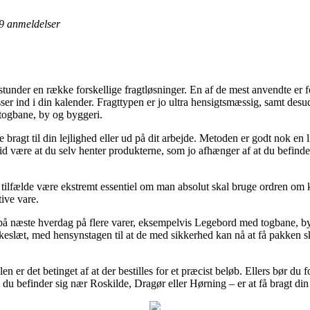
9
anmeldelser
under en række forskellige fragtløsninger. En af de mest anvendte er fo
passer ind i din kalender. Fragttypen er jo ultra hensigtsmæssig, samt de
togbane, by og byggeri.
bragt til din lejlighed eller ud på dit arbejde. Metoden er godt nok en 
tid være at du selv henter produkterne, som jo afhænger af at du befinder
tilfælde være ekstremt essentiel om man absolut skal bruge ordren om k
tive vare.
ing på næste hverdag på flere varer, eksempelvis Legebord med togbane, b
okkeslæt, med hensynstagen til at de med sikkerhed kan nå at få pakken s
eglen er det betinget af at der bestilles for et præcist beløb. Ellers bør d
du befinder sig nær Roskilde, Dragør eller Hørning – er at få bragt din