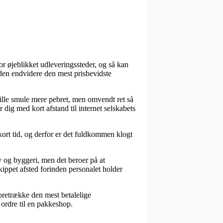
r øjeblikket udleveringssteder, og så kan
suden endvidere den mest prisbevidste
lille smule mere pebret, men omvendt ret så
 dig med kort afstand til internet selskabets
ort tid, og derfor er det fuldkommen klogt
y og byggeri, men det beroer på at
kippet afsted forinden personalet holder
u foretrække den mest betalelige
 ordre til en pakkeshop.