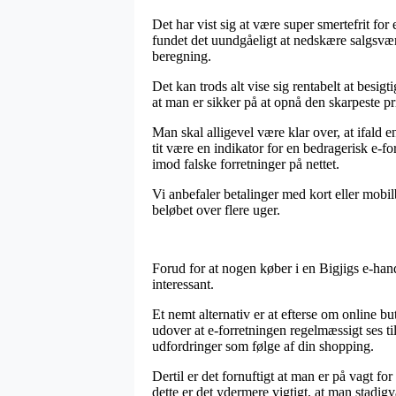
Det har vist sig at være super smertefrit fo
fundet det uundgåeligt at nedskære salgsvær
beregning.
Det kan trods alt vise sig rentabelt at besi
at man er sikker på at opnå den skarpeste pr
Man skal alligevel være klar over, at ifald e
tit være en indikator for en bedragerisk e-
imod falske forretninger på nettet.
Vi anbefaler betalinger med kort eller mobil
beløbet over flere uger.
Forud for at nogen køber i en Bigjigs e-hand
interessant.
Et nemt alternativ er at efterse om online bu
udover at e-forretningen regelmæssigt ses til
udfordringer som følge af din shopping.
Dertil er det fornuftigt at man er på vagt fo
dette er det ydermere vigtigt, at man stadi