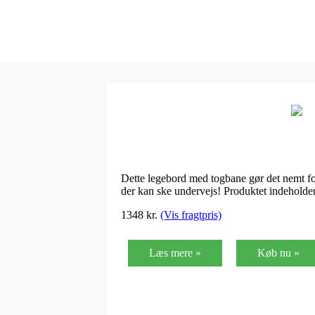
Dette legebord med togbane gør det nemt fo
der kan ske undervejs! Produktet indeholde
1348
kr.
(Vis fragtpris)
Læs mere »
Køb nu »