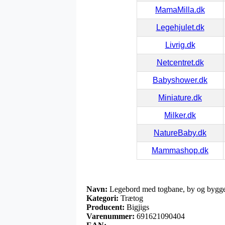
MamaMilla.dk
Legehjulet.dk
Livrig.dk
Netcentret.dk
Babyshower.dk
Miniature.dk
Milker.dk
NatureBaby.dk
Mammashop.dk
Navn:
Legebord med togbane, by og bygge
Kategori:
Trætog
Producent:
Bigjigs
Varenummer:
691621090404