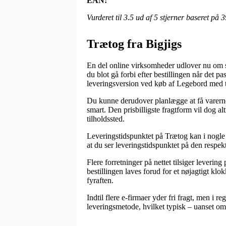
EAN:
Vurderet til
3.5
ud af 5 stjerner baseret på
3
Trætog fra Bigjigs
En del online virksomheder udlover nu om st
du blot gå forbi efter bestillingen når det 
leveringsversion ved køb af Legebord med 
Du kunne derudover planlægge at få varerne 
smart. Den prisbilligste fragtform vil dog al
tilholdssted.
Leveringstidspunktet på Trætog kan i nogle 
at du ser leveringstidspunktet på den respek
Flere forretninger på nettet tilsiger lever
bestillingen laves forud for et nøjagtigt kl
fyraften.
Indtil flere e-firmaer yder fri fragt, men i r
leveringsmetode, hvilket typisk – uanset om 