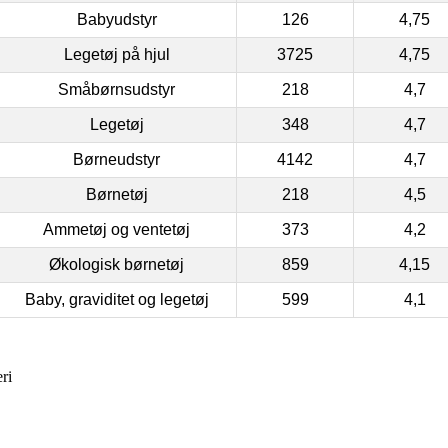
Babyudstyr
126
4,75
Legetøj på hjul
3725
4,75
Småbørnsudstyr
218
4,7
Legetøj
348
4,7
Børneudstyr
4142
4,7
Børnetøj
218
4,5
Ammetøj og ventetøj
373
4,2
Økologisk børnetøj
859
4,15
Baby, graviditet og legetøj
599
4,1
ri