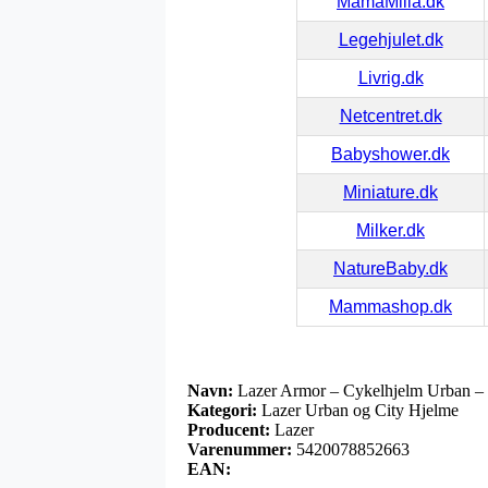
MamaMilla.dk
Legehjulet.dk
Livrig.dk
Netcentret.dk
Babyshower.dk
Miniature.dk
Milker.dk
NatureBaby.dk
Mammashop.dk
Navn:
Lazer Armor – Cykelhjelm Urban – S
Kategori:
Lazer Urban og City Hjelme
Producent:
Lazer
Varenummer:
5420078852663
EAN: