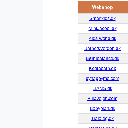
Webshop
Smartkidz.dk
MiniJacobi.dk
Kids-world.dk
BarnetsVerden.dk
Børnibalance.dk
Koalabarn.dk
byhappyme.com
LIAMS.dk
Villavejen.com
Babyplan.dk
Tralaleg.dk