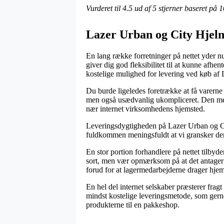
Vurderet til
4.5
ud af 5 stjerner baseret på
1
Lazer Urban og City Hjel
En lang række forretninger på nettet yder nu 
giver dig god fleksibilitet til at kunne afhen
kostelige mulighed for levering ved køb af
Du burde ligeledes foretrække at få varerne 
men også usædvanlig ukompliceret. Den mest 
nær internet virksomhedens hjemsted.
Leveringsdygtigheden på Lazer Urban og City
fuldkommen meningsfuldt at vi gransker den
En stor portion forhandlere på nettet tilb
sort, men vær opmærksom på at det antager at
forud for at lagermedarbejderne drager hje
En hel del internet selskaber præsterer frag
mindst kostelige leveringsmetode, som gerne
produkterne til en pakkeshop.