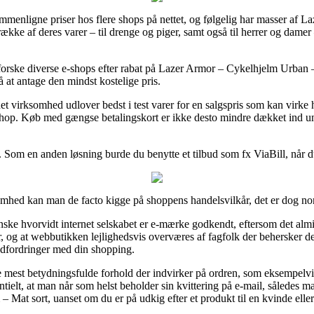
ammenligne priser hos flere shops på nettet, og følgelig har masser af L
række af deres varer – til drenge og piger, samt også til herrer og dame
udforske diverse e-shops efter rabat på Lazer Armor – Cykelhjelm Urban 
å at antage den mindst kostelige pris.
t virksomhed udlover bedst i test varer for en salgspris som kan virke he
hop. Køb med gængse betalingskort er ikke desto mindre dækket ind u
y. Som en anden løsning burde du benytte et tilbud som fx ViaBill, når 
ksomhed kan man de facto kigge på shoppens handelsvilkår, det er dog n
nske hvorvidt internet selskabet er e-mærke godkendt, eftersom det almind
er, og at webbutikken lejlighedsvis overværes af fagfolk der behersker 
r udfordringer med din shopping.
r de mest betydningsfulde forhold der indvirker på ordren, som eksempel
entielt, at man når som helst beholder sin kvittering på e-mail, således ma
Mat sort, uanset om du er på udkig efter et produkt til en kvinde elle