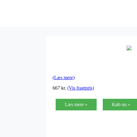
(Læs mere)
667
kr.
(Vis fragtpris)
Læs mere »
Køb nu »