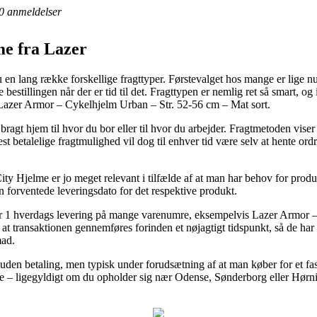
0
anmeldelser
me fra Lazer
en lang række forskellige fragttyper. Førstevalget hos mange er lige nu l
te bestillingen når der er tid til det. Fragttypen er nemlig ret så smart,
 Lazer Armor – Cykelhjelm Urban – Str. 52-56 cm – Mat sort.
bragt hjem til hvor du bor eller til hvor du arbejder. Fragtmetoden vise
betalelige fragtmulighed vil dog til enhver tid være selv at hente ord
 Hjelme er jo meget relevant i tilfælde af at man har behov for produkt
 forventede leveringsdato for det respektive produkt.
yder 1 hverdags levering på mange varenumre, eksempelvis Lazer Armor
 transaktionen gennemføres forinden et nøjagtigt tidspunkt, så de har u
mad.
t uden betaling, men typisk under forudsætning af at man køber for et fa
 – ligegyldigt om du opholder sig nær Odense, Sønderborg eller Hørning 