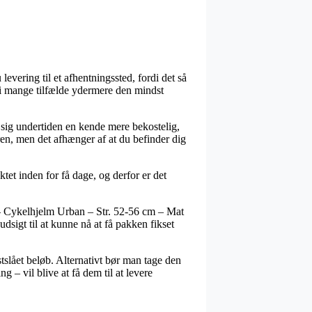
evering til et afhentningssted, fordi det så
 og i mange tilfælde ydermere den mindst
r sig undertiden en kende mere bekostelig,
ren, men det afhænger af at du befinder dig
et inden for få dage, og derfor er det
 – Cykelhjelm Urban – Str. 52-56 cm – Mat
dsigt til at kunne nå at få pakken fikset
stslået beløb. Alternativt bør man tage den
– vil blive at få dem til at levere