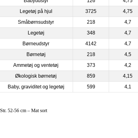
Babyudstyr
126
4,75
Legetøj på hjul
3725
4,75
Småbørnsudstyr
218
4,7
Legetøj
348
4,7
Børneudstyr
4142
4,7
Børnetøj
218
4,5
Ammetøj og ventetøj
373
4,2
Økologisk børnetøj
859
4,15
Baby, graviditet og legetøj
599
4,1
tr. 52-56 cm – Mat sort