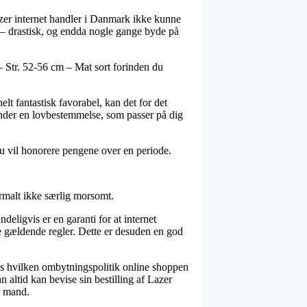
azer internet handler i Danmark ikke kunne
r – drastisk, og endda nogle gange byde på
– Str. 52-56 cm – Mat sort forinden du
lt fantastisk favorabel, kan det for det
nder en lovbestemmelse, som passer på dig
du vil honorere pengene over en periode.
ormalt ikke særlig morsomt.
eligvis er en garanti for at internet
de gældende regler. Dette er desuden en god
vis hvilken ombytningspolitik online shoppen
n altid kan bevise sin bestilling af Lazer
r mand.