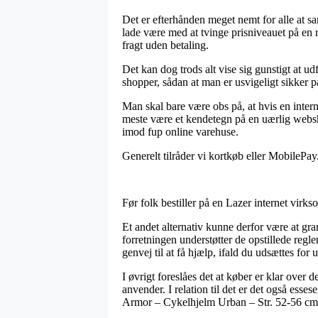
Det er efterhånden meget nemt for alle at s
lade være med at tvinge prisniveauet på en 
fragt uden betaling.
Det kan dog trods alt vise sig gunstigt at 
shopper, sådan at man er usvigeligt sikker p
Man skal bare være obs på, at hvis en interne
meste være et kendetegn på en uærlig webs
imod fup online varehuse.
Generelt tilråder vi kortkøb eller MobilePa
Før folk bestiller på en Lazer internet vir
Et andet alternativ kunne derfor være at gra
forretningen understøtter de opstillede regl
genvej til at få hjælp, ifald du udsættes fo
I øvrigt foreslåes det at køber er klar ove
anvender. I relation til det er det også esses
Armor – Cykelhjelm Urban – Str. 52-56 cm – 