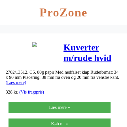
ProZone
Kuverter
m/rude hvid
162x229mm
2702/13512, C5, 80g papir Med nedfalset klap Rudeformat: 34
C5 2702/13528
x 90 mm Placering: 38 mm fra oven og 20 mm fra venstre kant.
(Læs mere)
DS 500stk/pak
328
kr.
(Vis fragtpris)
Læs mere »
Køb nu »