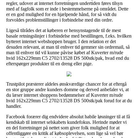
regler, udover at internet forretningen undertiden føres tilsyn
med af fagfolk som er inde i bestemmelserne på området. Dette
er en god mulighed for en hjælpende hånd, for så vidt du
forvoldes problemstillinger i forbindelse med din ordre.
Ligeså tilrådes det at køberen er hensynstagende til de mest
basale retningslinjer i forbindelse med bestillingen, f.eks. hvilken
bytteret internet webshoppen bruger. I den relation er det
desuden relevant, at man til enhver tid gemmer sin ordremail, så
man til enhver tid vil kunne påvise købet af Kuverter m/rude
hvid 162x229mm C5 2702/13528 DS 500stk/pak, hvad end du
efterspørger produkter til en dreng eller pige.
Trustpilot præsterer aldeles ønskværdige chancer for at eftergå
en stor gruppe andre kunders domme og derved anbefaler vi, at
du læser internet shoppens bedømmelser af Kuverter m/rude
hvid 162x229mm C5 2702/13528 DS 500stk/pak forud for at du
handler.
Facebook forærer dig endvidere absolut habile løsninger til at få
kendskab til internet selskabets kundefokus. Herinde møder vi
en del forretninger på nettet som giver folk mulighed for at
offentliggøre en kritik af købsoplevelsen, som lige så vel bør