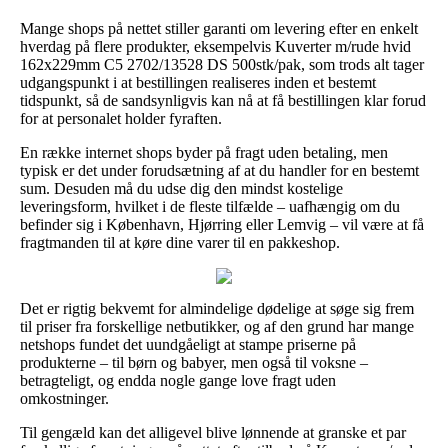
Mange shops på nettet stiller garanti om levering efter en enkelt
hverdag på flere produkter, eksempelvis Kuverter m/rude hvid
162x229mm C5 2702/13528 DS 500stk/pak, som trods alt tager
udgangspunkt i at bestillingen realiseres inden et bestemt
tidspunkt, så de sandsynligvis kan nå at få bestillingen klar forud
for at personalet holder fyraften.
En række internet shops byder på fragt uden betaling, men
typisk er det under forudsætning af at du handler for en bestemt
sum. Desuden må du udse dig den mindst kostelige
leveringsform, hvilket i de fleste tilfælde – uafhængig om du
befinder sig i København, Hjørring eller Lemvig – vil være at få
fragtmanden til at køre dine varer til en pakkeshop.
Det er rigtig bekvemt for almindelige dødelige at søge sig frem
til priser fra forskellige netbutikker, og af den grund har mange
netshops fundet det uundgåeligt at stampe priserne på
produkterne – til børn og babyer, men også til voksne –
betragteligt, og endda nogle gange love fragt uden
omkostninger.
Til gengæld kan det alligevel blive lønnende at granske et par