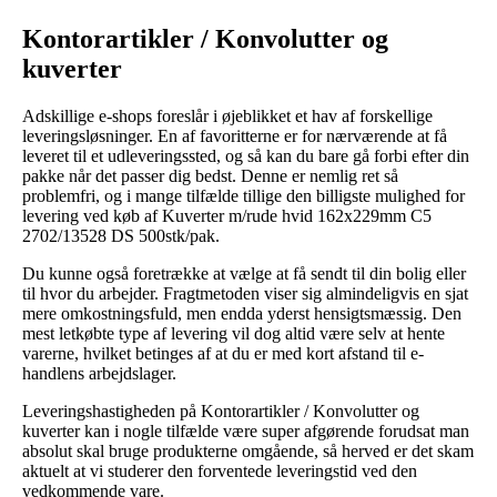
Kontorartikler / Konvolutter og
kuverter
Adskillige e-shops foreslår i øjeblikket et hav af forskellige
leveringsløsninger. En af favoritterne er for nærværende at få
leveret til et udleveringssted, og så kan du bare gå forbi efter din
pakke når det passer dig bedst. Denne er nemlig ret så
problemfri, og i mange tilfælde tillige den billigste mulighed for
levering ved køb af Kuverter m/rude hvid 162x229mm C5
2702/13528 DS 500stk/pak.
Du kunne også foretrække at vælge at få sendt til din bolig eller
til hvor du arbejder. Fragtmetoden viser sig almindeligvis en sjat
mere omkostningsfuld, men endda yderst hensigtsmæssig. Den
mest letkøbte type af levering vil dog altid være selv at hente
varerne, hvilket betinges af at du er med kort afstand til e-
handlens arbejdslager.
Leveringshastigheden på Kontorartikler / Konvolutter og
kuverter kan i nogle tilfælde være super afgørende forudsat man
absolut skal bruge produkterne omgående, så herved er det skam
aktuelt at vi studerer den forventede leveringstid ved den
vedkommende vare.