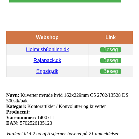
Webshop
Link
Holmrisb8online.dk
Besøg
Rajapack.dk
Besøg
Engsig.dk
Besøg
Navn:
Kuverter m/rude hvid 162x229mm C5 2702/13528 DS
500stk/pak
Kategori:
Kontorartikler / Konvolutter og kuverter
Producent:
Varenummer:
1400711
EAN:
5702526135123
Vurderet til
4.2
ud af 5 stjerner baseret på
21
anmeldelser