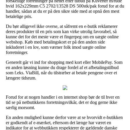
forskellige forretninger på nettet efter tilbud på Kuverter m/rude
hvid 162x229mm C5 2702/13528 DS 500stk/pak forud for at du
handler, sådan at du er på den sikre side med at opnå den mest
betalelige pris.
Du bør alligevel ikke overse, at såfremt en e-butik reklamerer
deres produkter til en pris som kan virke utrolig favorabel, så
kunne det for det meste være et fingerpeg om en uægte online
webshop. Køb med betalingskort er på den anden side
inkluderet i en lov, som værner folk imod uægte online
forretninger.
Generelt går vi ind for shopping med kort eller MobilePay. Som
en anden løsning kunne du drage fordel af et afbetalingstilbud
som f.eks. ViaBill, når du tilstræber at betale pengene over et
længere tidsrum.
Forud for at nogen handler i en internet shop bør de til hver en
tid se på netbutikkens forretningsvilkår, det er dog gerne ikke
særlig morsomt.
En anden mulighed kunne derfor være at se hvorvidt e-butikken
er godkendt af e-mærket, eftersom det længe har været en
indikator for at webbutikken respekterer de gældende danske