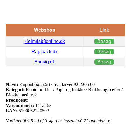
Webshop
Link
Holmrisb8online.dk
Besøg
Rajapack.dk
Besøg
Engsig.dk
Besøg
Navn:
Kuponbog 2x5stk ass. farver 92 2205 00
Kategori:
Kontorartikler / Papir og blokke / Blokke og hæfter /
Blokke med tryk
Producent:
Varenummer:
1412563
EAN:
5700862220503
Vurderet til
4.8
ud af 5 stjerner baseret på
21
anmeldelser