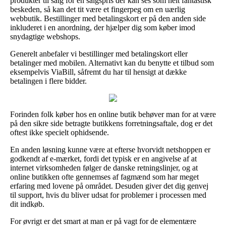
produkter til salg for en salgspris der kan ses som helt fantastisk
beskeden, så kan det tit være et fingerpeg om en uærlig
webbutik. Bestillinger med betalingskort er på den anden side
inkluderet i en anordning, der hjælper dig som køber imod
snydagtige webshops.
Generelt anbefaler vi bestillinger med betalingskort eller
betalinger med mobilen. Alternativt kan du benytte et tilbud som
eksempelvis ViaBill, såfremt du har til hensigt at dække
betalingen i flere bidder.
Forinden folk køber hos en online butik behøver man for at være
på den sikre side betragte butikkens forretningsaftale, dog er det
oftest ikke specielt ophidsende.
En anden løsning kunne være at efterse hvorvidt netshoppen er
godkendt af e-mærket, fordi det typisk er en angivelse af at
internet virksomheden følger de danske retningslinjer, og at
online butikken ofte gennemses af fagmænd som har meget
erfaring med lovene på området. Desuden giver det dig genvej
til support, hvis du bliver udsat for problemer i processen med
dit indkøb.
For øvrigt er det smart at man er på vagt for de elementære