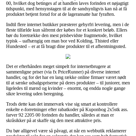
00, hvilket dog betinges af at handlen laves forinden et nøjagtigt
tidspunkt, med hensynstagen til at de sandsynligvis kan nå at få
produktet betjent forud for at de lageransatte har fyraften.
Indtil flere internet butikker præsterer gebyrfri levering, men i de
fleste tilfælde kun såfremt der købes for et konkret beløb. Ellers
bør du foretrække den mest prisbevidste fragtmetode, hvilket
typisk – uafhængig om man bor ved Kolding, Thisted eller
Hundested – er at få bragt dine produkter til et afhentningssted.
Det er efterhånden meget simpelt for internetbrugere at
sammenligne priser (via fx PriceRunner) på diverse internet
handler, og for det har en lang række online firmaer været nødt
til at sænke udsalgspriserne på deres produkter – til juniorer, men
ligeledes til mænd og kvinder – enormt, og endda nogle gange
sikre levering uden beregning.
Trods dette kan det immervæk vise sig smart at kontrollere
enkelte e-forretninger efter rabatkoder på Kuponbog 2x5stk ass.
farver 92 2205 00 forinden du handler, således at man er
skråsikker på at skaffe sig den mest attraktive pris.
Du bør alligevel være så påvagt, at når en webbutik reklamerer