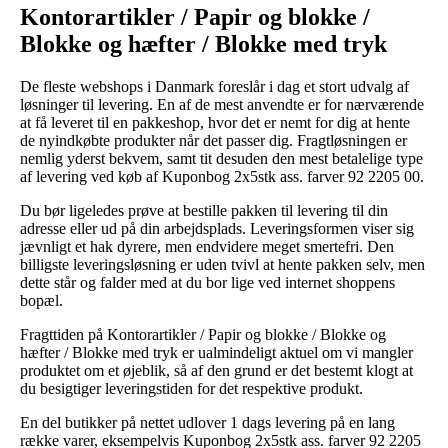
Kontorartikler / Papir og blokke /
Blokke og hæfter / Blokke med tryk
De fleste webshops i Danmark foreslår i dag et stort udvalg af
løsninger til levering. En af de mest anvendte er for nærværende
at få leveret til en pakkeshop, hvor det er nemt for dig at hente
de nyindkøbte produkter når det passer dig. Fragtløsningen er
nemlig yderst bekvem, samt tit desuden den mest betalelige type
af levering ved køb af Kuponbog 2x5stk ass. farver 92 2205 00.
Du bør ligeledes prøve at bestille pakken til levering til din
adresse eller ud på din arbejdsplads. Leveringsformen viser sig
jævnligt et hak dyrere, men endvidere meget smertefri. Den
billigste leveringsløsning er uden tvivl at hente pakken selv, men
dette står og falder med at du bor lige ved internet shoppens
bopæl.
Fragttiden på Kontorartikler / Papir og blokke / Blokke og
hæfter / Blokke med tryk er ualmindeligt aktuel om vi mangler
produktet om et øjeblik, så af den grund er det bestemt klogt at
du besigtiger leveringstiden for det respektive produkt.
En del butikker på nettet udlover 1 dags levering på en lang
række varer, eksempelvis Kuponbog 2x5stk ass. farver 92 2205