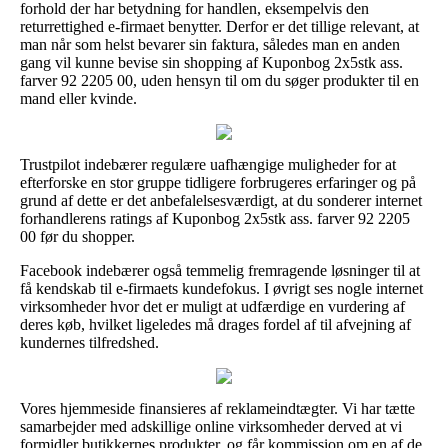
forhold der har betydning for handlen, eksempelvis den
returrettighed e-firmaet benytter. Derfor er det tillige relevant, at
man når som helst bevarer sin faktura, således man en anden
gang vil kunne bevise sin shopping af Kuponbog 2x5stk ass.
farver 92 2205 00, uden hensyn til om du søger produkter til en
mand eller kvinde.
Trustpilot indebærer regulære uafhængige muligheder for at
efterforske en stor gruppe tidligere forbrugeres erfaringer og på
grund af dette er det anbefalelsesværdigt, at du sonderer internet
forhandlerens ratings af Kuponbog 2x5stk ass. farver 92 2205
00 før du shopper.
Facebook indebærer også temmelig fremragende løsninger til at
få kendskab til e-firmaets kundefokus. I øvrigt ses nogle internet
virksomheder hvor det er muligt at udfærdige en vurdering af
deres køb, hvilket ligeledes må drages fordel af til afvejning af
kundernes tilfredshed.
Vores hjemmeside finansieres af reklameindtægter. Vi har tætte
samarbejder med adskillige online virksomheder derved at vi
formidler butikkernes produkter, og får kommission om en af de