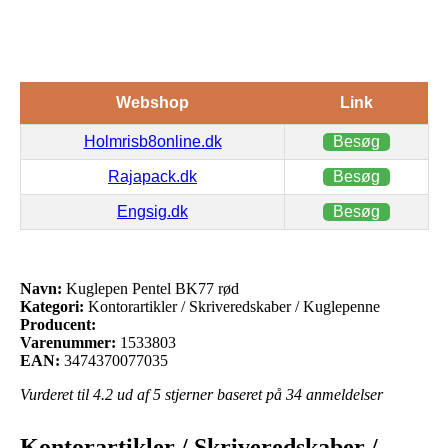
Webshop
Link
Holmrisb8online.dk
Besøg
Rajapack.dk
Besøg
Engsig.dk
Besøg
Navn:
Kuglepen Pentel BK77 rød
Kategori:
Kontorartikler / Skriveredskaber / Kuglepenne
Producent:
Varenummer:
1533803
EAN:
3474370077035
Vurderet til
4.2
ud af 5 stjerner baseret på
34
anmeldelser
Kontorartikler / Skriveredskaber /