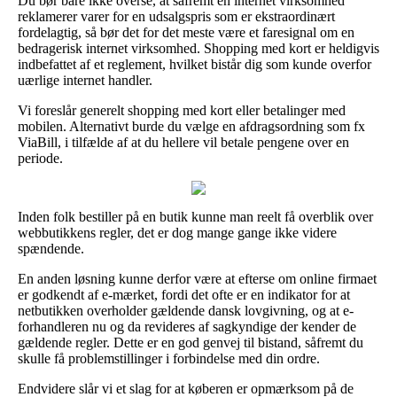
Du bør bare ikke overse, at såfremt en internet virksomhed
reklamerer varer for en udsalgspris som er ekstraordinært
fordelagtig, så bør det for det meste være et faresignal om en
bedragerisk internet virksomhed. Shopping med kort er heldigvis
indbefattet af et reglement, hvilket bistår dig som kunde overfor
uærlige internet handler.
Vi foreslår generelt shopping med kort eller betalinger med
mobilen. Alternativt burde du vælge en afdragsordning som fx
ViaBill, i tilfælde af at du hellere vil betale pengene over en
periode.
Inden folk bestiller på en butik kunne man reelt få overblik over
webbutikkens regler, det er dog mange gange ikke videre
spændende.
En anden løsning kunne derfor være at efterse om online firmaet
er godkendt af e-mærket, fordi det ofte er en indikator for at
netbutikken overholder gældende dansk lovgivning, og at e-
forhandleren nu og da revideres af sagkyndige der kender de
gældende regler. Dette er en god genvej til bistand, såfremt du
skulle få problemstillinger i forbindelse med din ordre.
Endvidere slår vi et slag for at køberen er opmærksom på de