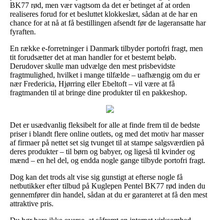
BK77 rød, men vær vagtsom da det er betinget af at orden
realiseres forud for et besluttet klokkeslæt, sådan at de har en
chance for at nå at få bestillingen afsendt før de lageransatte har
fyraften.
En række e-forretninger i Danmark tilbyder portofri fragt, men
tit forudsætter det at man handler for et bestemt beløb.
Derudover skulle man udvælge den mest prisbevidste
fragtmulighed, hvilket i mange tilfælde – uafhængig om du er
nær Fredericia, Hjørring eller Ebeltoft – vil være at få
fragtmanden til at bringe dine produkter til en pakkeshop.
Det er usædvanlig fleksibelt for alle at finde frem til de bedste
priser i blandt flere online outlets, og med det motiv har masser
af firmaer på nettet set sig tvunget til at stampe salgsværdien på
deres produkter – til børn og babyer, og ligeså til kvinder og
mænd – en hel del, og endda nogle gange tilbyde portofri fragt.
Dog kan det trods alt vise sig gunstigt at efterse nogle få
netbutikker efter tilbud på Kuglepen Pentel BK77 rød inden du
gennemfører din handel, sådan at du er garanteret at få den mest
attraktive pris.