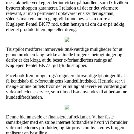
mest aktuelle vedtægter der indvirker på handlen, som fx hvilken
bytteret shoppen garanterer. I relation til det er det ydermere
relevant, at man permanent opbevarer ens kvitteringsmail,
således man en anden gang vil kunne bevise sin ordre af
Kuglepen Pentel BK77 rød, uden hensyn til om du er på udkig
efter et produkt til en pige eller dreng.
Trustpilot medfører immervæk ønskværdige muligheder for at
gennemrode en lang række aktuelle brugeres betragtninger og
derfor er det klogt, at du beser e-forhandlerens ratings af
Kuglepen Pentel BK77 rød før du shopper.
Facebook frembringer også regulære troværdige løsninger til at
få kendskab til e-forretningens kundetilfredshed. Herinde ser vi
mange online outlets hvor det er muligt at levere en vurdering af
virksomhedens service, som tilmed bør anvendes til at bedømme
kundetilfredsheden.
Denne hjemmeside er finansieret af reklamer. Vi har faste
samarbejder med en stribe internet forhandlere hvori vi formidler
virksomhedernes produkter, og får provision hvis vores brugere
realiserer en bestilling.