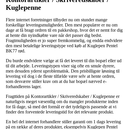
Kuglepenne
Flere internet forretninger tilbyder nu om stunder mange
forskellige leveringsmuligheder. Den mest populære er nu om
dage at få bragt ordren til en pakkeshop, hvor det er nemt for dig
at hente din nyindkøbte vare når det passer dig bedst.
Fragtmuligheden er jo super fremkommelig, og endda endvidere
den mest betalelige leveringstype ved køb af Kuglepen Pentel
BK77 rød.
Du burde endvidere vælge at få det leveret til din bopæl eller ud
til dit arbejde. Leveringstypen viser sig ofte en smule dyrere,
men desuden yderst uproblematisk. Den prisbilligste løsning til
levering vil dog i de fleste tilfælde være selv at hente ordren,
som desværre stiller krav om at du har bopæl nærved e-
forhandlerens lager.
Fragttiden på Kontorartikler / Skriveredskaber / Kuglepenne er
naturligvis meget væsentlig om du mangler produkterne inden
for få dage, så med det formål er det tydeligvis passende at vi
finder den forventede leveringstid for det relevante produkt.
En hel del internet forhandlere stiller garanti om 1 dags levering
på en række af deres produkter, eksempelvis Kuglepen Pentel