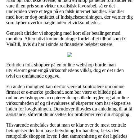
Man bør blot ikke overse, at ifald en shop på nettet forhandler en
vare til en pris som virker urealistisk favorabel, så er det
undertiden være et tegn på en falsk internet handler. Handler
med kort er dog omfattet af Indsigelsesordningen, der værner dig
som køber overfor uægte internet virksomheder.
Generelt tilråder vi shopping med kort eller betalinger med
mobilen. Alternativt kunne du drage fordel af et tilbud som fx
ViaBill, hvis du har i sinde at finansiere beløbet senere.
Forinden folk shopper på en online webshop burde man
utvivlsomt gennemgå virksomhedens vilkår, dog er det uden
tvivl en omfattende opgave.
En anden mulighed kan derfor være at kontrollere om online
firmaet er e-mærke godkendt, som bør være et billede på at
online webshoppen accepterer de opstillede regler, og at online
virksomheden af og til evalueres af eksperter som har ekspertise
inden for lovgivningen. Derudover tilbydes du anledning til at få
assistance, såfremt du udsættes for problemer ved din shopping.
Tilsvarende anbefales det at man er klar over de mest centrale
betingelser der kan have betydning for handlen, f.eks. den
returpolitik shoppen lover. I den sammenhæng er det ligeledes