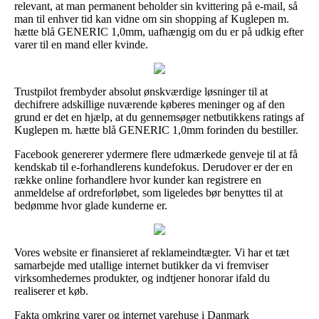
relevant, at man permanent beholder sin kvittering på e-mail, så
man til enhver tid kan vidne om sin shopping af Kuglepen m.
hætte blå GENERIC 1,0mm, uafhængig om du er på udkig efter
varer til en mand eller kvinde.
Trustpilot frembyder absolut ønskværdige løsninger til at
dechifrere adskillige nuværende køberes meninger og af den
grund er det en hjælp, at du gennemsøger netbutikkens ratings af
Kuglepen m. hætte blå GENERIC 1,0mm forinden du bestiller.
Facebook genererer ydermere flere udmærkede genveje til at få
kendskab til e-forhandlerens kundefokus. Derudover er der en
række online forhandlere hvor kunder kan registrere en
anmeldelse af ordreforløbet, som ligeledes bør benyttes til at
bedømme hvor glade kunderne er.
Vores website er finansieret af reklameindtægter. Vi har et tæt
samarbejde med utallige internet butikker da vi fremviser
virksomhedernes produkter, og indtjener honorar ifald du
realiserer et køb.
Fakta omkring varer og internet varehuse i Danmark