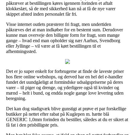
påkræver at bestillingen køres igennem forinden et aftalt
klokkeslæt, så de med sikkerhed kan nå at få de nye varer
skippet afsted inden personalet får fri.
Visse internet outlets præsterer fri fragt, men undertiden
påkræves det at man indkøber for en bestemt sum. Derudover
kunne man overveje den billigste form for fragt, som mange
gange – hvad end man opholder sig nær Aarhus, Svendborg
eller Jyllinge – vil være at få kørt bestillingen til et
afhentningssted.
Det er jo super enkelt for forbrugerne at finde de laveste priser
hos flere online webshops, og derved har en hel del e-handler
fundet det uundgåeligt at formindske udsalgspriserne på deres
varer – til piger og drenge, og yderligere også til kvinder og
mænd – helt i bund, og endda nogle gange love levering uden
beregning.
Det kan dog stadigvæk blive gunstigt at prøve et par forskellige
butikker på nettet efter rabat på Kuglepen m. hætte blå
GENERIC 1,0mm forinden du bestiller, således at du er sikret at
få fat i den prisbilligste pris.