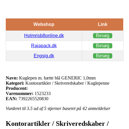
Webshop
Link
Holmrisb8online.dk
Besøg
Rajapack.dk
Besøg
Engsig.dk
Besøg
Navn:
Kuglepen m. hætte blå GENERIC 1,0mm
Kategori:
Kontorartikler / Skriveredskaber / Kuglepenne
Producent:
Varenummer:
1523233
EAN:
7392265520830
Vurderet til
3.5
ud af 5 stjerner baseret på
42
anmeldelser
Kontorartikler / Skriveredskaber /