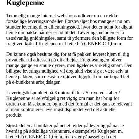
Kuglepenne
Temmelig mange internet webshops udlover nu en række
forskellige leveringsmodeller. Førstevalget hos mange er nu om
stunder levering til et afhentningssted, hvor det er nemt for dig at
hente din pakke når der er tid til det. Leveringsmetoden er jo
usædvanlig gnidningsløs, samt tit ydermere den billigste form for
fragt ved køb af Kuglepen m. hætte blå GENERIC 1,0mm.
Du kunne også beslutte dig for at få pakken leveret hjem til dig
privat eller til adressen på dit arbejde. Fragtløsningen bliver
mange gange en smule dyrere, men ligeledes virkelig smart. Den
billigste leveringsmulighed vil dog altid vise sig at være selv at
hente pakken, som desværre nødvendiggør at du har bopæl tæt
på e-butikkens arbejdslager.
Leveringstidspunktet på Kontorartikler / Skriveredskaber /
Kuglepenne er selvfølgelig ret vigtig om man har brug for
ordren om få sekunder, og med det formål er det ganske relevant
at man kontrollerer leveringstidspunktet ved det aktuelle
produkt.
Størstedelen af butikker på nettet byder på levering på næste
hverdag på adskillige varenumre, eksempelvis Kuglepen m.
hætte blå GENERIC 1,0mm, men vær påpasselig da det