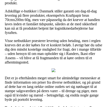
produkt.
Adskillige e-butikker i Danmark stiller garanti om dag-til-dag
levering på flere produkter, eksempelvis Kraftpapir brun
70cmx200m 60g, men vær påpasselig da det kræver at handlen
laves inden et fastslået tidspunkt, således at de med sikkerhed
kan nå at få produktet betjent før logistikmedarbejderne har
fyraften.
Visse netbutikker præsterer levering uden betaling, men i reglen
kræves det at der købes for et konkret beløb. I øvrigt bør du udse
dig den mindst kostelige mulighed for fragt, der i mange tilfælde
– uden hensyn til om man opholder sig i Randers, Ikast eller
Assens – vil blive at få fragtmanden til at køre ordren til et
afhentningssted.
Det er jo efterhånden meget smart for almindelige mennesker at
finde information om priser fra diverse netbutikker, og på grund
af dette har en lang række online outlets set sig nødsaget til at
stampe salgsværdien på deres varer – til drenge og piger, men
også til kvinder og mænd – betragteligt, og endda nogle gange
byde på portofri levering.