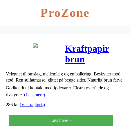
ProZone
Kraftpapir
brun
70cmx200m
Velegnet til omslag, mellemlæg og emballering. Beskytter mod
60g
stød. Ren sulfatmasse, glittet på begge sider. Naturlig brun farve.
Godkendt til kontakt med fødevarer. Ekstra overflade og
rivstyrke.
(Læs mere)
286
kr.
(Vis fragtpris)
Læs mere »