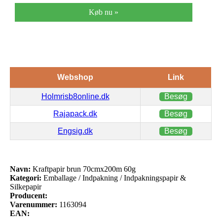
Køb nu »
Webshop
Link
Holmrisb8online.dk
Besøg
Rajapack.dk
Besøg
Engsig.dk
Besøg
Navn:
Kraftpapir brun 70cmx200m 60g
Kategori:
Emballage / Indpakning / Indpakningspapir &
Silkepapir
Producent:
Varenummer:
1163094
EAN: