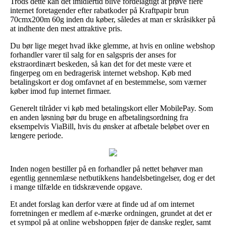
Trods dette kan det imidlertid blive fordelagtigt at prøve flere
internet foretagender efter rabatkoder på Kraftpapir brun
70cmx200m 60g inden du køber, således at man er skråsikker på
at indhente den mest attraktive pris.
Du bør lige meget hvad ikke glemme, at hvis en online webshop
forhandler varer til salg for en salgspris der anses for
ekstraordinært beskeden, så kan det for det meste være et
fingerpeg om en bedragerisk internet webshop. Køb med
betalingskort er dog omfavnet af en bestemmelse, som værner
køber imod fup internet firmaer.
Generelt tilråder vi køb med betalingskort eller MobilePay. Som
en anden løsning bør du bruge en afbetalingsordning fra
eksempelvis ViaBill, hvis du ønsker at afbetale beløbet over en
længere periode.
Inden nogen bestiller på en forhandler på nettet behøver man
egentlig gennemlæse netbutikkens handelsbetingelser, dog er det
i mange tilfælde en tidskrævende opgave.
Et andet forslag kan derfor være at finde ud af om internet
forretningen er medlem af e-mærke ordningen, grundet at det er
et sympol på at online webshoppen føjer de danske regler, samt