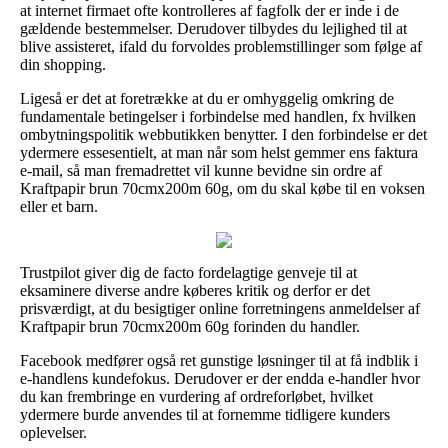
at internet firmaet ofte kontrolleres af fagfolk der er inde i de
gældende bestemmelser. Derudover tilbydes du lejlighed til at
blive assisteret, ifald du forvoldes problemstillinger som følge af
din shopping.
Ligeså er det at foretrække at du er omhyggelig omkring de
fundamentale betingelser i forbindelse med handlen, fx hvilken
ombytningspolitik webbutikken benytter. I den forbindelse er det
ydermere essesentielt, at man når som helst gemmer ens faktura
e-mail, så man fremadrettet vil kunne bevidne sin ordre af
Kraftpapir brun 70cmx200m 60g, om du skal købe til en voksen
eller et barn.
Trustpilot giver dig de facto fordelagtige genveje til at
eksaminere diverse andre køberes kritik og derfor er det
prisværdigt, at du besigtiger online forretningens anmeldelser af
Kraftpapir brun 70cmx200m 60g forinden du handler.
Facebook medfører også ret gunstige løsninger til at få indblik i
e-handlens kundefokus. Derudover er der endda e-handler hvor
du kan frembringe en vurdering af ordreforløbet, hvilket
ydermere burde anvendes til at fornemme tidligere kunders
oplevelser.