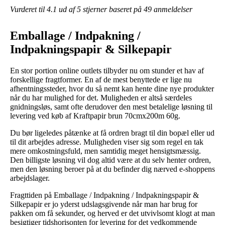
Vurderet til
4.1
ud af 5 stjerner baseret på
49
anmeldelser
Emballage / Indpakning /
Indpakningspapir & Silkepapir
En stor portion online outlets tilbyder nu om stunder et hav af
forskellige fragtformer. En af de mest benyttede er lige nu
afhentningssteder, hvor du så nemt kan hente dine nye produkter
når du har mulighed for det. Muligheden er altså særdeles
gnidningsløs, samt ofte derudover den mest betalelige løsning til
levering ved køb af Kraftpapir brun 70cmx200m 60g.
Du bør ligeledes påtænke at få ordren bragt til din bopæl eller ud
til dit arbejdes adresse. Muligheden viser sig som regel en tak
mere omkostningsfuld, men samtidig meget hensigtsmæssig.
Den billigste løsning vil dog altid være at du selv henter ordren,
men den løsning beroer på at du befinder dig nærved e-shoppens
arbejdslager.
Fragttiden på Emballage / Indpakning / Indpakningspapir &
Silkepapir er jo yderst udslagsgivende når man har brug for
pakken om få sekunder, og herved er det utvivlsomt klogt at man
besigtiger tidshorisonten for levering for det vedkommende