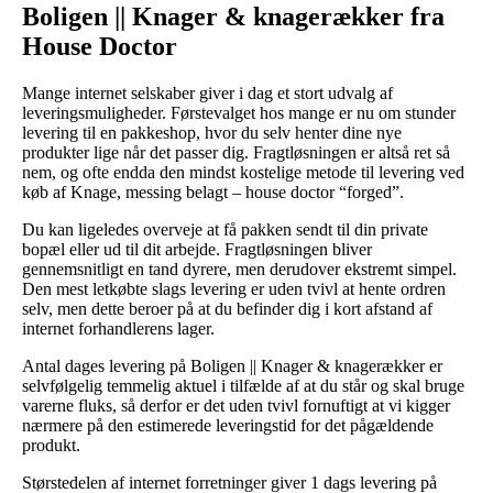
Boligen || Knager & knagerækker fra
House Doctor
Mange internet selskaber giver i dag et stort udvalg af
leveringsmuligheder. Førstevalget hos mange er nu om stunder
levering til en pakkeshop, hvor du selv henter dine nye
produkter lige når det passer dig. Fragtløsningen er altså ret så
nem, og ofte endda den mindst kostelige metode til levering ved
køb af Knage, messing belagt – house doctor “forged”.
Du kan ligeledes overveje at få pakken sendt til din private
bopæl eller ud til dit arbejde. Fragtløsningen bliver
gennemsnitligt en tand dyrere, men derudover ekstremt simpel.
Den mest letkøbte slags levering er uden tvivl at hente ordren
selv, men dette beroer på at du befinder dig i kort afstand af
internet forhandlerens lager.
Antal dages levering på Boligen || Knager & knagerækker er
selvfølgelig temmelig aktuel i tilfælde af at du står og skal bruge
varerne fluks, så derfor er det uden tvivl fornuftigt at vi kigger
nærmere på den estimerede leveringstid for det pågældende
produkt.
Størstedelen af internet forretninger giver 1 dags levering på