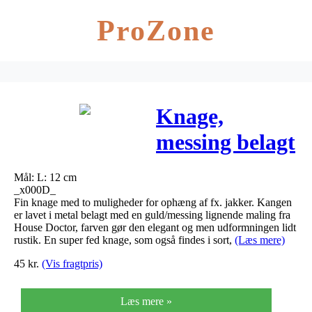
ProZone
Knage,
messing belagt
– house doctor
Mål: L: 12 cm
“forged”
_x000D_
Fin knage med to muligheder for ophæng af fx. jakker. Kangen
er lavet i metal belagt med en guld/messing lignende maling fra
House Doctor, farven gør den elegant og men udformningen lidt
rustik. En super fed knage, som også findes i sort,
(Læs mere)
45
kr.
(Vis fragtpris)
Læs mere »