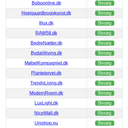
Boboonline.dk
Besøg
Hoejgaardbrugskunst.dk
Besøg
Illux.dk
Besøg
RAW58.dk
Besøg
BedreNætter.dk
Besøg
Bydahlliving.dk
Besøg
MøbelKompagniet.dk
Besøg
Plantetorvet.dk
Besøg
TrendyLiving.dk
Besøg
ModernRoom.dk
Besøg
LuxLight.dk
Besøg
NiceWall.dk
Besøg
Unishop.nu
Besøg