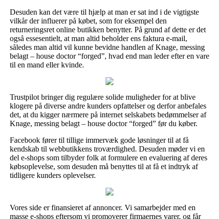
Desuden kan det være til hjælp at man er sat ind i de vigtigste
vilkår der influerer på købet, som for eksempel den
returneringsret online butikken benytter. På grund af dette er det
også essesentielt, at man altid beholder ens faktura e-mail,
således man altid vil kunne bevidne handlen af Knage, messing
belagt – house doctor “forged”, hvad end man leder efter en vare
til en mand eller kvinde.
Trustpilot bringer dig regulære solide muligheder for at blive
klogere på diverse andre kunders opfattelser og derfor anbefales
det, at du kigger nærmere på internet selskabets bedømmelser af
Knage, messing belagt – house doctor “forged” før du køber.
Facebook fører til tillige immervæk gode løsninger til at få
kendskab til webbutikkens troværdighed. Desuden møder vi en
del e-shops som tilbyder folk at formulere en evaluering af deres
købsoplevelse, som desuden må benyttes til at få et indtryk af
tidligere kunders oplevelser.
Vores side er finansieret af annoncer. Vi samarbejder med en
masse e-shops eftersom vi promoverer firmaernes varer, og får