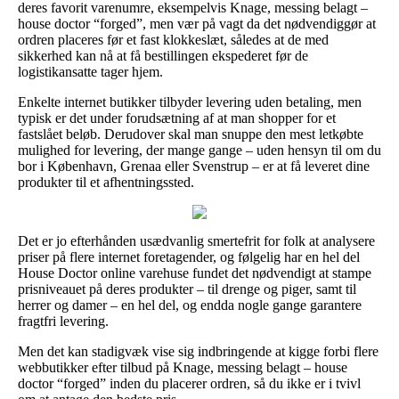
deres favorit varenumre, eksempelvis Knage, messing belagt –
house doctor “forged”, men vær på vagt da det nødvendiggør at
ordren placeres før et fast klokkeslæt, således at de med
sikkerhed kan nå at få bestillingen ekspederet før de
logistikansatte tager hjem.
Enkelte internet butikker tilbyder levering uden betaling, men
typisk er det under forudsætning af at man shopper for et
fastslået beløb. Derudover skal man snuppe den mest letkøbte
mulighed for levering, der mange gange – uden hensyn til om du
bor i København, Grenaa eller Svenstrup – er at få leveret dine
produkter til et afhentningssted.
Det er jo efterhånden usædvanlig smertefrit for folk at analysere
priser på flere internet foretagender, og følgelig har en hel del
House Doctor online varehuse fundet det nødvendigt at stampe
prisniveauet på deres produkter – til drenge og piger, samt til
herrer og damer – en hel del, og endda nogle gange garantere
fragtfri levering.
Men det kan stadigvæk vise sig indbringende at kigge forbi flere
webbutikker efter tilbud på Knage, messing belagt – house
doctor “forged” inden du placerer ordren, så du ikke er i tvivl