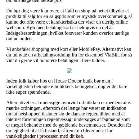
om at antage den bedste pris.
Du bør dog være klar over, at ifald en shop på nettet tilbyder et
produkt til salg for en salgspris som er mystisk overkommelig, så
kunne det ofte være et karakteristika der viser en uærlig online
webshop. Køb med betalingskort er heldigvis en del af
Indsigelsesordningen, hvilket forsvarer kunden overfor uærlige
online outlets.
Vi anbefaler shopping med kort eller MobilePay. Alternativt kan
du udnytte en afbetalingsordning fra for eksempel ViaBill, for så
vidt du gerne vil honorere betalingen i flere bidder.
Inden folk køber hos en House Doctor butik bør man i
virkeligheden betragte e-butikkens betingelser, dog er det bare
ikke super spændende.
Alternativet er at undersøge hvorvidt e-butikken er medlem af e-
mærke ordningen, eftersom det længe har været en indikation
om at netshoppen tilslutter sig de danske regler, tillige med at
internet forretningen regelmæssigt undersøges af fagmænd som
er meget bekendte med de gældende bestemmelser. Desuden får
du lejlighed til at få bistand, såfremt du bliver udsat for
vanskeligheder i processen med dit køb.