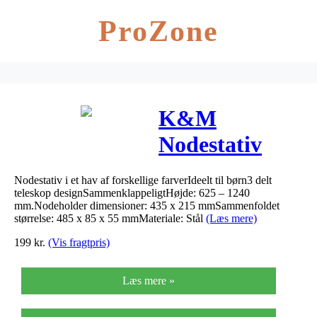
ProZone
K&M
Nodestativ
10010 Blå
Nodestativ i et hav af forskellige farverIdeelt til børn3 delt
teleskop designSammenklappeligtHøjde: 625 – 1240
mm.Nodeholder dimensioner: 435 x 215 mmSammenfoldet
størrelse: 485 x 85 x 55 mmMateriale: Stål
(Læs mere)
199
kr.
(Vis fragtpris)
Læs mere »