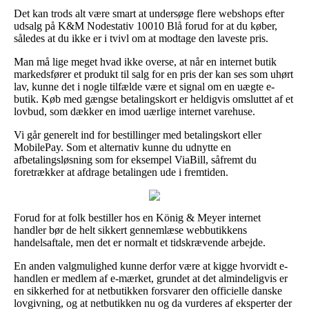
Det kan trods alt være smart at undersøge flere webshops efter
udsalg på K&M Nodestativ 10010 Blå forud for at du køber,
således at du ikke er i tvivl om at modtage den laveste pris.
Man må lige meget hvad ikke overse, at når en internet butik
markedsfører et produkt til salg for en pris der kan ses som uhørt
lav, kunne det i nogle tilfælde være et signal om en uægte e-
butik. Køb med gængse betalingskort er heldigvis omsluttet af et
lovbud, som dækker en imod uærlige internet varehuse.
Vi går generelt ind for bestillinger med betalingskort eller
MobilePay. Som et alternativ kunne du udnytte en
afbetalingsløsning som for eksempel ViaBill, såfremt du
foretrækker at afdrage betalingen ude i fremtiden.
Forud for at folk bestiller hos en König & Meyer internet
handler bør de helt sikkert gennemlæse webbutikkens
handelsaftale, men det er normalt et tidskrævende arbejde.
En anden valgmulighed kunne derfor være at kigge hvorvidt e-
handlen er medlem af e-mærket, grundet at det almindeligvis er
en sikkerhed for at netbutikken forsvarer den officielle danske
lovgivning, og at netbutikken nu og da vurderes af eksperter der