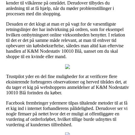
kender til vilkårene på området. Derudover tilbydes du
anledning til at få hjælp, når du møder problemstillinger i
processen med din shopping.
Desuden er det klogt at man er på vagt for de væsentligste
retningslinjer der har indvirkning på ordren, som for eksempel
hvilken ombytningsret online virksomheden benytter. I relation
til det er det på samme måde relevant, at man til enhver tid
opbevarer sin købsbekræftelse, således man altid kan eftervise
handlen af K&M Nodestativ 10010 Blå, uanset om du skal
shoppe til en kvinde eller mand.
Trustpilot yder en del fine muligheder for at verificere flere
eksisterende forbrugeres observationer og herved tilrådes det, at
du tager et kig på webshoppens anmeldelser af K&M Nodestativ
10010 Blå forinden du køber.
Facebook frembringer ydermere tilpas tiltalende metoder til at få
et kig ind i internet forhandlerens pålidelighed. Derudover ser vi
nogle firmaer på nettet hvor det er muligt at offentliggøre en
vurdering af ordreforløbet, hvilket tillige burde udnyttes til
vurdering af kundernes tilfredshed.