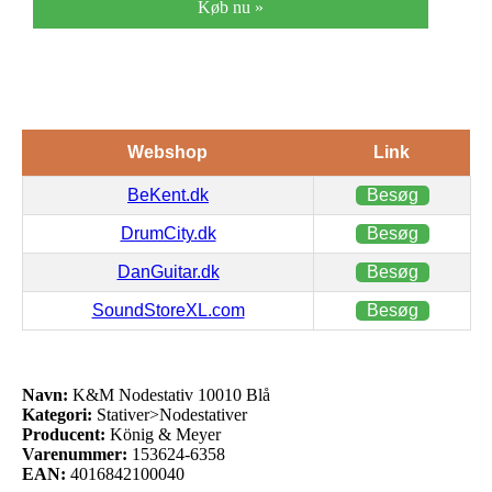
Køb nu »
Webshop
Link
BeKent.dk
Besøg
DrumCity.dk
Besøg
DanGuitar.dk
Besøg
SoundStoreXL.com
Besøg
Navn:
K&M Nodestativ 10010 Blå
Kategori:
Stativer>Nodestativer
Producent:
König & Meyer
Varenummer:
153624-6358
EAN:
4016842100040