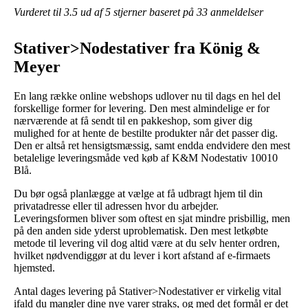
Vurderet til
3.5
ud af 5 stjerner baseret på
33
anmeldelser
Stativer>Nodestativer fra König &
Meyer
En lang række online webshops udlover nu til dags en hel del
forskellige former for levering. Den mest almindelige er for
nærværende at få sendt til en pakkeshop, som giver dig
mulighed for at hente de bestilte produkter når det passer dig.
Den er altså ret hensigtsmæssig, samt endda endvidere den mest
betalelige leveringsmåde ved køb af K&M Nodestativ 10010
Blå.
Du bør også planlægge at vælge at få udbragt hjem til din
privatadresse eller til adressen hvor du arbejder.
Leveringsformen bliver som oftest en sjat mindre prisbillig, men
på den anden side yderst uproblematisk. Den mest letkøbte
metode til levering vil dog altid være at du selv henter ordren,
hvilket nødvendiggør at du lever i kort afstand af e-firmaets
hjemsted.
Antal dages levering på Stativer>Nodestativer er virkelig vital
ifald du mangler dine nye varer straks, og med det formål er det