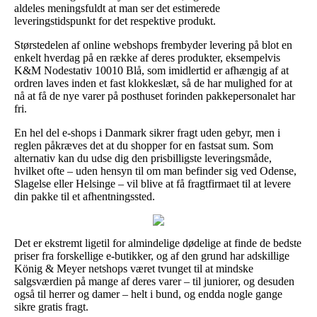
aldeles meningsfuldt at man ser det estimerede
leveringstidspunkt for det respektive produkt.
Størstedelen af online webshops frembyder levering på blot en
enkelt hverdag på en række af deres produkter, eksempelvis
K&M Nodestativ 10010 Blå, som imidlertid er afhængig af at
ordren laves inden et fast klokkeslæt, så de har mulighed for at
nå at få de nye varer på posthuset forinden pakkepersonalet har
fri.
En hel del e-shops i Danmark sikrer fragt uden gebyr, men i
reglen påkræves det at du shopper for en fastsat sum. Som
alternativ kan du udse dig den prisbilligste leveringsmåde,
hvilket ofte – uden hensyn til om man befinder sig ved Odense,
Slagelse eller Helsinge – vil blive at få fragtfirmaet til at levere
din pakke til et afhentningssted.
Det er ekstremt ligetil for almindelige dødelige at finde de bedste
priser fra forskellige e-butikker, og af den grund har adskillige
König & Meyer netshops været tvunget til at mindske
salgsværdien på mange af deres varer – til juniorer, og desuden
også til herrer og damer – helt i bund, og endda nogle gange
sikre gratis fragt.