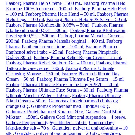
Faaborg Pharma Helo Creme – 500 ml.
,
Faaborg Pharma Helo
Extreme 100% fedtcreme – 100 ml
,
Faaborg Pharma Helo Feet
– 100 ml
,
Faaborg Pharma Helo Hand – 50 ml
,
Faaborg Pharma
Helo Legs – 100 ml
,
Faaborg Pharma Helo SOS Salve – 50 ml
,
Faaborg Pharma Klorhexidin 0,05% – 50ml
,
Faaborg Pharma
Klorhexidin sprit 0,5% – 500 ml
,
Faaborg Pharma Klorhexidin,
farvet sprit 0,5% – 500 ml
,
Faaborg Pharma Marselis Creme –
200 ml
,
Faaborg Pharma Marselis original – 400 ml
,
Faaborg
Pharma Panthenol creme i tube – 100 ml
,
Faaborg Pharma
Panthenol salve i tube – 25 ml
,
Faaborg Pharma Pimpinelle
Dråber 30 ml
,
Faaborg Pharma Relief Repair Creme – 25 ml
,
Faaborg Pharma Relief Sunburn Gel – 100 ml
,
Faaborg Pharma
Tattoo aftercare creme- 100ml
,
Faaborg Pharma Ultimate
Cleansing Mousse – 150 ml
,
Faaborg Pharma Ultimate Day
Cream – 50 ml
,
Faaborg Pharma Ultimate Eye Serum – 15 ml
,
Faaborg Pharma Ultimate Face Creme Day SPF20 – 50 ml
,
Faaborg Pharma Ultimate Face Serum – 30 ml
,
Faaborg Pharma
Ultimate Micellar Water – 150 ml
,
Faaborg Pharma Ultimate
Night Cream – 50 ml
,
Gainomax Proteinbar med choko og
orange 60 g
,
Gainomax Proteinbar med Hindbær 60 g
,
Gainomax Proteinbar med Karamel 60 g
,
Galieve Cool Mint
Mikstur – 150ml
,
Galieve Cool Mint oral suspension – 4 breve
,
Galieve Peppermint tyggetabletter – 24 stk
,
Gammeldags
lakridsruder salt – 70 g
,
Gangiden, pulver til oral opløsning – 10
stk.
,
Gangiden, pulver til oral opløsning – 20 stk.
,
Gangiden,