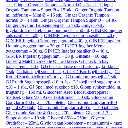
stk.
,
Ginger Organic Tampon – Normal Ø – 18 stk.
,
Ginger
Organic Tampon – Super Ø – 15 stk.
,
Ginger Organic Tampon
m. indføring – Mini Ø – 16 stk.
,
Ginger Organic Tampon
normal Ø – 14 stk
,
Ginger Organic Tampon Super Ø – 14 stk
,
Ginger Organic Trusseindlæg Ø – 24 stk
,
Ginger Party
Ingefærdrik med æble og honning Ø – 250 ml
,
GINJER Ingefær
anis pastiller – 40 gr
,
GINJER Ingefær Citron pastiller – 40 gr
,
GINJER Ingefær Citron tyggegummi – 30 gr
,
GINJER Ingefær
Honning tyggegummi – 30 gr
,
GINJER Ingefær Mynte
tyggegummi – 30 gr
,
GINJER Ingefær pastiller Ø – 40 g
,
GINJER Ingefær tyggegummi – 30 g
,
Ginsana – 60 kap
,
Ginseng Matcha Green te Ø – 20 breve
,
GJ check-in bag
transparent – 1 stk
,
GJ check-in taske med flasker og krukker –
1 stk
,
GJ håndspejl sort – 1 stk
,
GJ LED Bordspejl med lys
,
GJ
Round Suction Mirror x7 m. lys
,
GJ rundt lommespejl – 1 stk.
,
GJ Rundt Sugekopsspejl x10 m. lys
,
GJ spejl med sugekop sort
x10 – 1 stk.
,
GJ Spejl med sugekop x10
,
Gloup synkemiddel m.
frugtsmag – 150 ml
,
GlucoMen Areo Blodsukkerapparat –
Startsæt
,
GlucoMen Areo Teststrimler – 50 stk
,
Glucosamin
Copyfarm 400 mg – 270 tabletter
,
Glucosamin Copyfarm 400
mg – 4×250 tabl
,
Glucosamin Copyfarm 400 mg – 90 tabletter
,
Glucosamin Sandoz 400 mg – 270 tabletter
,
Glycerol 1,2 g
Suppositorier – 10 stk
,
Glycerol 85% – 250ml
,
Glycerol
Øredråber – 25ml
,
Glyde vegan kondomer – naturgummi – maxi