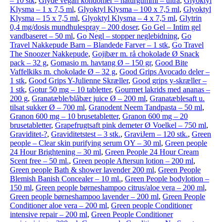
– 10 stk
,
Glyde vegan kondomer – naturgummi – ultra
,
Glyoktyl
Klysma – 1 x 7,5 ml
,
Glyoktyl Klysma – 100 x 7,5 ml
,
Glyoktyl
Klysma – 15 x 7,5 ml
,
Glyoktyl Klysma – 4 x 7,5 ml
,
Glytrin
0,4 mg/dosis mundhulespray – 200 doser
,
Go Gel – Intim gel
vandbaseret – 50 ml
,
Go Negl – stopper neglebidning
,
Go
Travel Nakkepude Barn – Blandede Farver – 1 stk
,
Go Travel
The Snoozer Nakkepude
,
Gojibær m. rå chokolade Ø Snack
pack – 32 g
,
Gomasio m. havtang Ø – 150 gr
,
Good Bite
Vaffelkiks m. chokolade Ø – 32 g
,
Good Grips Avocado deler –
1 stk
,
Good Grips Y-Julienne Skræller
,
Good grips y-skræller –
1 stk
,
Gotur 50 mg – 10 tabletter
,
Gourmet lakrids med ananas –
200 g
,
Granatæble/blåbær juice Ø – 200 ml
,
Granatæblesaft u.
tilsat sukker Ø – 700 ml
,
Granodent Neem Tandpasta – 50 ml
,
Granon 600 mg – 10 brusetabletter
,
Granon 600 mg – 20
brusetabletter
,
Grapefrugtsaft pink demeter Ø Voelkel – 750 ml
,
Graviditet-?
,
Graviditetstest – 3 stk.
,
GraviJern – 120 stk.
,
Green
people – Clear skin purifying serum OY – 30 ml
,
Green people
24 Hour Brightening – 30 ml
,
Green People 24 Hour Cream
Scent free – 50 ml.
,
Green people Aftersun lotion – 200 ml
,
Green people Bath & shower lavender 200 ml
,
Green People
Blemish Banish Concealer – 10 ml.
,
Green People bodylotion –
150 ml
,
Green people børneshampoo citrus/aloe vera – 200 ml
,
Green people børneshampoo lavender – 200 ml
,
Green People
Conditioner aloe vera – 200 ml
,
Green people Conditioner
intensive repair – 200 ml
,
Green People Conditioner