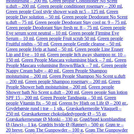
moisturising – 200 ml
,
Green people Conditioner No Scent
u.duft – 200 ml
,
Green people conditioner rosemary – 200 ml
,
Green people Cool style shower wash nr.5 – 125 ml
,
Green
people Day solution – 50 ml
,
Green people Deodorant No Scent
u.duft – 75 ml
,
Green people Deodorant Stay cool nr. 9 – 75 ml
,
Green people Deodorant Stay fresh nr. 8 – 75 ml
,
Green people
Eye serum scent neutral – 10 ml
,
Green people Firming Eye
Serum – 10 ml
,
Green people Fruit scrub 50 ml
,
Green people
Fruitful nights – 50 ml
,
Green people Gentle cleanse – 50 ml
,
Green people Help at hand – 50 ml
,
Green people Line Eraser
Lip and Eye – 10 ml
,
Green people ltch away shampoo nr. 10 –
150 ml
,
Green People Mascara volumising black – 7 ml.
,
Green
People Mascara volumising Brown/Black – 7 ml.
,
Green people
Nappy Cream baby – 40 ml.
,
Green People Shampoo
moisturising – 200 ml
,
Green People Shampoo No Scent u.duft
– 200 ml
,
Green people Shampoo rosemary – 200 ml
,
Green
People Shower bath moisturising – 200 ml
,
Green people
Shower bath No Scent u.duft – 200 ml
,
Green people Sun lotion
SPF 15 – 200 ml
,
Green People Tandpasta – 50 ml
,
Green
people Vitamin fix – 50 ml
,
Greens by High on Life Ø – 200 gr.
,
Grydebørste rund i træ – 1 stk.
,
Græskarkerneolie Vitaquell –
250 ml
,
Græskarkerner chokoladedyppede Ø – 55 gr
,
Græskarkernesmør Ø Monki – 330 gr
,
Grød/brød kornblanding
Ø (Jaws) – 1 kg
,
Grødris hvide Ø (Rømer) – 500 gr
,
Grøn te –
20 breve
,
Grøn The Gunpowder – 100 g
,
Grøn The Gunpowder