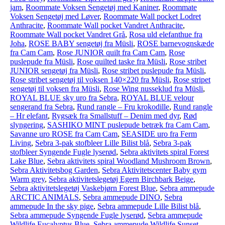
jam
,
Roommate Voksen Sengetøj med Kaniner
,
Roommate
Voksen Sengetøj med Løver
,
Roommate Wall pocket Lodret
Anthracite
,
Roommate Wall pocket Vandret Anthracite
,
Roommate Wall pocket Vandret Grå
,
Rosa uld elefanthue fra
Joha
,
ROSE BABY sengetøj fra Müsli
,
ROSE barnevognskæde
fra Cam Cam
,
Rose JUNIOR quilt fra Cam Cam
,
Rose
puslepude fra Müsli
,
Rose quilted taske fra Müsli
,
Rose stribet
JUNIOR sengetøj fra Müsli
,
Rose stribet puslepude fra Müsli
,
Rose stribet sengetøj til voksen 140×220 fra Müsli
,
Rose stripet
sengetøj til voksen fra Müsli
,
Rose Wing nusseklud fra Müsli
,
ROYAL BLUE sky uro fra Sebra
,
ROYAL BLUE velour
sengerand fra Sebra
,
Rund rangle – Fru krokodille
,
Rund rangle
– Hr elefant
,
Rygsæk fra Smallstuff – Denim med dyr
,
Rød
slyngering
,
SASHIKO MINT puslepude betræk fra Cam Cam
,
Savanne uro ROSE fra Cam Cam
,
SEASIDE uro fra Ferm
Living
,
Sebra 3-pak stofbleer Lille Bilist blå
,
Sebra 3-pak
stofbleer Syngende Fugle lyserød
,
Sebra aktivitets spiral Forest
Lake Blue
,
Sebra aktivitets spiral Woodland Mushroom Brown
,
Sebra Aktivitetsbog Garden
,
Sebra Aktivitetscenter Baby gym
Warm grey
,
Sebra aktivitetslegetøj Egern Birchbark Beige
,
Sebra aktivitetslegetøj Vaskebjørn Forest Blue
,
Sebra ammepude
ARCTIC ANIMALS
,
Sebra ammepude DINO
,
Sebra
ammepude In the sky pige
,
Sebra ammepude Lille Bilist blå
,
Sebra ammepude Syngende Fugle lyserød
,
Sebra ammepude
Wildlife Eucalyptus Blue
,
Sebra ammepude Wildlife Sunset