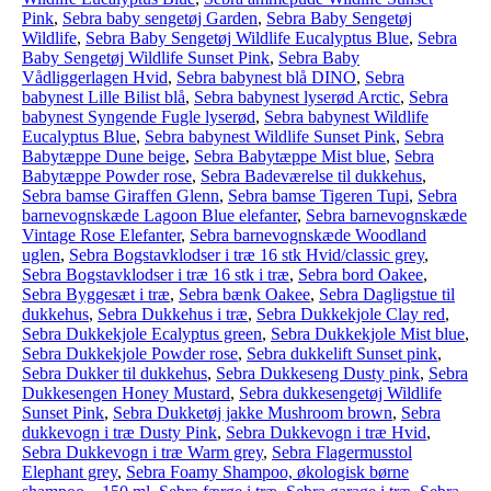
Pink
,
Sebra baby sengetøj Garden
,
Sebra Baby Sengetøj
Wildlife
,
Sebra Baby Sengetøj Wildlife Eucalyptus Blue
,
Sebra
Baby Sengetøj Wildlife Sunset Pink
,
Sebra Baby
Vådliggerlagen Hvid
,
Sebra babynest blå DINO
,
Sebra
babynest Lille Bilist blå
,
Sebra babynest lyserød Arctic
,
Sebra
babynest Syngende Fugle lyserød
,
Sebra babynest Wildlife
Eucalyptus Blue
,
Sebra babynest Wildlife Sunset Pink
,
Sebra
Babytæppe Dune beige
,
Sebra Babytæppe Mist blue
,
Sebra
Babytæppe Powder rose
,
Sebra Badeværelse til dukkehus
,
Sebra bamse Giraffen Glenn
,
Sebra bamse Tigeren Tupi
,
Sebra
barnevognskæde Lagoon Blue elefanter
,
Sebra barnevognskæde
Vintage Rose Elefanter
,
Sebra barnevognskæde Woodland
uglen
,
Sebra Bogstavklodser i træ 16 stk Hvid/classic grey
,
Sebra Bogstavklodser i træ 16 stk i træ
,
Sebra bord Oakee
,
Sebra Byggesæt i træ
,
Sebra bænk Oakee
,
Sebra Dagligstue til
dukkehus
,
Sebra Dukkehus i træ
,
Sebra Dukkekjole Clay red
,
Sebra Dukkekjole Ecalyptus green
,
Sebra Dukkekjole Mist blue
,
Sebra Dukkekjole Powder rose
,
Sebra dukkelift Sunset pink
,
Sebra Dukker til dukkehus
,
Sebra Dukkeseng Dusty pink
,
Sebra
Dukkesengen Honey Mustard
,
Sebra dukkesengetøj Wildlife
Sunset Pink
,
Sebra Dukketøj jakke Mushroom brown
,
Sebra
dukkevogn i træ Dusty Pink
,
Sebra Dukkevogn i træ Hvid
,
Sebra Dukkevogn i træ Warm grey
,
Sebra Flagermusstol
Elephant grey
,
Sebra Foamy Shampoo, økologisk børne