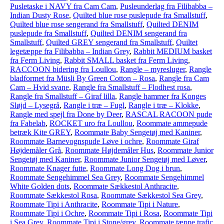
Pusletaske i NAVY fra Cam Cam
,
Pusleunderlag fra Filibabba –
Indian Dusty Rose
,
Quilted blue rose puslepude fra Smallstuff
,
Quilted blue rose sengerand fra Smallstuff
,
Quilted DENIM
puslepude fra Smallstuff
,
Quilted DENIM sengerand fra
Smallstuff
,
Quilted GREY sengerand fra Smallstuff
,
Quiltet
legetæppe fra Filibabba – Indian Grey
,
Rabbit MEDIUM basket
fra Ferm Living
,
Rabbit SMALL basket fra Ferm Living
,
RACCOON bidering fra Loullou
,
Rangle – myresluger
,
Rangle
bladformet fra Müsli By Green Cotton – Rosa
,
Rangle fra Cam
Cam – Hvid svane
,
Rangle fra Smallstuff – Flodhest rosa
,
Rangle fra Smallstuff – Giraf lilla
,
Rangle hammer fra Konges
Sløjd – Lysegrå
,
Rangle i træ – Fugl
,
Rangle i træ – Klokke
,
Rangle med spejl fra Done by Deer
,
RASCAL RACOON pude
fra Fabelab
,
ROCKET uro fra Loullou
,
Roommate ammepude
betræk Kite GREY
,
Roommate Baby Sengetøj med Kaniner
,
Roommate Barnevognspude Løve i ochre
,
Roommate Giraf
Højdemåler Grå
,
Roommate Højdemåler Hus
,
Roommate Junior
Sengetøj med Kaniner
,
Roommate Junior Sengetøj med Løver
,
Roommate Knager futte
,
Roommate Long Dog i brun
,
Roommate Sengehimmel Sea Grey
,
Roommate Sengehimmel
White Golden dots
,
Roommate Sækkestol Anthracite
,
Roommate Sækkestol Rosa
,
Roommate Sækkestol Sea Grey
,
Roommate Tipi i Anthracite
,
Roommate Tipi i Nature
,
Roommate Tipi i Ochre
,
Roommate Tipi i Rosa
,
Roommate Tipi
i Sea Grey
,
Roommate Tipi i Stone/grey
,
Roommate tæppe trafic