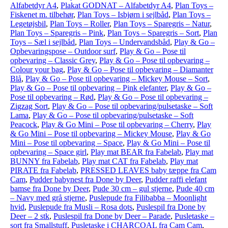
Alfabetdyr A4
,
Plakat GODNAT – Alfabetdyr A4
,
Plan Toys –
Fiskenet m. tilbehør
,
Plan Toys – Isbjørn i sejlbåd
,
Plan Toys –
Legetøjsbil
,
Plan Toys – Roller
,
Plan Toys – Sparegris – Natur
,
Plan Toys – Sparegris – Pink
,
Plan Toys – Sparegris – Sort
,
Plan
Toys – Sæl i sejlbåd
,
Plan Toys – Undervandsbåd
,
Play & Go –
Opbevaringspose – Outdoor surf
,
Play & Go – Pose til
opbevaring – Classic Grey
,
Play & Go – Pose til opbevaring –
Colour your bag
,
Play & Go – Pose til opbevaring – Diamanter
Blå
,
Play & Go – Pose til opbevaring – Mickey Mouse – Sort
,
Play & Go – Pose til opbevaring – Pink elefanter
,
Play & Go –
Pose til opbevaring – Rød
,
Play & Go – Pose til opbevaring –
Zigzag Sort
,
Play & Go – Pose til opbevaring/pulsetaske – Soft
Lama
,
Play & Go – Pose til opbevaring/pulsetaske – Soft
Peacock
,
Play & Go Mini – Pose til opbevaring – Cherry
,
Play
& Go Mini – Pose til opbevaring – Mickey Mouse
,
Play & Go
Mini – Pose til opbevaring – Space
,
Play & Go Mini – Pose til
opbevaring – Space girl
,
Play mat BEAR fra Fabelab
,
Play mat
BUNNY fra Fabelab
,
Play mat CAT fra Fabelab
,
Play mat
PIRATE fra Fabelab
,
PRESSED LEAVES baby tæppe fra Cam
Cam
,
Pudder babynest fra Done by Deer
,
Pudder raffi elefant
bamse fra Done by Deer
,
Pude 30 cm – gul stjerne
,
Pude 40 cm
– Navy med grå stjerne
,
Puslepude fra Filibabba – Moonlight
hvid
,
Puslepude fra Musli – Rosa dots
,
Puslespil fra Done by
Deer – 2 stk
,
Puslespil fra Done by Deer – Parade
,
Pusletaske –
sort fra Smallstuff
,
Pusletaske i CHARCOAL fra Cam Cam
,