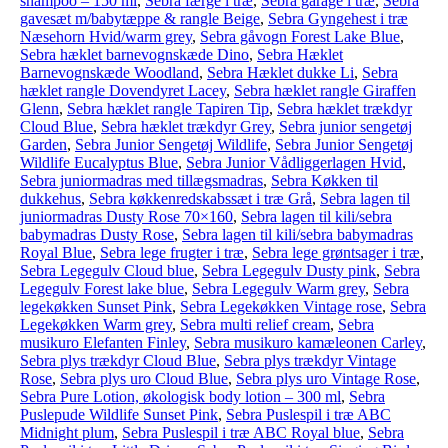
shampoo – 150 ml
,
Sebra færge i træ
,
Sebra garage i træ
,
Sebra
gavesæt m/babytæppe & rangle Beige
,
Sebra Gyngehest i træ
Næsehorn Hvid/warm grey
,
Sebra gåvogn Forest Lake Blue
,
Sebra hæklet barnevognskæde Dino
,
Sebra Hæklet
Barnevognskæde Woodland
,
Sebra Hæklet dukke Li
,
Sebra
hæklet rangle Dovendyret Lacey
,
Sebra hæklet rangle Giraffen
Glenn
,
Sebra hæklet rangle Tapiren Tip
,
Sebra hæklet trækdyr
Cloud Blue
,
Sebra hæklet trækdyr Grey
,
Sebra junior sengetøj
Garden
,
Sebra Junior Sengetøj Wildlife
,
Sebra Junior Sengetøj
Wildlife Eucalyptus Blue
,
Sebra Junior Vådliggerlagen Hvid
,
Sebra juniormadras med tillægsmadras
,
Sebra Køkken til
dukkehus
,
Sebra køkkenredskabssæt i træ Grå
,
Sebra lagen til
juniormadras Dusty Rose 70×160
,
Sebra lagen til kili/sebra
babymadras Dusty Rose
,
Sebra lagen til kili/sebra babymadras
Royal Blue
,
Sebra lege frugter i træ
,
Sebra lege grøntsager i træ
,
Sebra Legegulv Cloud blue
,
Sebra Legegulv Dusty pink
,
Sebra
Legegulv Forest lake blue
,
Sebra Legegulv Warm grey
,
Sebra
legekøkken Sunset Pink
,
Sebra Legekøkken Vintage rose
,
Sebra
Legekøkken Warm grey
,
Sebra multi relief cream
,
Sebra
musikuro Elefanten Finley
,
Sebra musikuro kamæleonen Carley
,
Sebra plys trækdyr Cloud Blue
,
Sebra plys trækdyr Vintage
Rose
,
Sebra plys uro Cloud Blue
,
Sebra plys uro Vintage Rose
,
Sebra Pure Lotion, økologisk body lotion – 300 ml
,
Sebra
Puslepude Wildlife Sunset Pink
,
Sebra Puslespil i træ ABC
Midnight plum
,
Sebra Puslespil i træ ABC Royal blue
,
Sebra