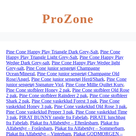
ProZone
Pine Cone Happy Play Triangle Dark Grey-Salt
,
Pine Cone
Happy Play Triangle Light Grey-Salt
,
Pine Cone Happy Play
Wedge Dark Grey-salt
,
Pine Cone Happy Play Wedge light
Grey-salt
,
Pine Cone junior sengetøj Champagne
Ocean/Mineral
,
Pine Cone junior sengetøj Champagne Old
Rose/Angel
,
Pine Cone junior sengetøj Herd/Shark
,
Pine Cone
junior sengetøj Signature Viol
,
Pine Cone Millie Quiltet Kurv
,
Pine Cone stofbleer Honey 2 pak
,
Pine Cone stofbleer Old Rose
2 pak
,
Pine Cone stofbleer Raindeer 2 pak
,
Pine Cone stofbleer
Shark 2 pak
,
Pine Cone vaskeklud Forest 3 pak
,
Pine Cone
vaskeklud Honey 3 pak
,
Pine Cone vaskeklud Old Rose 3 pak
,
Pine Cone vaskeklud Pepper 3 pak
,
Pine Cone vaskeklud Time
3 pak
,
PIRAT BUNNY rangle fra Fabelab
,
PIRATE lunchbag
fra Fabelab
,
Plakat fra Alfabetdyr – Efterårsbarn
,
Plakat fra
Alfabetdyr – Forårsbarn
,
Plakat fra Alfabetdyr – Sommerbarn
,
Plakat fra Alfabetdyr – Vinterbarn
,
Plakat GODMORGEN –