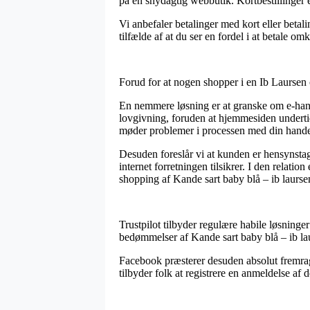
på en snydagtig webbutik. Kortbestillinger 
Vi anbefaler betalinger med kort eller beta
tilfælde af at du ser en fordel i at betale o
Forud for at nogen shopper i en Ib Laursen 
En nemmere løsning er at granske om e-handl
lovgivning, foruden at hjemmesiden undertide
møder problemer i processen med din hande
Desuden foreslår vi at kunden er hensynstage
internet forretningen tilsikrer. I den relatio
shopping af Kande sart baby blå – ib laursen
Trustpilot tilbyder regulære habile løsninge
bedømmelser af Kande sart baby blå – ib lau
Facebook præsterer desuden absolut fremrag
tilbyder folk at registrere en anmeldelse af 