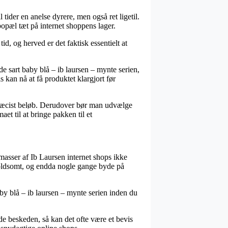
 tider en anelse dyrere, men også ret ligetil.
bopæl tæt på internet shoppens lager.
id, og herved er det faktisk essentielt at
 sart baby blå – ib laursen – mynte serien,
 kan nå at få produktet klargjort før
 præcist beløb. Derudover bør man udvælge
et til at bringe pakken til et
 masser af Ib Laursen internet shops ikke
 voldsomt, og endda nogle gange byde på
aby blå – ib laursen – mynte serien inden du
e beskeden, så kan det ofte være et bevis