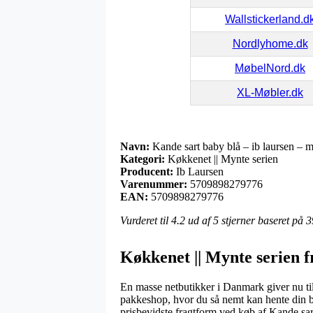
Wallstickerland.d
Nordlyhome.dk
MøbelNord.dk
XL-Møbler.dk
Navn:
Kande sart baby blå – ib laursen – m
Kategori:
Køkkenet || Mynte serien
Producent:
Ib Laursen
Varenummer:
5709898279776
EAN:
5709898279776
Vurderet til
4.2
ud af 5 stjerner baseret på
3
Køkkenet || Mynte serien f
En masse netbutikker i Danmark giver nu til 
pakkeshop, hvor du så nemt kan hente din be
prisbevidste fragtform ved køb af Kande sar