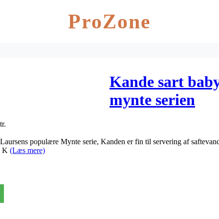
ProZone
Kande sart baby 
mynte serien
r.
b Laursens populære Mynte serie, Kanden er fin til servering af safteva
r. K
(Læs mere)