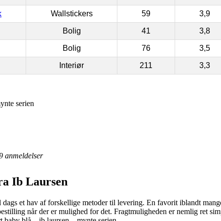
k
Wallstickers
59
3,9
Bolig
41
3,8
Bolig
76
3,5
Interiør
211
3,3
ynte serien
9
anmeldelser
ra Ib Laursen
dags et hav af forskellige metoder til levering. En favorit iblandt mange
stilling når der er mulighed for det. Fragtmuligheden er nemlig ret si
t baby blå – ib laursen – mynte serien.