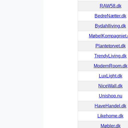
RAW58.dk
BedreNætter.dk
Bydahlliving.dk
MøbelKompagniet.
Plantetorvet.dk
TrendyLiving.dk
ModernRoom.dk
LuxLight.dk
NiceWall.dk
Unishop.nu
HaveHandel.dk
Likehome.dk
Møbler.dk