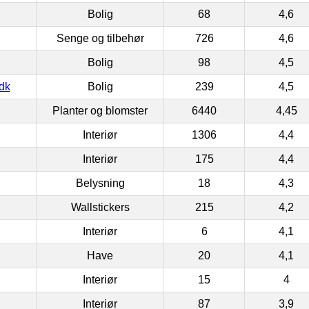
Bolig
68
4,6
Senge og tilbehør
726
4,6
Bolig
98
4,5
dk
Bolig
239
4,5
Planter og blomster
6440
4,45
Interiør
1306
4,4
Interiør
175
4,4
Belysning
18
4,3
Wallstickers
215
4,2
Interiør
6
4,1
Have
20
4,1
Interiør
15
4
Interiør
87
3,9