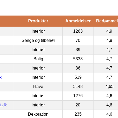
Produkter
Anmeldelser
Bedømmel
Interiør
1263
4,9
Senge og tilbehør
70
4,8
Interiør
39
4,7
Bolig
5338
4,7
Interiør
36
4,7
k
Interiør
519
4,7
Have
5148
4,65
Interiør
1276
4,6
t.dk
Interiør
20
4,6
Dekoration
235
4,6