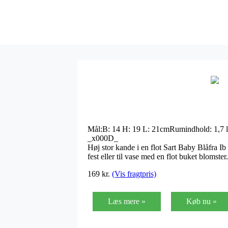
Mål:B: 14 H: 19 L: 21cmRumindhold: 1,7 lt
_x000D_
Høj stor kande i en flot Sart Baby Blåfra I
fest eller til vase med en flot buket blomste
169
kr.
(Vis fragtpris)
Læs mere »
Køb nu »