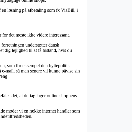
 snydagtige online shops.
en løsning på afbetaling som fx ViaBill, i
for det meste ikke videre interessant.
 forretningen understøtter dansk
dig lejlighed til at få bistand, hvis du
ren, som for eksempel den byttepolitik
 på e-mail, så man senere vil kunne påvise sin
reng.
fales det, at du iagttager online shoppens
nde møder vi en række internet handler som
undetilfredsheden.