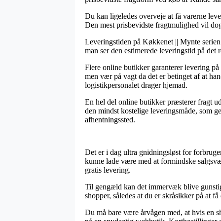
Du kan ligeledes overveje at få varerne lever
Den mest prisbevidste fragtmulighed vil dog 
Leveringstiden på Køkkenet || Mynte serien er
man ser den estimerede leveringstid på det 
Flere online butikker garanterer levering 
men vær på vagt da det er betinget af at han
logistikpersonalet drager hjemad.
En hel del online butikker præsterer fragt 
den mindst kostelige leveringsmåde, som gern
afhentningssted.
Det er i dag ultra gnidningsløst for forbrug
kunne lade være med at formindske salgsværd
gratis levering.
Til gengæld kan det immervæk blive gunstigt 
shopper, således at du er skråsikker på at få 
Du må bare være årvågen med, at hvis en sh