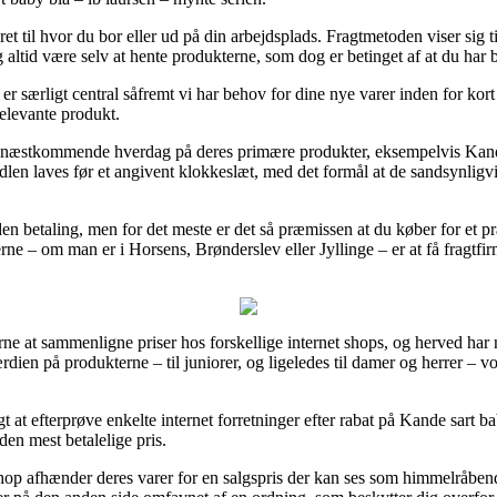
et til hvor du bor eller ud på din arbejdsplads. Fragtmetoden viser sig til
altid være selv at hente produkterne, som dog er betinget af at du har 
 særligt central såfremt vi har behov for dine nye varer inden for kort t
relevante produkt.
på næstkommende hverdag på deres primære produkter, eksempelvis Kande
dlen laves før et angivent klokkeslæt, med det formål at de sandsynligvis
uden betaling, men for det meste er det så præmissen at du køber for et
e – om man er i Horsens, Brønderslev eller Jyllinge – er at få fragtfirma
erne at sammenligne priser hos forskellige internet shops, og herved har
ien på produkterne – til juniorer, og ligeledes til damer og herrer –
at efterprøve enkelte internet forretninger efter rabat på Kande sart b
den mest betalelige pris.
op afhænder deres varer for en salgspris der kan ses som himmelråbend