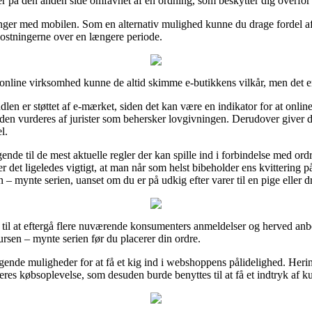
er på den anden side omfavnet af en ordning, som beskytter dig overfor
linger med mobilen. Som en alternativ mulighed kunne du drage fordel af 
mkostningerne over en længere periode.
online virksomhed kunne de altid skimme e-butikkens vilkår, men det er 
en er støttet af e-mærket, siden det kan være en indikator for at online
n vurderes af jurister som behersker lovgivningen. Derudover giver det 
l.
nde til de mest aktuelle regler der kan spille ind i forbindelse med ord
n er det ligeledes vigtigt, at man når som helst bibeholder ens kvittering
 – mynte serien, uanset om du er på udkig efter varer til en pige eller d
r til at eftergå flere nuværende konsumenters anmeldelser og herved anbe
rsen – mynte serien før du placerer din ordre.
ende muligheder for at få et kig ind i webshoppens pålidelighed. Heri
deres købsoplevelse, som desuden burde benyttes til at få et indtryk af k