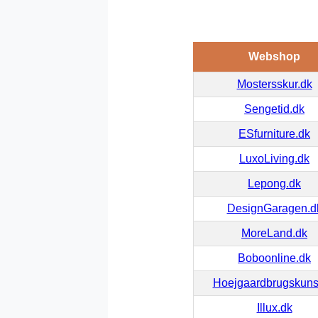
Webshop
Mostersskur.dk
Sengetid.dk
ESfurniture.dk
LuxoLiving.dk
Lepong.dk
DesignGaragen.d
MoreLand.dk
Boboonline.dk
Hoejgaardbrugskuns
Illux.dk