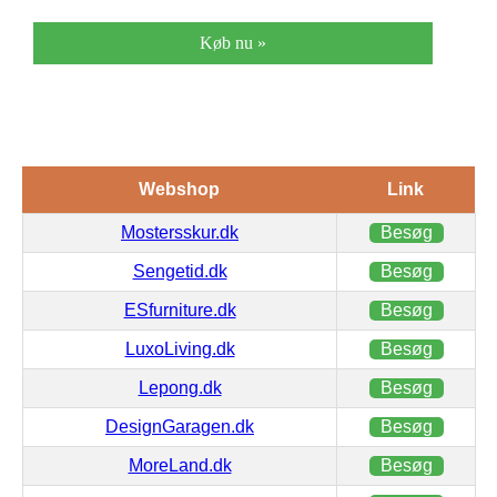
Køb nu »
Webshop
Link
Mostersskur.dk
Besøg
Sengetid.dk
Besøg
ESfurniture.dk
Besøg
LuxoLiving.dk
Besøg
Lepong.dk
Besøg
DesignGaragen.dk
Besøg
MoreLand.dk
Besøg