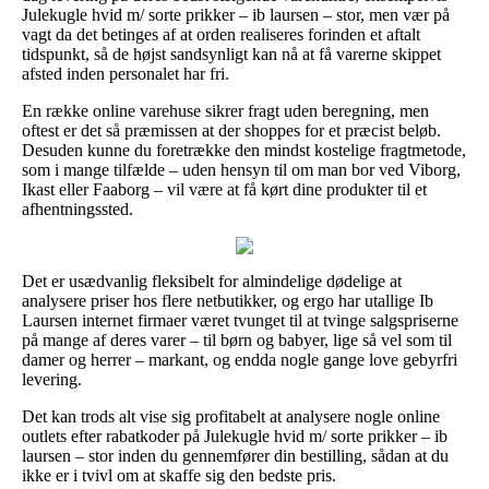
Julekugle hvid m/ sorte prikker – ib laursen – stor, men vær på
vagt da det betinges af at orden realiseres forinden et aftalt
tidspunkt, så de højst sandsynligt kan nå at få varerne skippet
afsted inden personalet har fri.
En række online varehuse sikrer fragt uden beregning, men
oftest er det så præmissen at der shoppes for et præcist beløb.
Desuden kunne du foretrække den mindst kostelige fragtmetode,
som i mange tilfælde – uden hensyn til om man bor ved Viborg,
Ikast eller Faaborg – vil være at få kørt dine produkter til et
afhentningssted.
Det er usædvanlig fleksibelt for almindelige dødelige at
analysere priser hos flere netbutikker, og ergo har utallige Ib
Laursen internet firmaer været tvunget til at tvinge salgspriserne
på mange af deres varer – til børn og babyer, lige så vel som til
damer og herrer – markant, og endda nogle gange love gebyrfri
levering.
Det kan trods alt vise sig profitabelt at analysere nogle online
outlets efter rabatkoder på Julekugle hvid m/ sorte prikker – ib
laursen – stor inden du gennemfører din bestilling, sådan at du
ikke er i tvivl om at skaffe sig den bedste pris.