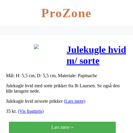
ProZone
Julekugle hvid
m/ sorte
prikker – ib
Mål: H: 5,5 cm, D: 5,5 cm, Materiale: Papmache
laursen – stor
Julekugle hvid med sorte prikker fra Ib Laursen. Se også den
lille længere nede.
Julekugle hvid m/sorte prikker
(Læs mere)
35
kr.
(Vis fragtpris)
Læs mere »