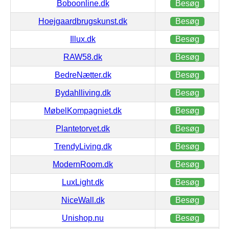
Boboonline.dk
Besøg
Hoejgaardbrugskunst.dk
Besøg
Illux.dk
Besøg
RAW58.dk
Besøg
BedreNætter.dk
Besøg
Bydahlliving.dk
Besøg
MøbelKompagniet.dk
Besøg
Plantetorvet.dk
Besøg
TrendyLiving.dk
Besøg
ModernRoom.dk
Besøg
LuxLight.dk
Besøg
NiceWall.dk
Besøg
Unishop.nu
Besøg