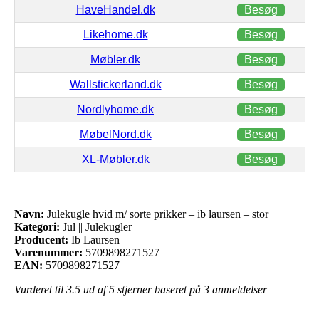
HaveHandel.dk
Besøg
Likehome.dk
Besøg
Møbler.dk
Besøg
Wallstickerland.dk
Besøg
Nordlyhome.dk
Besøg
MøbelNord.dk
Besøg
XL-Møbler.dk
Besøg
Navn:
Julekugle hvid m/ sorte prikker – ib laursen – stor
Kategori:
Jul || Julekugler
Producent:
Ib Laursen
Varenummer:
5709898271527
EAN:
5709898271527
Vurderet til
3.5
ud af 5 stjerner baseret på
3
anmeldelser