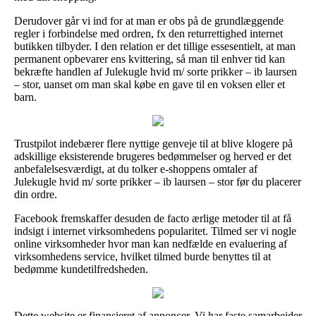
Derudover går vi ind for at man er obs på de grundlæggende
regler i forbindelse med ordren, fx den returrettighed internet
butikken tilbyder. I den relation er det tillige essesentielt, at man
permanent opbevarer ens kvittering, så man til enhver tid kan
bekræfte handlen af Julekugle hvid m/ sorte prikker – ib laursen
– stor, uanset om man skal købe en gave til en voksen eller et
barn.
Trustpilot indebærer flere nyttige genveje til at blive klogere på
adskillige eksisterende brugeres bedømmelser og herved er det
anbefalelsesværdigt, at du tolker e-shoppens omtaler af
Julekugle hvid m/ sorte prikker – ib laursen – stor før du placerer
din ordre.
Facebook fremskaffer desuden de facto ærlige metoder til at få
indsigt i internet virksomhedens popularitet. Tilmed ser vi nogle
online virksomheder hvor man kan nedfælde en evaluering af
virksomhedens service, hvilket tilmed burde benyttes til at
bedømme kundetilfredsheden.
Dette website er finansieret af annoncer. Vi har faste samarbejder