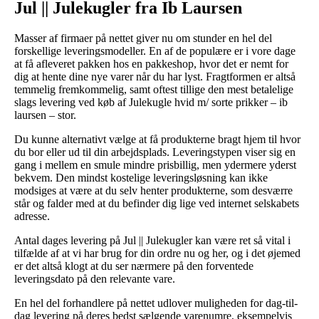
Jul || Julekugler fra Ib Laursen
Masser af firmaer på nettet giver nu om stunder en hel del
forskellige leveringsmodeller. En af de populære er i vore dage
at få afleveret pakken hos en pakkeshop, hvor det er nemt for
dig at hente dine nye varer når du har lyst. Fragtformen er altså
temmelig fremkommelig, samt oftest tillige den mest betalelige
slags levering ved køb af Julekugle hvid m/ sorte prikker – ib
laursen – stor.
Du kunne alternativt vælge at få produkterne bragt hjem til hvor
du bor eller ud til din arbejdsplads. Leveringstypen viser sig en
gang i mellem en smule mindre prisbillig, men ydermere yderst
bekvem. Den mindst kostelige leveringsløsning kan ikke
modsiges at være at du selv henter produkterne, som desværre
står og falder med at du befinder dig lige ved internet selskabets
adresse.
Antal dages levering på Jul || Julekugler kan være ret så vital i
tilfælde af at vi har brug for din ordre nu og her, og i det øjemed
er det altså klogt at du ser nærmere på den forventede
leveringsdato på den relevante vare.
En hel del forhandlere på nettet udlover muligheden for dag-til-
dag levering på deres bedst sælgende varenumre, eksempelvis