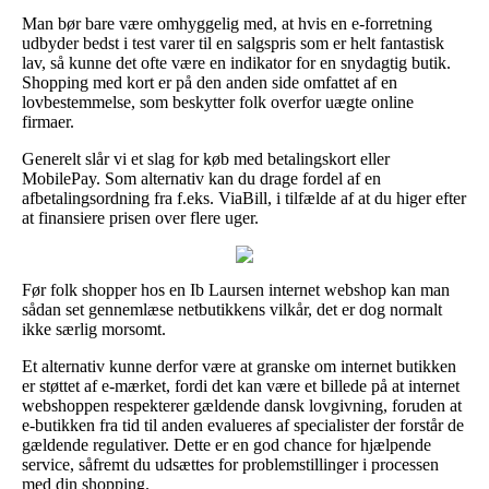
Man bør bare være omhyggelig med, at hvis en e-forretning
udbyder bedst i test varer til en salgspris som er helt fantastisk
lav, så kunne det ofte være en indikator for en snydagtig butik.
Shopping med kort er på den anden side omfattet af en
lovbestemmelse, som beskytter folk overfor uægte online
firmaer.
Generelt slår vi et slag for køb med betalingskort eller
MobilePay. Som alternativ kan du drage fordel af en
afbetalingsordning fra f.eks. ViaBill, i tilfælde af at du higer efter
at finansiere prisen over flere uger.
Før folk shopper hos en Ib Laursen internet webshop kan man
sådan set gennemlæse netbutikkens vilkår, det er dog normalt
ikke særlig morsomt.
Et alternativ kunne derfor være at granske om internet butikken
er støttet af e-mærket, fordi det kan være et billede på at internet
webshoppen respekterer gældende dansk lovgivning, foruden at
e-butikken fra tid til anden evalueres af specialister der forstår de
gældende regulativer. Dette er en god chance for hjælpende
service, såfremt du udsættes for problemstillinger i processen
med din shopping.