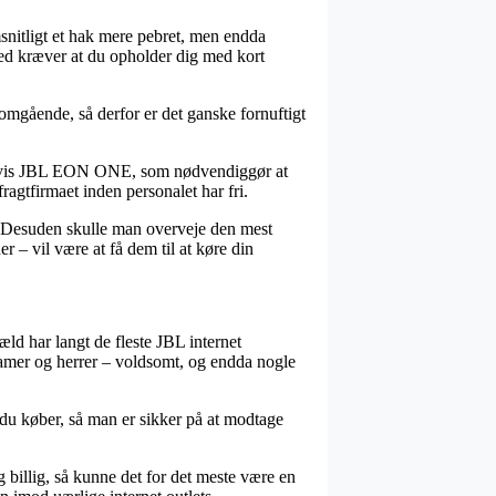
snitligt et hak mere pebret, men endda
hed kræver at du opholder dig med kort
omgående, så derfor er det ganske fornuftigt
pelvis JBL EON ONE, som nødvendiggør at
ragtfirmaet inden personalet har fri.
b. Desuden skulle man overveje den mest
– vil være at få dem til at køre din
æld har langt de fleste JBL internet
 damer og herrer – voldsomt, og endda nogle
 du køber, så man er sikker på at modtage
g billig, så kunne det for det meste være en