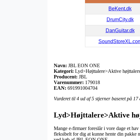
BeKent.dk
DrumCity.dk
DanGuitar.dk
SoundStoreXL.co
Navn:
JBL EON ONE
Kategori:
Lyd>Højttalere>Aktive højttaler
Producent:
JBL
Varenummer:
179018
EAN:
691991004704
Vurderet til
4
ud af 5 stjerner baseret på
17
Lyd>Højttalere>Aktive høj
Mange e-firmaer foreslår i vore dage et hav 
fleksibelt for dig at kunne hente din pakke
ved køb af JBL EON ONE.