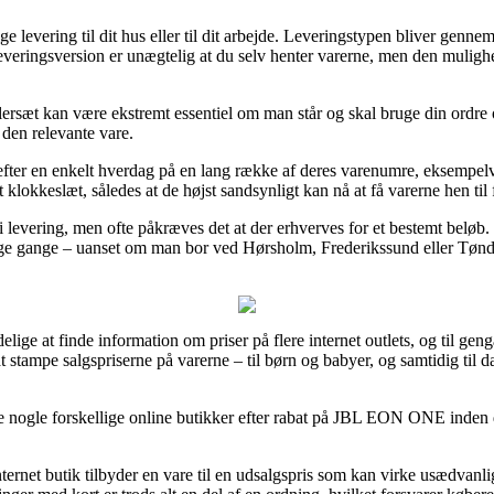
evering til dit hus eller til dit arbejde. Leveringstypen bliver gennem
leveringsversion er unægtelig at du selv henter varerne, men den mulig
ersæt kan være ekstremt essentiel om man står og skal bruge din ordre 
 den relevante vare.
 efter en enkelt hverdag på en lang række af deres varenumre, eksem
klokkeslæt, således at de højst sandsynligt kan nå at få varerne hen til f
i levering, men ofte påkræves det at der erhverves for et bestemt belø
ge gange – uanset om man bor ved Hørsholm, Frederikssund eller Tønder 
ige at finde information om priser på flere internet outlets, og til geng
t stampe salgspriserne på varerne – til børn og babyer, og samtidig til
ige nogle forskellige online butikker efter rabat på JBL EON ONE inden
nternet butik tilbyder en vare til en udsalgspris som kan virke usædvanli