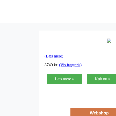
(Læs mere)
8749
kr.
(Vis fragtpris)
Læs mere »
Køb nu »
Webshop