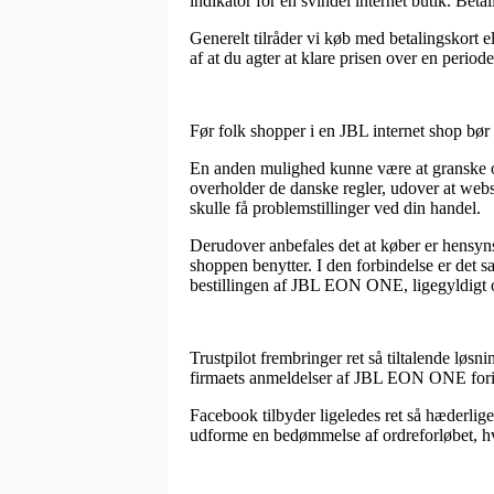
indikator for en svindel internet butik. Beta
Generelt tilråder vi køb med betalingskort e
af at du agter at klare prisen over en periode
Før folk shopper i en JBL internet shop bør 
En anden mulighed kunne være at granske o
overholder de danske regler, udover at websh
skulle få problemstillinger ved din handel.
Derudover anbefales det at køber er hensyns
shoppen benytter. I den forbindelse er det 
bestillingen af JBL EON ONE, ligegyldigt om
Trustpilot frembringer ret så tiltalende løsn
firmaets anmeldelser af JBL EON ONE fori
Facebook tilbyder ligeledes ret så hæderlige
udforme en bedømmelse af ordreforløbet, hvi