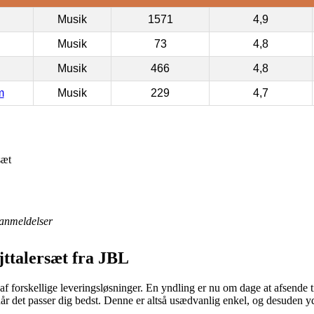
Musik
1571
4,9
Musik
73
4,8
Musik
466
4,8
m
Musik
229
4,7
sæt
anmeldelser
ttalersæt fra JBL
af forskellige leveringsløsninger. En yndling er nu om dage at afsende t
 når det passer dig bedst. Denne er altså usædvanlig enkel, og desuden