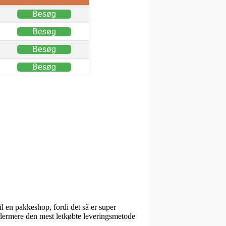
Besøg
Besøg
Besøg
Besøg
il en pakkeshop, fordi det så er super
 ydermere den mest letkøbte leveringsmetode