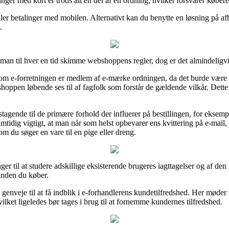
linger med kort er trods alt en del af en ordning, hvilket forsvarer køber
ller betalinger med mobilen. Alternativt kan du benytte en løsning på af
.
man til hver en tid skimme webshoppens regler, dog er det almindeligvis
m e-forretningen er medlem af e-mærke ordningen, da det burde være e
oppen løbende ses til af fagfolk som forstår de gældende vilkår. Dette e
tagende til de primære forhold der influerer på bestillingen, for eksem
samtidig vigtigt, at man når som helst opbevarer ens kvittering på e-ma
 du søger en vare til en pige eller dreng.
inger til at studere adskillige eksisterende brugeres iagttagelser og af de
nden du køber.
 genveje til at få indblik i e-forhandlerens kundetilfredshed. Her møder
lket ligeledes bør tages i brug til at fornemme kundernes tilfredshed.