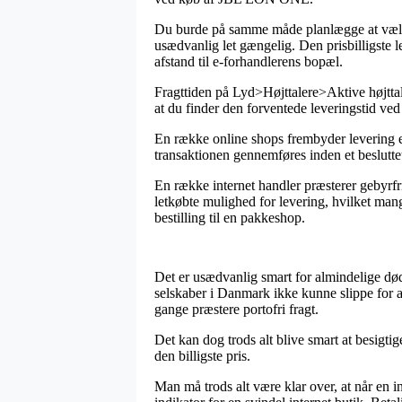
Du burde på samme måde planlægge at vælge l
usædvanlig let gængelig. Den prisbilligste 
afstand til e-forhandlerens bopæl.
Fragttiden på Lyd>Højttalere>Aktive højttal
at du finder den forventede leveringstid ved
En række online shops frembyder levering
transaktionen gennemføres inden et besluttet 
En række internet handler præsterer gebyrfr
letkøbte mulighed for levering, hvilket man
bestilling til en pakkeshop.
Det er usædvanlig smart for almindelige dødel
selskaber i Danmark ikke kunne slippe for a
gange præstere portofri fragt.
Det kan dog trods alt blive smart at besigt
den billigste pris.
Man må trods alt være klar over, at når en i