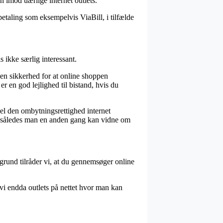
en imod uærlige internet outlets.
betaling som eksempelvis ViaBill, i tilfælde
 ikke særlig interessant.
n sikkerhed for at online shoppen
r en god lejlighed til bistand, hvis du
pel den ombytningsrettighed internet
il, således man en anden gang kan vidne om
n grund tilråder vi, at du gennemsøger online
 vi endda outlets på nettet hvor man kan