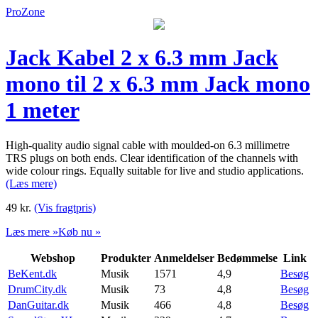
ProZone
Jack Kabel 2 x 6.3 mm Jack
mono til 2 x 6.3 mm Jack mono
1 meter
High-quality audio signal cable with moulded-on 6.3 millimetre
TRS plugs on both ends. Clear identification of the channels with
wide colour rings. Equally suitable for live and studio applications.
(Læs mere)
49
kr.
(Vis fragtpris)
Læs mere »
Køb nu »
Webshop
Produkter
Anmeldelser
Bedømmelse
Link
BeKent.dk
Musik
1571
4,9
Besøg
DrumCity.dk
Musik
73
4,8
Besøg
DanGuitar.dk
Musik
466
4,8
Besøg