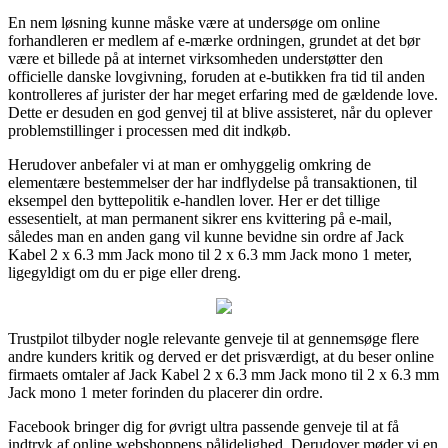
En nem løsning kunne måske være at undersøge om online
forhandleren er medlem af e-mærke ordningen, grundet at det bør
være et billede på at internet virksomheden understøtter den
officielle danske lovgivning, foruden at e-butikken fra tid til anden
kontrolleres af jurister der har meget erfaring med de gældende love.
Dette er desuden en god genvej til at blive assisteret, når du oplever
problemstillinger i processen med dit indkøb.
Herudover anbefaler vi at man er omhyggelig omkring de
elementære bestemmelser der har indflydelse på transaktionen, til
eksempel den byttepolitik e-handlen lover. Her er det tillige
essesentielt, at man permanent sikrer ens kvittering på e-mail,
således man en anden gang vil kunne bevidne sin ordre af Jack
Kabel 2 x 6.3 mm Jack mono til 2 x 6.3 mm Jack mono 1 meter,
ligegyldigt om du er pige eller dreng.
Trustpilot tilbyder nogle relevante genveje til at gennemsøge flere
andre kunders kritik og derved er det prisværdigt, at du beser online
firmaets omtaler af Jack Kabel 2 x 6.3 mm Jack mono til 2 x 6.3 mm
Jack mono 1 meter forinden du placerer din ordre.
Facebook bringer dig for øvrigt ultra passende genveje til at få
indtryk af online webshoppens pålidelighed. Derudover møder vi en