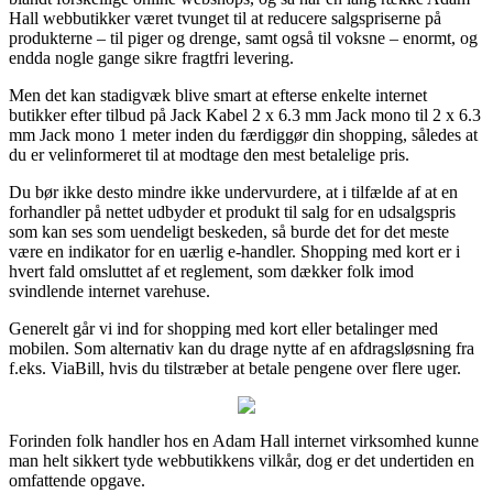
Hall webbutikker været tvunget til at reducere salgspriserne på
produkterne – til piger og drenge, samt også til voksne – enormt, og
endda nogle gange sikre fragtfri levering.
Men det kan stadigvæk blive smart at efterse enkelte internet
butikker efter tilbud på Jack Kabel 2 x 6.3 mm Jack mono til 2 x 6.3
mm Jack mono 1 meter inden du færdiggør din shopping, således at
du er velinformeret til at modtage den mest betalelige pris.
Du bør ikke desto mindre ikke undervurdere, at i tilfælde af at en
forhandler på nettet udbyder et produkt til salg for en udsalgspris
som kan ses som uendeligt beskeden, så burde det for det meste
være en indikator for en uærlig e-handler. Shopping med kort er i
hvert fald omsluttet af et reglement, som dækker folk imod
svindlende internet varehuse.
Generelt går vi ind for shopping med kort eller betalinger med
mobilen. Som alternativ kan du drage nytte af en afdragsløsning fra
f.eks. ViaBill, hvis du tilstræber at betale pengene over flere uger.
Forinden folk handler hos en Adam Hall internet virksomhed kunne
man helt sikkert tyde webbutikkens vilkår, dog er det undertiden en
omfattende opgave.