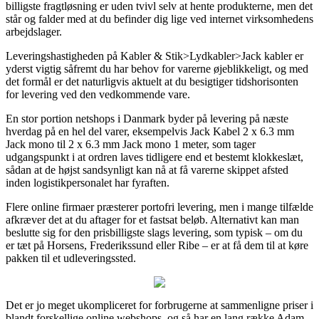
billigste fragtløsning er uden tvivl selv at hente produkterne, men det
står og falder med at du befinder dig lige ved internet virksomhedens
arbejdslager.
Leveringshastigheden på Kabler & Stik>Lydkabler>Jack kabler er
yderst vigtig såfremt du har behov for varerne øjeblikkeligt, og med
det formål er det naturligvis aktuelt at du besigtiger tidshorisonten
for levering ved den vedkommende vare.
En stor portion netshops i Danmark byder på levering på næste
hverdag på en hel del varer, eksempelvis Jack Kabel 2 x 6.3 mm
Jack mono til 2 x 6.3 mm Jack mono 1 meter, som tager
udgangspunkt i at ordren laves tidligere end et bestemt klokkeslæt,
sådan at de højst sandsynligt kan nå at få varerne skippet afsted
inden logistikpersonalet har fyraften.
Flere online firmaer præsterer portofri levering, men i mange tilfælde
afkræver det at du aftager for et fastsat beløb. Alternativt kan man
beslutte sig for den prisbilligste slags levering, som typisk – om du
er tæt på Horsens, Frederikssund eller Ribe – er at få dem til at køre
pakken til et udleveringssted.
Det er jo meget ukompliceret for forbrugerne at sammenligne priser i
blandt forskellige online webshops, og så har en lang række Adam