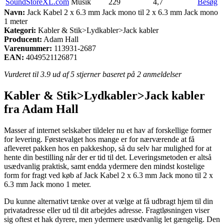
SoundStoreXL.com
Musik
229
4,7
Besøg
Navn:
Jack Kabel 2 x 6.3 mm Jack mono til 2 x 6.3 mm Jack mono
1 meter
Kategori:
Kabler & Stik>Lydkabler>Jack kabler
Producent:
Adam Hall
Varenummer:
113931-2687
EAN:
4049521126871
Vurderet til
3.9
ud af 5 stjerner baseret på
2
anmeldelser
Kabler & Stik>Lydkabler>Jack kabler
fra Adam Hall
Masser af internet selskaber tildeler nu et hav af forskellige former
for levering. Førstevalget hos mange er for nærværende at få
afleveret pakken hos en pakkeshop, så du selv har mulighed for at
hente din bestilling når der er tid til det. Leveringsmetoden er altså
usædvanlig praktisk, samt endda ydermere den mindst kostelige
form for fragt ved køb af Jack Kabel 2 x 6.3 mm Jack mono til 2 x
6.3 mm Jack mono 1 meter.
Du kunne alternativt tænke over at vælge at få udbragt hjem til din
privatadresse eller ud til dit arbejdes adresse. Fragtløsningen viser
sig oftest et hak dyrere, men ydermere usædvanlig let gængelig. Den