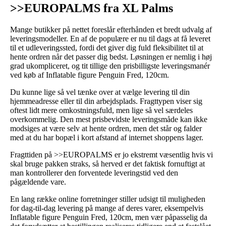
>>EUROPALMS fra XL Palms
Mange butikker på nettet foreslår efterhånden et bredt udvalg af
leveringsmodeller. En af de populære er nu til dags at få leveret
til et udleveringssted, fordi det giver dig fuld fleksibilitet til at
hente ordren når det passer dig bedst. Løsningen er nemlig i høj
grad ukompliceret, og tit tillige den prisbilligste leveringsmanér
ved køb af Inflatable figure Penguin Fred, 120cm.
Du kunne lige så vel tænke over at vælge levering til din
hjemmeadresse eller til din arbejdsplads. Fragttypen viser sig
oftest lidt mere omkostningsfuld, men lige så vel særdeles
overkommelig. Den mest prisbevidste leveringsmåde kan ikke
modsiges at være selv at hente ordren, men det står og falder
med at du har bopæl i kort afstand af internet shoppens lager.
Fragttiden på >>EUROPALMS er jo ekstremt væsentlig hvis vi
skal bruge pakken straks, så herved er det faktisk fornuftigt at
man kontrollerer den forventede leveringstid ved den
pågældende vare.
En lang række online forretninger stiller udsigt til muligheden
for dag-til-dag levering på mange af deres varer, eksempelvis
Inflatable figure Penguin Fred, 120cm, men vær påpasselig da