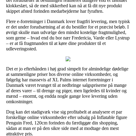
det forudsætter at bestillingen realiseres tidligere end et fastslået
klokkeslæt, så de med sikkerhed kan nå at få dit nye produkt
skippet afsted forinden medarbejderne har fyraften.
Flere e-forretninger i Danmark lover fragtfri levering, men typisk
er det under forudsætning af at du bestiller for et præcist beløb. I
øvrigt skulle man udvælge den mindst kostelige fragtmulighed,
som gerne – hvad end du bor nær Fredericia, Varde eller Lystrup
– er at få fragtmanden til at køre dine produkter til et
udleveringssted.
Det er jo efterhånden i høj grad simpelt for almindelige dødelige
at sammenligne priser hos diverse online virksomheder, og
følgelig har massevis af XL Palms internet forretninger i
Danmark været tvunget til at nedbringe salgspriserne på mange
af deres varer – til drenge og piger, men ligeledes til kvinder og
mænd – enormt, og endda nogle gange love levering uden
omkostninger.
Dog kan det stadigvæk vise sig profitabelt at analysere et par
forskellige online virksomheder efter udsalg på Inflatable figure
Penguin Fred, 120cm forinden du færdiggør din shopping,
sådan at man er på den sikre side med at modtage den mest
attraktive pris.