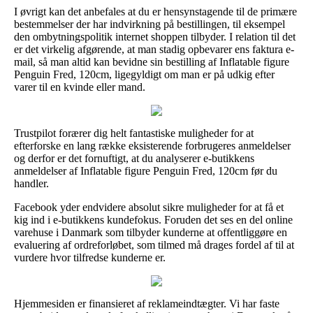
I øvrigt kan det anbefales at du er hensynstagende til de primære
bestemmelser der har indvirkning på bestillingen, til eksempel
den ombytningspolitik internet shoppen tilbyder. I relation til det
er det virkelig afgørende, at man stadig opbevarer ens faktura e-
mail, så man altid kan bevidne sin bestilling af Inflatable figure
Penguin Fred, 120cm, ligegyldigt om man er på udkig efter
varer til en kvinde eller mand.
Trustpilot forærer dig helt fantastiske muligheder for at
efterforske en lang række eksisterende forbrugeres anmeldelser
og derfor er det fornuftigt, at du analyserer e-butikkens
anmeldelser af Inflatable figure Penguin Fred, 120cm før du
handler.
Facebook yder endvidere absolut sikre muligheder for at få et
kig ind i e-butikkens kundefokus. Foruden det ses en del online
varehuse i Danmark som tilbyder kunderne at offentliggøre en
evaluering af ordreforløbet, som tilmed må drages fordel af til at
vurdere hvor tilfredse kunderne er.
Hjemmesiden er finansieret af reklameindtægter. Vi har faste