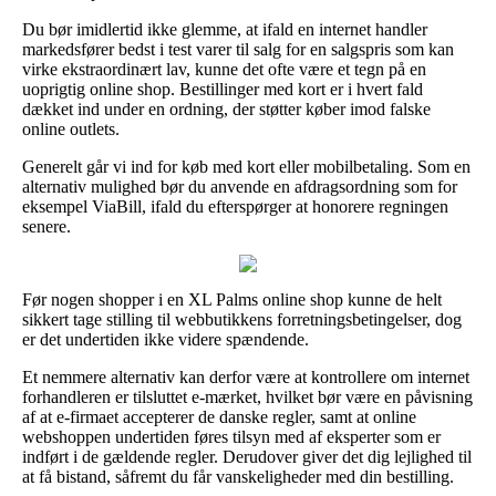
Du bør imidlertid ikke glemme, at ifald en internet handler
markedsfører bedst i test varer til salg for en salgspris som kan
virke ekstraordinært lav, kunne det ofte være et tegn på en
uoprigtig online shop. Bestillinger med kort er i hvert fald
dækket ind under en ordning, der støtter køber imod falske
online outlets.
Generelt går vi ind for køb med kort eller mobilbetaling. Som en
alternativ mulighed bør du anvende en afdragsordning som for
eksempel ViaBill, ifald du efterspørger at honorere regningen
senere.
Før nogen shopper i en XL Palms online shop kunne de helt
sikkert tage stilling til webbutikkens forretningsbetingelser, dog
er det undertiden ikke videre spændende.
Et nemmere alternativ kan derfor være at kontrollere om internet
forhandleren er tilsluttet e-mærket, hvilket bør være en påvisning
af at e-firmaet accepterer de danske regler, samt at online
webshoppen undertiden føres tilsyn med af eksperter som er
indført i de gældende regler. Derudover giver det dig lejlighed til
at få bistand, såfremt du får vanskeligheder med din bestilling.