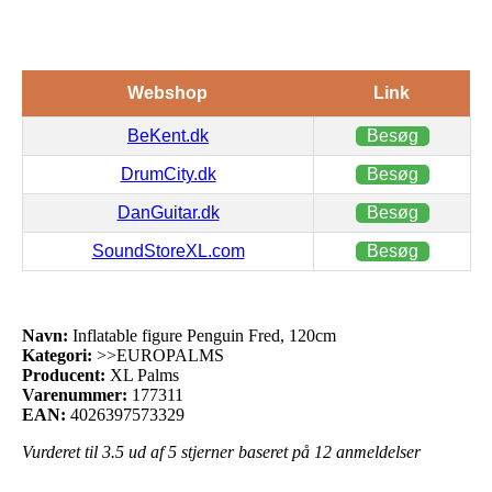
Webshop
Link
BeKent.dk
Besøg
DrumCity.dk
Besøg
DanGuitar.dk
Besøg
SoundStoreXL.com
Besøg
Navn:
Inflatable figure Penguin Fred, 120cm
Kategori:
>>EUROPALMS
Producent:
XL Palms
Varenummer:
177311
EAN:
4026397573329
Vurderet til
3.5
ud af 5 stjerner baseret på
12
anmeldelser