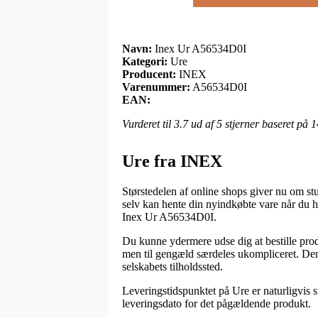
Navn:
Inex Ur A56534D0I
Kategori:
Ure
Producent:
INEX
Varenummer:
A56534D0I
EAN:
Vurderet til
3.7
ud af 5 stjerner baseret på
1
Ure fra INEX
Størstedelen af online shops giver nu om st
selv kan hente din nyindkøbte vare når du h
Inex Ur A56534D0I.
Du kunne ydermere udse dig at bestille produk
men til gengæld særdeles ukompliceret. Den 
selskabets tilholdssted.
Leveringstidspunktet på Ure er naturligvis 
leveringsdato for det pågældende produkt.