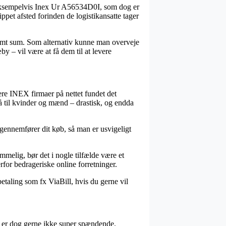
, eksempelvis Inex Ur A56534D0I, som dog er
ippet afsted forinden de logistikansatte tager
stemt sum. Som alternativ kunne man overveje
y – vil være at få dem til at levere
flere INEX firmaer på nettet fundet det
så til kvinder og mænd – drastisk, og endda
gennemfører dit køb, så man er usvigeligt
melig, bør det i nogle tilfælde være et
rfor bedrageriske online forretninger.
betaling som fx ViaBill, hvis du gerne vil
et er dog gerne ikke super spændende.