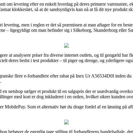
ranti om levering efter en enkelt hverdag på deres primære varenumre
 fastsat klokkeslæt, så at de sandsynligvis kan nå at få dit nye produkt sk
ri levering, men i reglen er det så præmissen at man aftager for en be
ne – ligegyldigt om man befinder sig i Silkeborg, Skanderborg eller Sæb
ugere at analysere priser fra diverse internet outlets, og til gengæld har 
elt deres bedst i test produkter – til piger og drenge, og yderligere og
 granske flere e-forhandlere efter rabat på Inex Ur A56534D0I inden du 
.
en netshop sælger et produkt til en salgspris der er usædvanlig overkom
illinger med kort er dog inkluderet i en orden, hvilket sikrer kunden ove
ler MobilePay. Som et alternativ bør du drage fordel af en løsning på af
hop behøver de egentlig tage stilling til forhandlerens handelsaftale, d