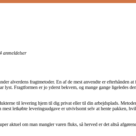
4
anmeldelser
under alverdens fragtmetoder. En af de mest anvendte er efterhånden at 
ar lyst. Fragtformen er jo yderst bekvem, og mange gange ligeledes den
terne til levering hjem til dig privat eller til din arbejdsplads. Metode
mest letkøbte leveringsudgave er utvivlsomt selv at hente pakken, hvilk
super aktuel om man mangler varen fluks, så herved er det altså afgøre