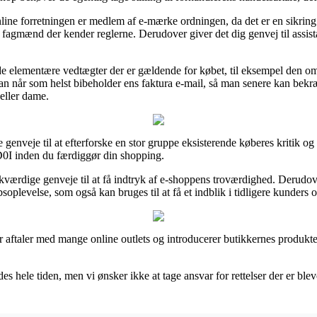
online forretningen er medlem af e-mærke ordningen, da det er en sikri
f fagmænd der kender reglerne. Derudover giver det dig genvej til assist
de elementære vedtægter der er gældende for købet, til eksempel den om
an når som helst bibeholder ens faktura e-mail, så man senere kan bekr
eller dame.
ge genveje til at efterforske en stor gruppe eksisterende køberes kritik og
D0I inden du færdiggør din shopping.
kværdige genveje til at få indtryk af e-shoppens troværdighed. Derudove
oplevelse, som også kan bruges til at få et indblik i tidligere kunders o
ar aftaler med mange online outlets og introducerer butikkernes produkt
s hele tiden, men vi ønsker ikke at tage ansvar for rettelser der er blev