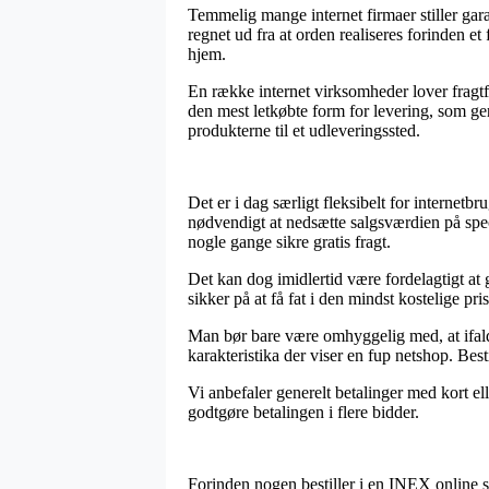
Temmelig mange internet firmaer stiller ga
regnet ud fra at orden realiseres forinden et
hjem.
En række internet virksomheder lover fragtf
den mest letkøbte form for levering, som ger
produkterne til et udleveringssted.
Det er i dag særligt fleksibelt for internetbr
nødvendigt at nedsætte salgsværdien på speci
nogle gange sikre gratis fragt.
Det kan dog imidlertid være fordelagtigt at
sikker på at få fat i den mindst kostelige pris
Man bør bare være omhyggelig med, at ifald 
karakteristika der viser en fup netshop. Best
Vi anbefaler generelt betalinger med kort el
godtgøre betalingen i flere bidder.
Forinden nogen bestiller i en INEX online s