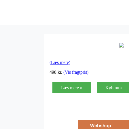
(Læs mere)
498
kr.
(Vis fragtpris)
Læs mere »
Køb nu »
Webshop