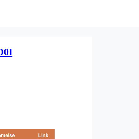
D0I
melse
Link