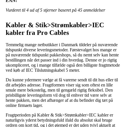
EAN:
Vurderet til
4
ud af 5 stjerner baseret på
45
anmeldelser
Kabler & Stik>Strømkabler>IEC
kabler fra Pro Cables
Temmelig mange netbutikker i Danmark tildeler på nuværende
tidspunkt diverse leveringsmetoder. Førstevalget hos mange er
på nuværende tidspunkt pakkeshops, så du nemt selv kan hente
bestillingen når det passer ind i din hverdag. Denne er jo rigtig
ukompliceret, og i mange tilfælde også den billigste fragtmetode
ved køb af IEC Tilslutningskabel 5 meter.
Du kunne ydermere vælge at få varerne sendt til dit hus eller til
dit arbejdes adresse. Fragtformen viser sig som oftest en lille
smule mere bekostelig, men til gengæld rigtig fleksibel. Den
prisbilligste leveringsform vil dog til enhver tid være selv at
hente pakken, men det afhænger af at du befinder dig tæt på
online firmaets lager.
Fragtperioden på Kabler & Stik>Strømkabler>IEC kabler er
naturligvis yderst betydningsfuld ifald du absolut skal bruge
ordren om kort tid, og i det øjemed er det uden tvivl aktuelt at