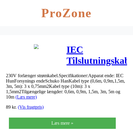
ProZone
IEC
Tilslutningskabe
5 meter
230V forlænger strømkabel.Specifikationer:Apparat ende: IEC
HunForsynings endeSchuko HanKabel type (0,6m, 0,9m,1,5m,
3m, 5m): 3 x 0,75mm2Kabel type (10m): 3 x
1,5mm2Tilgængelige længder: 0,6m, 0,9m, 1,5m, 3m, 5m og
10m
(Læs mere)
89
kr.
(Vis fragtpris)
Læs mere »