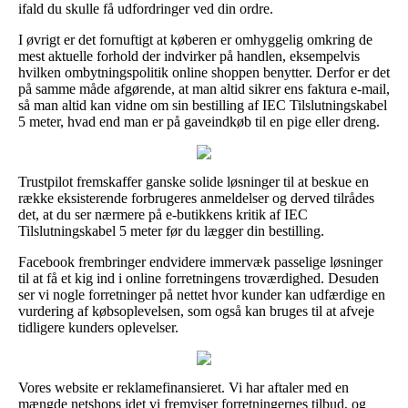
ifald du skulle få udfordringer ved din ordre.
I øvrigt er det fornuftigt at køberen er omhyggelig omkring de
mest aktuelle forhold der indvirker på handlen, eksempelvis
hvilken ombytningspolitik online shoppen benytter. Derfor er det
på samme måde afgørende, at man altid sikrer ens faktura e-mail,
så man altid kan vidne om sin bestilling af IEC Tilslutningskabel
5 meter, hvad end man er på gaveindkøb til en pige eller dreng.
Trustpilot fremskaffer ganske solide løsninger til at beskue en
række eksisterende forbrugeres anmeldelser og derved tilrådes
det, at du ser nærmere på e-butikkens kritik af IEC
Tilslutningskabel 5 meter før du lægger din bestilling.
Facebook frembringer endvidere immervæk passelige løsninger
til at få et kig ind i online forretningens troværdighed. Desuden
ser vi nogle forretninger på nettet hvor kunder kan udfærdige en
vurdering af købsoplevelsen, som også kan bruges til at afveje
tidligere kunders oplevelser.
Vores website er reklamefinansieret. Vi har aftaler med en
mængde netshops idet vi fremviser forretningernes tilbud, og