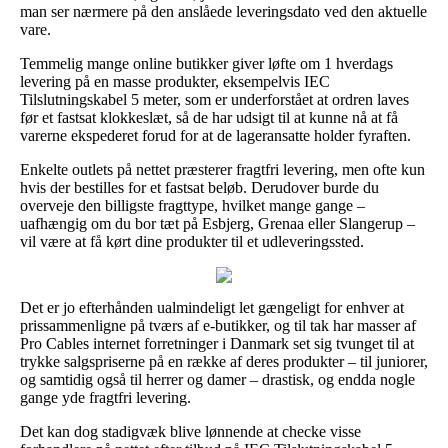
man ser nærmere på den anslåede leveringsdato ved den aktuelle
vare.
Temmelig mange online butikker giver løfte om 1 hverdags
levering på en masse produkter, eksempelvis IEC
Tilslutningskabel 5 meter, som er underforstået at ordren laves
før et fastsat klokkeslæt, så de har udsigt til at kunne nå at få
varerne ekspederet forud for at de lageransatte holder fyraften.
Enkelte outlets på nettet præsterer fragtfri levering, men ofte kun
hvis der bestilles for et fastsat beløb. Derudover burde du
overveje den billigste fragttype, hvilket mange gange –
uafhængig om du bor tæt på Esbjerg, Grenaa eller Slangerup –
vil være at få kørt dine produkter til et udleveringssted.
Det er jo efterhånden ualmindeligt let gængeligt for enhver at
prissammenligne på tværs af e-butikker, og til tak har masser af
Pro Cables internet forretninger i Danmark set sig tvunget til at
trykke salgspriserne på en række af deres produkter – til juniorer,
og samtidig også til herrer og damer – drastisk, og endda nogle
gange yde fragtfri levering.
Det kan dog stadigvæk blive lønnende at checke visse