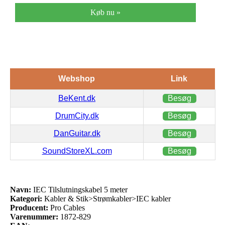
Køb nu »
Webshop
Link
BeKent.dk
Besøg
DrumCity.dk
Besøg
DanGuitar.dk
Besøg
SoundStoreXL.com
Besøg
Navn:
IEC Tilslutningskabel 5 meter
Kategori:
Kabler & Stik>Strømkabler>IEC kabler
Producent:
Pro Cables
Varenummer:
1872-829