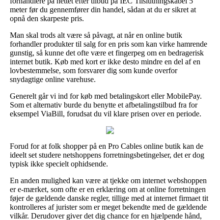
forhandlere på nettet efter tilbud på IEC Tilslutningskabel 5
meter før du gennemfører din handel, sådan at du er sikret at
opnå den skarpeste pris.
Man skal trods alt være så påvagt, at når en online butik
forhandler produkter til salg for en pris som kan virke hamrende
gunstig, så kunne det ofte være et fingerpeg om en bedragerisk
internet butik. Køb med kort er ikke desto mindre en del af en
lovbestemmelse, som forsvarer dig som kunde overfor
snydagtige online varehuse.
Generelt går vi ind for køb med betalingskort eller MobilePay.
Som et alternativ burde du benytte et afbetalingstilbud fra for
eksempel ViaBill, forudsat du vil klare prisen over en periode.
Forud for at folk shopper på en Pro Cables online butik kan de
ideelt set studere netshoppens forretningsbetingelser, det er dog
typisk ikke specielt ophidsende.
En anden mulighed kan være at tjekke om internet webshoppen
er e-mærket, som ofte er en erklæring om at online forretningen
føjer de gældende danske regler, tillige med at internet firmaet tit
kontrolleres af jurister som er meget bekendte med de gældende
vilkår. Derudover giver det dig chance for en hjælpende hånd,