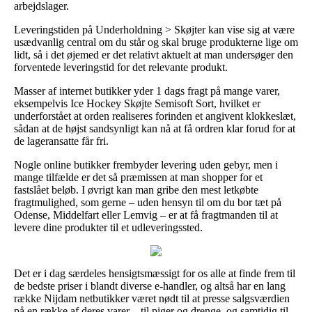
arbejdslager.
Leveringstiden på Underholdning > Skøjter kan vise sig at være
usædvanlig central om du står og skal bruge produkterne lige om
lidt, så i det øjemed er det relativt aktuelt at man undersøger den
forventede leveringstid for det relevante produkt.
Masser af internet butikker yder 1 dags fragt på mange varer,
eksempelvis Ice Hockey Skøjte Semisoft Sort, hvilket er
underforstået at orden realiseres forinden et angivent klokkeslæt,
sådan at de højst sandsynligt kan nå at få ordren klar forud for at
de lageransatte får fri.
Nogle online butikker frembyder levering uden gebyr, men i
mange tilfælde er det så præmissen at man shopper for et
fastslået beløb. I øvrigt kan man gribe den mest letkøbte
fragtmulighed, som gerne – uden hensyn til om du bor tæt på
Odense, Middelfart eller Lemvig – er at få fragtmanden til at
levere dine produkter til et udleveringssted.
Det er i dag særdeles hensigtsmæssigt for os alle at finde frem til
de bedste priser i blandt diverse e-handler, og altså har en lang
række Nijdam netbutikker været nødt til at presse salgsværdien
på en række af deres varer – til piger og drenge, og samtidig til