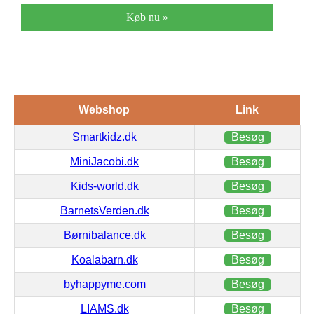
Køb nu »
Webshop
Link
Smartkidz.dk
Besøg
MiniJacobi.dk
Besøg
Kids-world.dk
Besøg
BarnetsVerden.dk
Besøg
Børnibalance.dk
Besøg
Koalabarn.dk
Besøg
byhappyme.com
Besøg
LIAMS.dk
Besøg