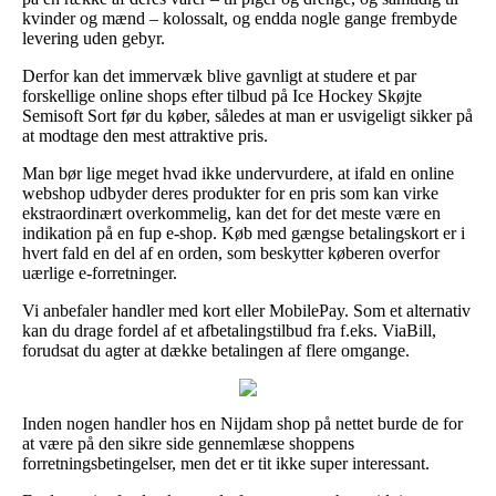
kvinder og mænd – kolossalt, og endda nogle gange frembyde
levering uden gebyr.
Derfor kan det immervæk blive gavnligt at studere et par
forskellige online shops efter tilbud på Ice Hockey Skøjte
Semisoft Sort før du køber, således at man er usvigeligt sikker på
at modtage den mest attraktive pris.
Man bør lige meget hvad ikke undervurdere, at ifald en online
webshop udbyder deres produkter for en pris som kan virke
ekstraordinært overkommelig, kan det for det meste være en
indikation på en fup e-shop. Køb med gængse betalingskort er i
hvert fald en del af en orden, som beskytter køberen overfor
uærlige e-forretninger.
Vi anbefaler handler med kort eller MobilePay. Som et alternativ
kan du drage fordel af et afbetalingstilbud fra f.eks. ViaBill,
forudsat du agter at dække betalingen af flere omgange.
Inden nogen handler hos en Nijdam shop på nettet burde de for
at være på den sikre side gennemlæse shoppens
forretningsbetingelser, men det er tit ikke super interessant.