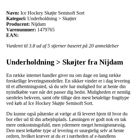
Navn:
Ice Hockey Skøjte Semisoft Sort
Kategori:
Underholdning > Skøjter
Producent:
Nijdam
Varenummer:
1479765
EAN:
Vurderet til
3.8
ud af 5 stjerner baseret på
20
anmeldelser
Underholdning > Skøjter fra Nijdam
En række internet handler giver nu om dage en lang række
forskellige leveringsmodeller. En sikker vinder er i dag levering
til et afhentningssted, så du selv har mulighed for at hente din
nyindkøbte vare når det passer dig bedst. Muligheden er nemlig
særdeles bekvem, samt ofte tillige den mest betalelige fragttype
ved køb af Ice Hockey Skøjte Semisoft Sort.
Du kunne også påtænke at vælge at få leveret hjem til hvor du
bor eller ud til din arbejdsplads. Løsningen er godt nok en tak
mere omkostningsfuld, men ydermere meget hensigtsmæssig.
Den mest letkøbte type af levering er unægtelig selv at hente
ordren, hvilket kræver at du er i nærheden af e-handlens