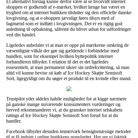
Et alternativt forslag kunne derfor være at se hvorvidt internet
shoppen er godkendt af e-mærket, hvilket længe har været en
tryghed om at internet butikken tilslutter sig den officielle danske
lovgivning, og at e-shoppen jævnligt føres tilsyn med af
fagmænd som er indført i lovgivningen. Det er en rigtig god
anledning til opbakning, såfremt du bliver udsat for udfordringer
ved din handel.
Ligeledes anbefaler vi at man er oppe på mærkerne omkring de
væsentligste vilkår der gør sig gældende i forbindelse med
handlen, som for eksempel hvilken byttepolitik internet
forhandleren tilbyder. I relation til det er det ligeledes
essesentielt, at man permanent sikrer sin ordrekvittering, så man
altid vil kunne bevise sit køb af Ice Hockey Skøjte Semisoft
Sort, ligegyldigt om du søger et produkt til en kvinde eller mand.
Trustpilot yder aldeles habile muligheder for at kigge nærmere
på ganske mange nuværende konsumenters vurderinger og
herved rekommanderer vi, at du gransker internet selskabets
ratings af Ice Hockey Skøjte Semisoft Sort forud for at du
handler.
Facebook tilbyder desuden immervæk hensigtsmæssige metoder
til at få indsigt i online butikkens popularitet. Her ser vi faktisk