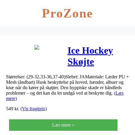
ProZone
Ice Hockey
Skøjte
Semisoft Sort
Størrelser: (29-32,33-36,37-40)Slebet: JAMateriale: Læder PU +
Mesh (åndbart) Husk beskyttelse på hoved, hænder, albuer og
knæ når du kører på skøjter. Den hyppiske skade er håndleds
problemer – og det kan du let undgå ved at beskytte dig.
(Læs
mere)
549
kr.
(Vis fragtpris)
Læs mere »