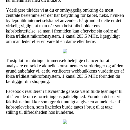
får dilemmaer med dit indkøb.
Yderligere tilråder vi at du er omhyggelig omkring de mest
centrale bestemmelser der har betydning for købet, f.eks. hvilken
byttepolitik internet selskabet anvender. På grund af dette er det
virkelig vigtigt, at man når som helst bibeholder ens
købsbekræftelse, så man i fremtiden kan eftervise sin ordre af
Ibiza trådløst mikrofonsystem, 1 kanal 203.5 MHz, ligegyldigt
om man leder efter en vare til en dame eller herre.
Trustpilot frembringer immervæk belejlige chancer for at
analysere en række aktuelle konsumenters vurderinger og af den
grund anbefaler vi, at du verificerer webbutikkens vurderinger af
Ibiza trådløst mikrofonsystem, 1 kanal 203.5 MHz forinden du
færdiggør din shopping.
Facebook resulterer i tilsvarende ganske værdifulde løsninger til
at få en idé om e-forretningens pålidelighed. Foruden det ser vi
faktisk netbutikker som gør det muligt at give en anmeldelse af
købsoplevelsen, som ligeledes burde tages i brug til at tage
stilling til tilfredsheden hos kunderne.