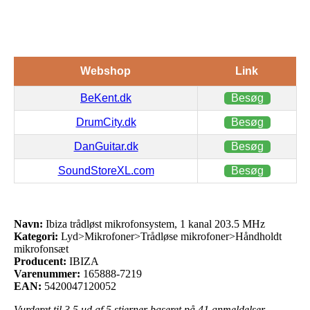
Webshop
Link
BeKent.dk
Besøg
DrumCity.dk
Besøg
DanGuitar.dk
Besøg
SoundStoreXL.com
Besøg
Navn:
Ibiza trådløst mikrofonsystem, 1 kanal 203.5 MHz
Kategori:
Lyd>Mikrofoner>Trådløse mikrofoner>Håndholdt
mikrofonsæt
Producent:
IBIZA
Varenummer:
165888-7219
EAN:
5420047120052
Vurderet til
3.5
ud af 5 stjerner baseret på
41
anmeldelser