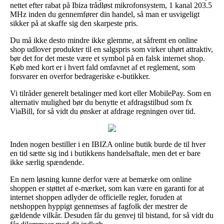
nettet efter rabat på Ibiza trådløst mikrofonsystem, 1 kanal 203.5
MHz inden du gennemfører din handel, så man er usvigeligt
sikker på at skaffe sig den skarpeste pris.
Du må ikke desto mindre ikke glemme, at såfremt en online
shop udlover produkter til en salgspris som virker uhørt attraktiv,
bør det for det meste være et symbol på en falsk internet shop.
Køb med kort er i hvert fald omfavnet af et reglement, som
forsvarer en overfor bedrageriske e-butikker.
Vi tilråder generelt betalinger med kort eller MobilePay. Som en
alternativ mulighed bør du benytte et afdragstilbud som fx
ViaBill, for så vidt du ønsker at afdrage regningen over tid.
Inden nogen bestiller i en IBIZA online butik burde de til hver
en tid sætte sig ind i butikkens handelsaftale, men det er bare
ikke særlig spændende.
En nem løsning kunne derfor være at bemærke om online
shoppen er støttet af e-mærket, som kan være en garanti for at
internet shoppen adlyder de officielle regler, foruden at
netshoppen hyppigt gennemses af fagfolk der mestrer de
gældende vilkår. Desuden får du genvej til bistand, for så vidt du