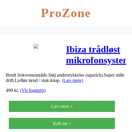
ProZone
Ibiza trådløst
mikrofonsystem
1 kanal 203.5
Bredt frekvensområde.Støj undertrykkelse (squelch).Super stille
MHz
drift.Lydløs tænd / sluk-knap.
(Læs mere)
499
kr.
(Vis fragtpris)
Læs mere »
Køb nu »