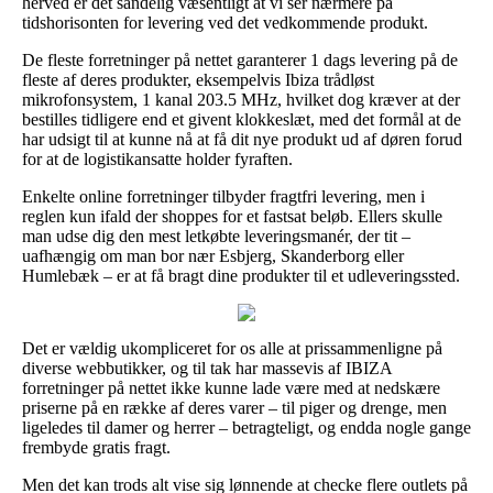
herved er det sandelig væsentligt at vi ser nærmere på
tidshorisonten for levering ved det vedkommende produkt.
De fleste forretninger på nettet garanterer 1 dags levering på de
fleste af deres produkter, eksempelvis Ibiza trådløst
mikrofonsystem, 1 kanal 203.5 MHz, hvilket dog kræver at der
bestilles tidligere end et givent klokkeslæt, med det formål at de
har udsigt til at kunne nå at få dit nye produkt ud af døren forud
for at de logistikansatte holder fyraften.
Enkelte online forretninger tilbyder fragtfri levering, men i
reglen kun ifald der shoppes for et fastsat beløb. Ellers skulle
man udse dig den mest letkøbte leveringsmanér, der tit –
uafhængig om man bor nær Esbjerg, Skanderborg eller
Humlebæk – er at få bragt dine produkter til et udleveringssted.
Det er vældig ukompliceret for os alle at prissammenligne på
diverse webbutikker, og til tak har massevis af IBIZA
forretninger på nettet ikke kunne lade være med at nedskære
priserne på en række af deres varer – til piger og drenge, men
ligeledes til damer og herrer – betragteligt, og endda nogle gange
frembyde gratis fragt.
Men det kan trods alt vise sig lønnende at checke flere outlets på