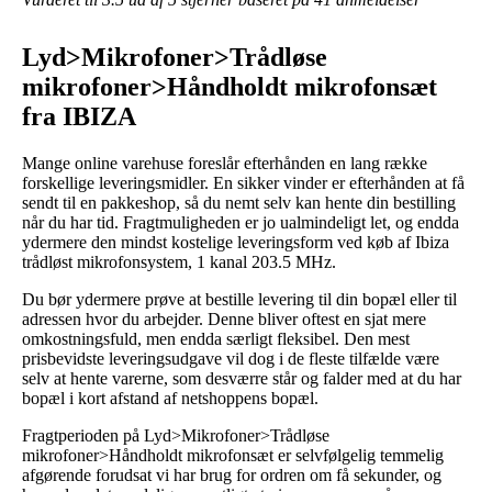
Lyd>Mikrofoner>Trådløse
mikrofoner>Håndholdt mikrofonsæt
fra IBIZA
Mange online varehuse foreslår efterhånden en lang række
forskellige leveringsmidler. En sikker vinder er efterhånden at få
sendt til en pakkeshop, så du nemt selv kan hente din bestilling
når du har tid. Fragtmuligheden er jo ualmindeligt let, og endda
ydermere den mindst kostelige leveringsform ved køb af Ibiza
trådløst mikrofonsystem, 1 kanal 203.5 MHz.
Du bør ydermere prøve at bestille levering til din bopæl eller til
adressen hvor du arbejder. Denne bliver oftest en sjat mere
omkostningsfuld, men endda særligt fleksibel. Den mest
prisbevidste leveringsudgave vil dog i de fleste tilfælde være
selv at hente varerne, som desværre står og falder med at du har
bopæl i kort afstand af netshoppens bopæl.
Fragtperioden på Lyd>Mikrofoner>Trådløse
mikrofoner>Håndholdt mikrofonsæt er selvfølgelig temmelig
afgørende forudsat vi har brug for ordren om få sekunder, og