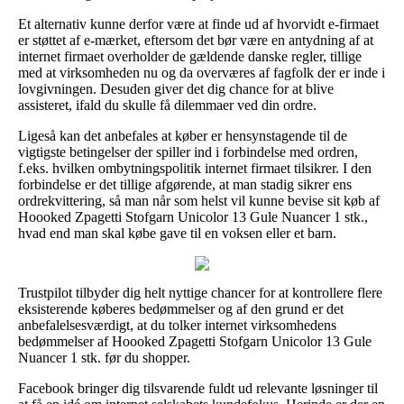
Et alternativ kunne derfor være at finde ud af hvorvidt e-firmaet
er støttet af e-mærket, eftersom det bør være en antydning af at
internet firmaet overholder de gældende danske regler, tillige
med at virksomheden nu og da overværes af fagfolk der er inde i
lovgivningen. Desuden giver det dig chance for at blive
assisteret, ifald du skulle få dilemmaer ved din ordre.
Ligeså kan det anbefales at køber er hensynstagende til de
vigtigste betingelser der spiller ind i forbindelse med ordren,
f.eks. hvilken ombytningspolitik internet firmaet tilsikrer. I den
forbindelse er det tillige afgørende, at man stadig sikrer ens
ordrekvittering, så man når som helst vil kunne bevise sit køb af
Hoooked Zpagetti Stofgarn Unicolor 13 Gule Nuancer 1 stk.,
hvad end man skal købe gave til en voksen eller et barn.
Trustpilot tilbyder dig helt nyttige chancer for at kontrollere flere
eksisterende køberes bedømmelser og af den grund er det
anbefalelsesværdigt, at du tolker internet virksomhedens
bedømmelser af Hoooked Zpagetti Stofgarn Unicolor 13 Gule
Nuancer 1 stk. før du shopper.
Facebook bringer dig tilsvarende fuldt ud relevante løsninger til