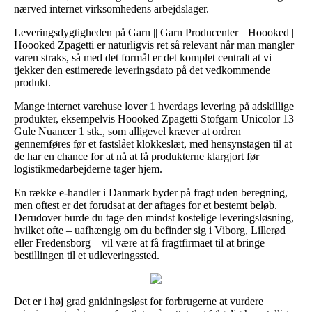
nærved internet virksomhedens arbejdslager.
Leveringsdygtigheden på Garn || Garn Producenter || Hoooked ||
Hoooked Zpagetti er naturligvis ret så relevant når man mangler
varen straks, så med det formål er det komplet centralt at vi
tjekker den estimerede leveringsdato på det vedkommende
produkt.
Mange internet varehuse lover 1 hverdags levering på adskillige
produkter, eksempelvis Hoooked Zpagetti Stofgarn Unicolor 13
Gule Nuancer 1 stk., som alligevel kræver at ordren
gennemføres før et fastslået klokkeslæt, med hensynstagen til at
de har en chance for at nå at få produkterne klargjort før
logistikmedarbejderne tager hjem.
En række e-handler i Danmark byder på fragt uden beregning,
men oftest er det forudsat at der aftages for et bestemt beløb.
Derudover burde du tage den mindst kostelige leveringsløsning,
hvilket ofte – uafhængig om du befinder sig i Viborg, Lillerød
eller Fredensborg – vil være at få fragtfirmaet til at bringe
bestillingen til et udleveringssted.
Det er i høj grad gnidningsløst for forbrugerne at vurdere