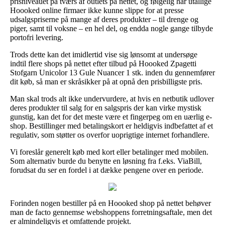
prisniveauet på tværs af outlets på nettet, og følgelig har utallige
Hoooked online firmaer ikke kunne slippe for at presse
udsalgspriserne på mange af deres produkter – til drenge og
piger, samt til voksne – en hel del, og endda nogle gange tilbyde
portofri levering.
Trods dette kan det imidlertid vise sig lønsomt at undersøge
indtil flere shops på nettet efter tilbud på Hoooked Zpagetti
Stofgarn Unicolor 13 Gule Nuancer 1 stk. inden du gennemfører
dit køb, så man er skråsikker på at opnå den prisbilligste pris.
Man skal trods alt ikke undervurdere, at hvis en netbutik udlover
deres produkter til salg for en salgspris der kan virke mystisk
gunstig, kan det for det meste være et fingerpeg om en uærlig e-
shop. Bestillinger med betalingskort er heldigvis indbefattet af et
regulativ, som støtter os overfor uoprigtige internet forhandlere.
Vi foreslår generelt køb med kort eller betalinger med mobilen.
Som alternativ burde du benytte en løsning fra f.eks. ViaBill,
forudsat du ser en fordel i at dække pengene over en periode.
Forinden nogen bestiller på en Hoooked shop på nettet behøver
man de facto gennemse webshoppens forretningsaftale, men det
er almindeligvis et omfattende projekt.