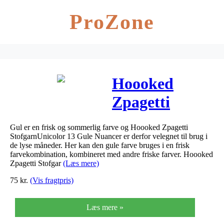
ProZone
Hoooked
Zpagetti
Stofgarn
Gul er en frisk og sommerlig farve og Hoooked Zpagetti
Unicolor 13
StofgarnUnicolor 13 Gule Nuancer er derfor velegnet til brug i
de lyse måneder. Her kan den gule farve bruges i en frisk
Gule Nuancer
farvekombination, kombineret med andre friske farver. Hoooked
Zpagetti Stofgar
(Læs mere)
1 stk.
75
kr.
(Vis fragtpris)
Læs mere »