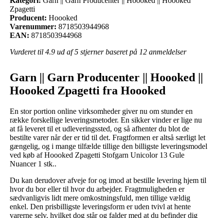
Kategori:
Garn || Garn Producenter || Hoooked || Hoooked
Zpagetti
Producent:
Hoooked
Varenummer:
8718503944968
EAN:
8718503944968
Vurderet til
4.9
ud af 5 stjerner baseret på
12
anmeldelser
Garn || Garn Producenter || Hoooked ||
Hoooked Zpagetti fra Hoooked
En stor portion online virksomheder giver nu om stunder en
række forskellige leveringsmetoder. En sikker vinder er lige nu
at få leveret til et udleveringssted, og så afhenter du blot de
bestilte varer når der er tid til det. Fragtformen er altså særligt let
gængelig, og i mange tilfælde tillige den billigste leveringsmodel
ved køb af Hoooked Zpagetti Stofgarn Unicolor 13 Gule
Nuancer 1 stk..
Du kan derudover afveje for og imod at bestille levering hjem til
hvor du bor eller til hvor du arbejder. Fragtmuligheden er
sædvanligvis lidt mere omkostningsfuld, men tillige vældig
enkel. Den prisbilligste leveringsform er uden tvivl at hente
varerne selv, hvilket dog står og falder med at du befinder dig