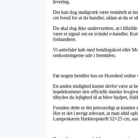
levering.
Det kan dog stadigvæk være rentabelt at i
cm forud for at du handler, sådan at du er si
Du skal dog ikke undervurdere, at i tilfælde 
være et signal om en svindel e-handler. Kortb
forhandlere.
Vi anbefaler køb med betalingskort eller Mo
omkostningerne ude i fremtiden.
Før nogen bestiller hos en Hoooked online w
En anden mulighed kunne derfor være at bem
imødekommer den officielle danske lovgivnin
tilbydes du lejlighed til at blive hjulpet, if
Foruden dette er det prisværdigt at kunden 
Her er det i øvrigt relevant, at man altid o
Lampeskærm Hækleopskrift 52×25 cm, uanse