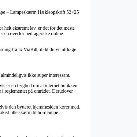
rdlampe – Lampeskærm Hækleopskrift 52×25
r helt ekstremt lav, er det for det meste
ter en overfor bedrageriske online
ing fra fx ViaBill, ifald du vil afdrage
lmindeligvis ikke super interessant.
is er en tryghed om at internet butikken
de i reglementet på området. Derudover
elvis den bytteret hjemmesiden kører med.
ooked lille skærm til bordlampe –