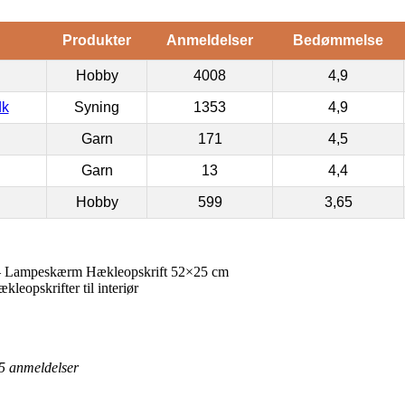
Produkter
Anmeldelser
Bedømmelse
Hobby
4008
4,9
dk
Syning
1353
4,9
Garn
171
4,5
Garn
13
4,4
Hobby
599
3,65
 – Lampeskærm Hækleopskrift 52×25 cm
kleopskrifter til interiør
5
anmeldelser