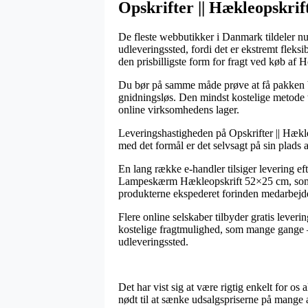
Opskrifter || Hækleopskrift
De fleste webbutikker i Danmark tildeler nu o
udleveringssted, fordi det er ekstremt flek
den prisbilligste form for fragt ved køb 
Du bør på samme måde prøve at få pakken bra
gnidningsløs. Den mindst kostelige metode t
online virksomhedens lager.
Leveringshastigheden på Opskrifter || Hækleop
med det formål er det selvsagt på sin plads 
En lang række e-handler tilsiger levering e
Lampeskærm Hækleopskrift 52×25 cm, som all
produkterne ekspederet forinden medarbejder
Flere online selskaber tilbyder gratis lever
kostelige fragtmulighed, som mange gange – 
udleveringssted.
Det har vist sig at være rigtig enkelt for os
nødt til at sænke udsalgspriserne på mange a