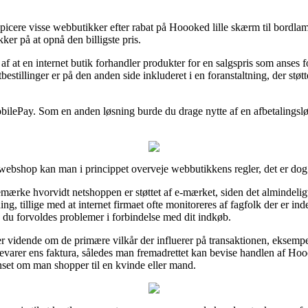
nspicere visse webbutikker efter rabat på Hoooked lille skærm til bo
kker på at opnå den billigste pris.
af at en internet butik forhandler produkter for en salgspris som anses fo
estillinger er på den anden side inkluderet i en foranstaltning, der støt
bilePay. Som en anden løsning burde du drage nytte af en afbetalingsløsn
ebshop kan man i princippet overveje webbutikkens regler, det er dog a
ærke hvorvidt netshoppen er støttet af e-mærket, siden det almindeligv
g, tillige med at internet firmaet ofte monitoreres af fagfolk der er in
ald du forvoldes problemer i forbindelse med dit indkøb.
er vidende om de primære vilkår der influerer på transaktionen, eksemp
pbevarer ens faktura, således man fremadrettet kan bevise handlen af Ho
t om man shopper til en kvinde eller mand.