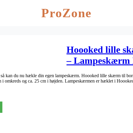
ProZone
Hoooked lille s
– Lampeskærm 
52×25 cm
op, så kan du nu hækle din egen lampeskærm. Hoooked lille skærm til bo
 i omkreds og ca. 25 cm i højden. Lampeskærmen er hæklet i Hoook