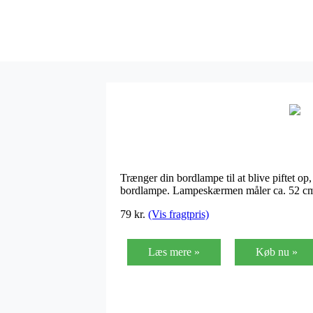
Trænger din bordlampe til at blive piftet 
bordlampe. Lampeskærmen måler ca. 52 cm
79
kr.
(Vis fragtpris)
Læs mere »
Køb nu »