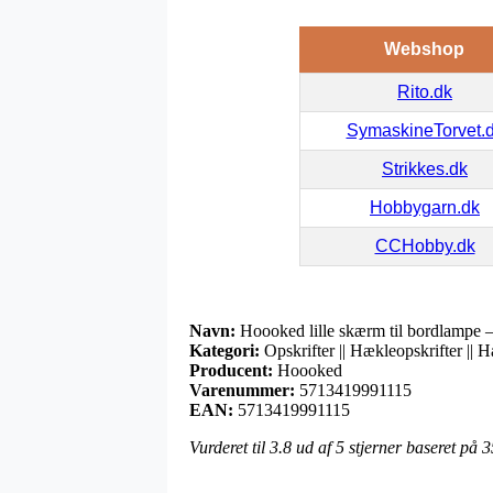
Webshop
Rito.dk
SymaskineTorvet.
Strikkes.dk
Hobbygarn.dk
CCHobby.dk
Navn:
Hoooked lille skærm til bordlampe
Kategori:
Opskrifter || Hækleopskrifter || Hæ
Producent:
Hoooked
Varenummer:
5713419991115
EAN:
5713419991115
Vurderet til
3.8
ud af 5 stjerner baseret på
3