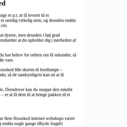
ed
 er p.t. at få leveret til et
en er nemlig virkelig nem, og desuden endda
 cm.
jat dyrere, men desuden i høj grad
orudsætter at du opholder dig i nærheden af
r du har behov for ordren om få sekunder, så
le vare.
Hoooked lille skærm til bordlampe –
t, så de sandsynligvis kan nå at få
t pris. Derudover kan du snuppe den mindst
er at få dem til at bringe pakken til et
g har flere Hoooked internet webshops været
og endda nogle gange tilbyde fragtfri