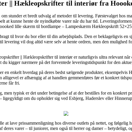
er || Hækleopskrifter til interiør fra Hoook
m stunder et bredt udvalg af metoder til levering. Førstevalget hos mange
sibelt at kunne hente de nyindkøbte varer når du har tid. Leveringsform
af Hoooked lille skærm til bordlampe – Lampeskærm Hækleopskrift 52×25
gt til hvor du bor eller til din arbejdsplads. Den er beklageligvis en s
il levering vil dog altid være selv at hente ordren, men den mulighed f
skrifter || Hækleopskrifter til interiør er naturligvis ultra relevant nå
at du kigger nærmere på det forventede leveringstidspunkt for den aktuel
fter en enkelt hverdag på deres bedst sælgende produkter, eksempelvis 
igevel er afhængig af at handlen gemmenføres før et konkret tidspunk
ne får fri.
ing, men typisk er det under betingelse af at der bestilles for en konkre
ligegyldigt om du opholder sig ved Esbjerg, Haderslev eller Hinnerup – 
 alle at lave prissammenligning hos diverse outlets på nettet, og følgeli
f deres varer – til juniorer, men også til herrer og damer – betydeligt, 