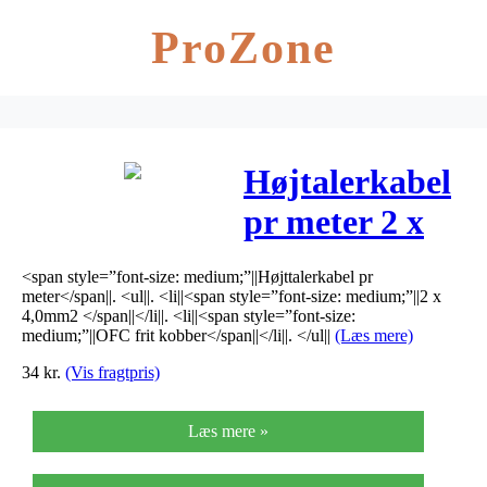
ProZone
Højtalerkabel
pr meter 2 x
4,0 mm2
<span style=”font-size: medium;”||Højttalerkabel pr
meter</span||. <ul||. <li||<span style=”font-size: medium;”||2 x
4,0mm2 </span||</li||. <li||<span style=”font-size:
medium;”||OFC frit kobber</span||</li||. </ul||
(Læs mere)
34
kr.
(Vis fragtpris)
Læs mere »