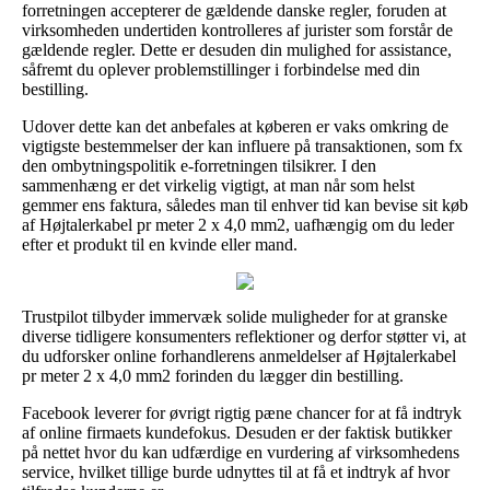
forretningen accepterer de gældende danske regler, foruden at
virksomheden undertiden kontrolleres af jurister som forstår de
gældende regler. Dette er desuden din mulighed for assistance,
såfremt du oplever problemstillinger i forbindelse med din
bestilling.
Udover dette kan det anbefales at køberen er vaks omkring de
vigtigste bestemmelser der kan influere på transaktionen, som fx
den ombytningspolitik e-forretningen tilsikrer. I den
sammenhæng er det virkelig vigtigt, at man når som helst
gemmer ens faktura, således man til enhver tid kan bevise sit køb
af Højtalerkabel pr meter 2 x 4,0 mm2, uafhængig om du leder
efter et produkt til en kvinde eller mand.
Trustpilot tilbyder immervæk solide muligheder for at granske
diverse tidligere konsumenters reflektioner og derfor støtter vi, at
du udforsker online forhandlerens anmeldelser af Højtalerkabel
pr meter 2 x 4,0 mm2 forinden du lægger din bestilling.
Facebook leverer for øvrigt rigtig pæne chancer for at få indtryk
af online firmaets kundefokus. Desuden er der faktisk butikker
på nettet hvor du kan udfærdige en vurdering af virksomhedens
service, hvilket tillige burde udnyttes til at få et indtryk af hvor