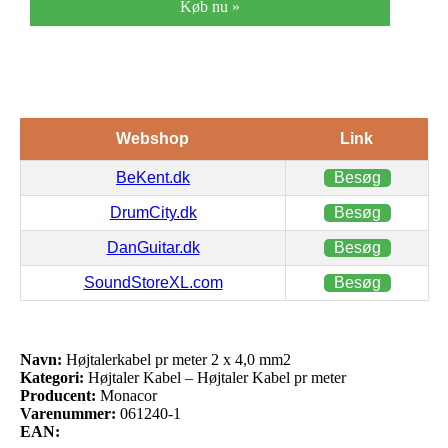
Køb nu »
Webshop
Link
BeKent.dk
Besøg
DrumCity.dk
Besøg
DanGuitar.dk
Besøg
SoundStoreXL.com
Besøg
Navn:
Højtalerkabel pr meter 2 x 4,0 mm2
Kategori:
Højtaler Kabel – Højtaler Kabel pr meter
Producent:
Monacor
Varenummer:
061240-1
EAN: