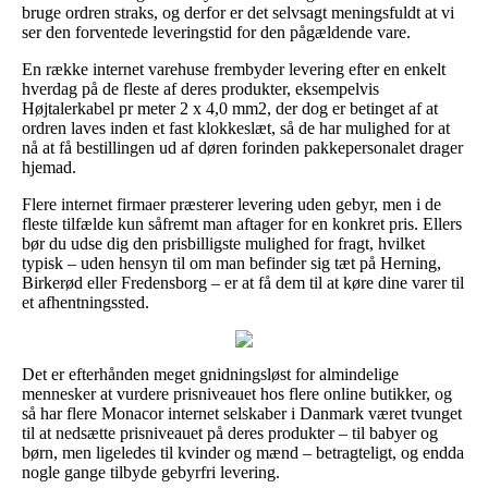
bruge ordren straks, og derfor er det selvsagt meningsfuldt at vi
ser den forventede leveringstid for den pågældende vare.
En række internet varehuse frembyder levering efter en enkelt
hverdag på de fleste af deres produkter, eksempelvis
Højtalerkabel pr meter 2 x 4,0 mm2, der dog er betinget af at
ordren laves inden et fast klokkeslæt, så de har mulighed for at
nå at få bestillingen ud af døren forinden pakkepersonalet drager
hjemad.
Flere internet firmaer præsterer levering uden gebyr, men i de
fleste tilfælde kun såfremt man aftager for en konkret pris. Ellers
bør du udse dig den prisbilligste mulighed for fragt, hvilket
typisk – uden hensyn til om man befinder sig tæt på Herning,
Birkerød eller Fredensborg – er at få dem til at køre dine varer til
et afhentningssted.
Det er efterhånden meget gnidningsløst for almindelige
mennesker at vurdere prisniveauet hos flere online butikker, og
så har flere Monacor internet selskaber i Danmark været tvunget
til at nedsætte prisniveauet på deres produkter – til babyer og
børn, men ligeledes til kvinder og mænd – betragteligt, og endda
nogle gange tilbyde gebyrfri levering.