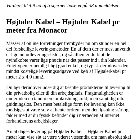
Vurderet til
4.9
ud af 5 stjerner baseret på
38
anmeldelser
Højtaler Kabel – Højtaler Kabel pr
meter fra Monacor
Masser af online forretninger frembyder nu om stunder en hel
del forskellige leveringsmetoder. En af dem der er mest anvendt
er lige nu udleveringssteder, og så afhenter du blot de
nyindkøbte varer lige præcis når det passer ind i din kalender.
Fragttypen er nemlig i høj grad enkel, og typisk derudover den
mindst kostelige leveringsudgave ved køb af Højtalerkabel pr
meter 2 x 4,0 mm2.
Du bør derudover udse dig at bestille produkterne til levering til
din privatbolig eller til din arbejdsplads. Fragtmuligheden er
undertiden en tand mere omkostningsfuld, men samtidig ultra
gnidningsløs. Den mest betalelige form for levering kan ikke
modsiges at være selv at hente ordren, men den løsning står og
falder med at du fysisk befinder dig i nærheden af internet
forhandlerens arbejdslager.
Antal dages levering på Højtaler Kabel – Højtaler Kabel pr
meter kan vise sig at være yderst væsentlig om man absolut skal