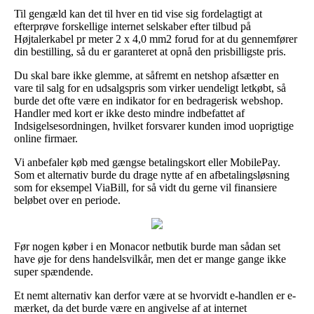
Til gengæld kan det til hver en tid vise sig fordelagtigt at
efterprøve forskellige internet selskaber efter tilbud på
Højtalerkabel pr meter 2 x 4,0 mm2 forud for at du gennemfører
din bestilling, så du er garanteret at opnå den prisbilligste pris.
Du skal bare ikke glemme, at såfremt en netshop afsætter en
vare til salg for en udsalgspris som virker uendeligt letkøbt, så
burde det ofte være en indikator for en bedragerisk webshop.
Handler med kort er ikke desto mindre indbefattet af
Indsigelsesordningen, hvilket forsvarer kunden imod uoprigtige
online firmaer.
Vi anbefaler køb med gængse betalingskort eller MobilePay.
Som et alternativ burde du drage nytte af en afbetalingsløsning
som for eksempel ViaBill, for så vidt du gerne vil finansiere
beløbet over en periode.
Før nogen køber i en Monacor netbutik burde man sådan set
have øje for dens handelsvilkår, men det er mange gange ikke
super spændende.
Et nemt alternativ kan derfor være at se hvorvidt e-handlen er e-
mærket, da det burde være en angivelse af at internet