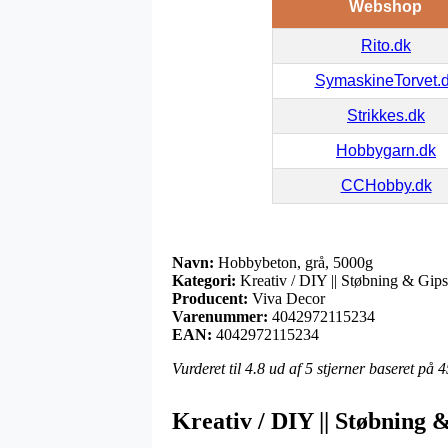
Webshop
Rito.dk
SymaskineTorvet.
Strikkes.dk
Hobbygarn.dk
CCHobby.dk
Navn:
Hobbybeton, grå, 5000g
Kategori:
Kreativ / DIY || Støbning & Gip
Producent:
Viva Decor
Varenummer:
4042972115234
EAN:
4042972115234
Vurderet til
4.8
ud af 5 stjerner baseret på
4
Kreativ / DIY || Støbning 