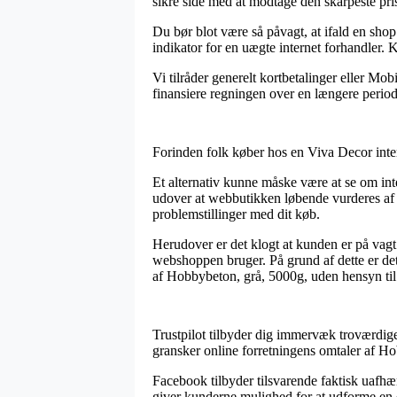
sikre side med at modtage den skarpeste pri
Du bør blot være så påvagt, at ifald en shop
indikator for en uægte internet forhandler. K
Vi tilråder generelt kortbetalinger eller Mob
finansiere regningen over en længere period
Forinden folk køber hos en Viva Decor interne
Et alternativ kunne måske være at se om int
udover at webbutikken løbende vurderes af
problemstillinger med dit køb.
Herudover er det klogt at kunden er på vagt 
webshoppen bruger. På grund af dette er det 
af Hobbybeton, grå, 5000g, uden hensyn til 
Trustpilot tilbyder dig immervæk troværdig
gransker online forretningens omtaler af H
Facebook tilbyder tilsvarende faktisk uafhæ
giver kunderne mulighed for at udforme en e