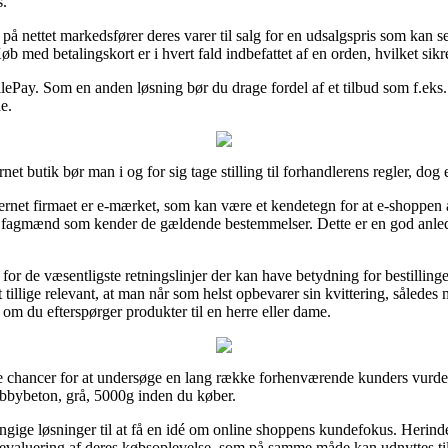
s.
 på nettet markedsfører deres varer til salg for en udsalgspris som kan s
øb med betalingskort er i hvert fald indbefattet af en orden, hvilket sik
ilePay. Som en anden løsning bør du drage fordel af et tilbud som f.eks. 
e.
t butik bør man i og for sig tage stilling til forhandlerens regler, dog e
ernet firmaet er e-mærket, som kan være et kendetegn for at e-shoppen a
 fagmænd som kender de gældende bestemmelser. Dette er en god anledni
for de væsentligste retningslinjer der kan have betydning for bestillinge
tillige relevant, at man når som helst opbevarer sin kvittering, sålede
om du efterspørger produkter til en herre eller dame.
e chancer for at undersøge en lang række forhenværende kunders vurderi
obbybeton, grå, 5000g inden du køber.
ngige løsninger til at få en idé om online shoppens kundefokus. Herinde
valuering af deres købsoplevelse, som på samme måde kan udnyttes til a