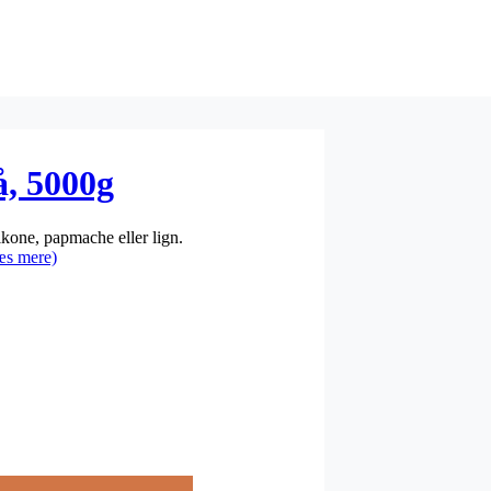
, 5000g
ikone, papmache eller lign.
æs mere)