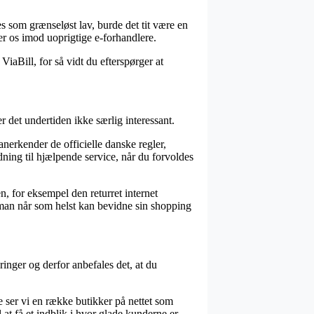
es som grænseløst lav, burde det tit være en
rer os imod uoprigtige e-forhandlere.
ViaBill, for så vidt du efterspørger at
r det undertiden ikke særlig interessant.
nerkender de officielle danske regler,
ng til hjælpende service, når du forvoldes
n, for eksempel den returret internet
s man når som helst kan bevidne sin shopping
nger og derfor anbefales det, at du
 ser vi en række butikker på nettet som
t få et indblik i hvor glade kunderne er.