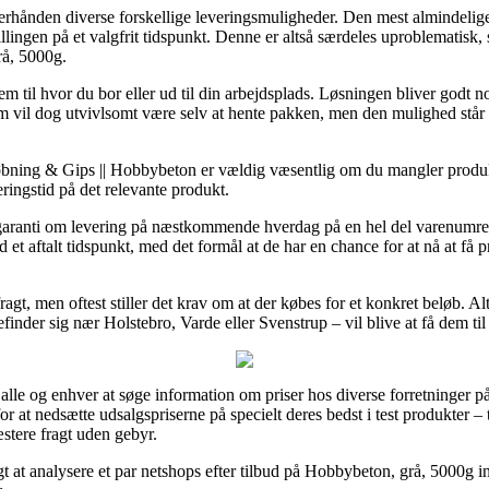
erhånden diverse forskellige leveringsmuligheder. Den mest almindelige 
illingen på et valgfrit tidspunkt. Denne er altså særdeles uproblematis
rå, 5000g.
jem til hvor du bor eller ud til din arbejdsplads. Løsningen bliver godt
orm vil dog utvivlsomt være selv at hente pakken, men den mulighed står
øbning & Gips || Hobbybeton er vældig væsentlig om du mangler produkte
eringstid på det relevante produkt.
ller garanti om levering på næstkommende hverdag på en hel del varenum
nd et aftalt tidspunkt, med det formål at de har en chance for at nå at 
ragt, men oftest stiller det krav om at der købes for et konkret beløb. A
befinder sig nær Holstebro, Varde eller Svenstrup – vil blive at få dem til
r alle og enhver at søge information om priser hos diverse forretninger 
r at nedsætte udsalgspriserne på specielt deres bedst i test produkter – 
tere fragt uden gebyr.
gt at analysere et par netshops efter tilbud på Hobbybeton, grå, 5000g in