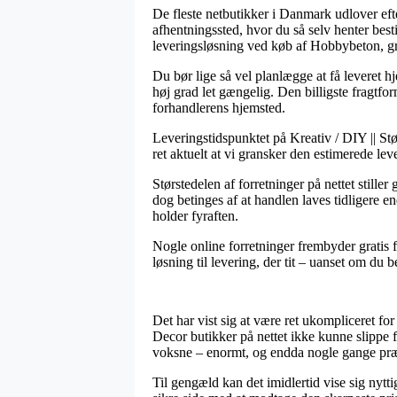
De fleste netbutikker i Danmark udlover eft
afhentningssted, hvor du så selv henter best
leveringsløsning ved køb af Hobbybeton, g
Du bør lige så vel planlægge at få leveret h
høj grad let gængelig. Den billigste fragtf
forhandlerens hjemsted.
Leveringstidspunktet på Kreativ / DIY || St
ret aktuelt at vi gransker den estimerede lev
Størstedelen af forretninger på nettet sti
dog betinges af at handlen laves tidligere e
holder fyraften.
Nogle online forretninger frembyder gratis f
løsning til levering, der tit – uanset om du 
Det har vist sig at være ret ukompliceret fo
Decor butikker på nettet ikke kunne slippe fo
voksne – enormt, og endda nogle gange præs
Til gengæld kan det imidlertid vise sig nytti