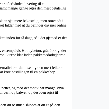
er efterhånden levering til et
k, samt mange gange også den mest betalelige
 nok en sjat mere bekostelig, men omvendt i
 og falder med at du befinder dig nær online
t inden for få dage, så i det øjemed er det
re, eksempelvis Hobbybeton, grå, 5000g, der
få produkterne klar inden pakkemedarbejderne
lternativt bør du udse dig den mest letkøbte
 at køre bestillingen til en pakkeshop.
på nettet, og med det motiv har mange Viva
til børn og babyer, og desuden også til
den du bestiller, således at du er på den