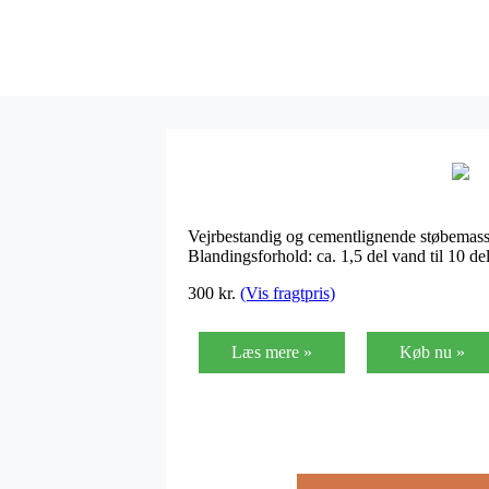
Vejrbestandig og cementlignende støbemasse a
Blandingsforhold: ca. 1,5 del vand til 10 d
300
kr.
(Vis fragtpris)
Læs mere »
Køb nu »