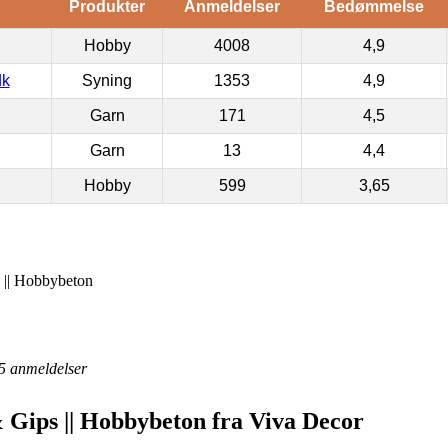
Produkter
Anmeldelser
Bedømmelse
Hobby
4008
4,9
dk
Syning
1353
4,9
Garn
171
4,5
Garn
13
4,4
Hobby
599
3,65
s || Hobbybeton
5
anmeldelser
& Gips || Hobbybeton fra Viva Decor