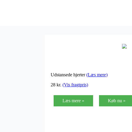
Udstansede hjerter
(Læs mere)
28
kr.
(Vis fragtpris)
Læs mere »
Køb nu »