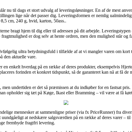
år nu til dags et stort udvalg af leveringsløsninger. En af de mest anven
stillingen lige når det passer dig. Leveringsformen er nemlig ualmindel
+8,5 cm, 240 g, hvid, karton, 50ass..
kterne bragt hjem til dig eller til adressen på dit arbejde. Leveringstyp
fragtmulighed er dog selv at hente ordren, men den mulighed står og fa
vfølgelig ultra betydningsfuld i tilfælde af at vi mangler varen om kort 
å den aktuelle vare.
r en enkelt hverdag på en række af deres produkter, eksempelvis Hjerter
aceres forinden et konkret tidspunkt, så de garanteret kan nå at få de 
, men undertiden er det så præmissen at du indkøber for en fastsat pris.
man opholder sig tæt på Køge, Ikast eller Bramming – vil være at få kørt 
ndelige mennesker at sammenligne priser (via fx PriceRunner) fra divers
 uundgåeligt at nedskære salgsværdien på en række af deres varer – til 
ge frembyde fragtfri levering.