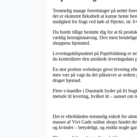
Temmelig mange forretninger på nettet foresl
det er ekstremt fleksibelt at kunne hente be
mulighed for fragt ved køb af Hjerter, str. 6
Du burde tillige beslutte dig for at få produ
vældig hensigtsmæssig. Den mest betalelige 
shoppens hjemsted.
Leveringstidspunktet på Papirfoldning er sel
du kontrollerer den anslåede leveringsdato p
En stor portion webshops giver levering efte
men vær på vagt da det påkræver at ordren pl
drager hjemad.
Flere e-handler i Danmark byder på fri fragt
metode til levering, hvilket tit – uanset om 
Det er efterhånden temmelig enkelt for almi
masser af Vivi Gade online shops fundet det
og kvinder – betydeligt, og endda nogle gan