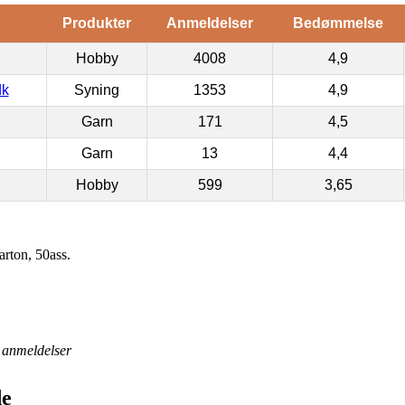
Produkter
Anmeldelser
Bedømmelse
Hobby
4008
4,9
dk
Syning
1353
4,9
Garn
171
4,5
Garn
13
4,4
Hobby
599
3,65
arton, 50ass.
anmeldelser
de