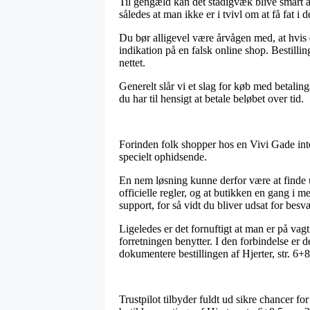
Til gengæld kan det stadigvæk blive smart at 
således at man ikke er i tvivl om at få fat i 
Du bør alligevel være årvågen med, at hvis
indikation på en falsk online shop. Bestilli
nettet.
Generelt slår vi et slag for køb med betaling
du har til hensigt at betale beløbet over tid.
Forinden folk shopper hos en Vivi Gade inte
specielt ophidsende.
En nem løsning kunne derfor være at finde u
officielle regler, og at butikken en gang i
support, for så vidt du bliver udsat for besv
Ligeledes er det fornuftigt at man er på va
forretningen benytter. I den forbindelse er
dokumentere bestillingen af Hjerter, str. 6+
Trustpilot tilbyder fuldt ud sikre chancer fo