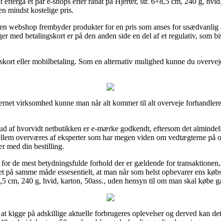
eftergå et par e-shops efter rabat på Hjerter, str. 6+8,5 cm, 240 g, hvid, 
den mindst kostelige pris.
 en webshop frembyder produkter for en pris som anses for usædvanlig
nger med betalingskort er på den anden side en del af et regulativ, som b
skort eller mobilbetaling. Som en alternativ mulighed kunne du overveje e
rnet virksomhed kunne man når alt kommer til alt overveje forhandlerens
d af hvorvidt netbutikken er e-mærke godkendt, eftersom det almindelig
 mellem overværes af eksperter som har megen viden om vedtægterne på o
ær med din bestilling.
gt for de mest betydningsfulde forhold der er gældende for transaktione
 det på samme måde essesentielt, at man når som helst opbevarer ens køb
8,5 cm, 240 g, hvid, karton, 50ass., uden hensyn til om man skal købe ga
r at kigge på adskillige aktuelle forbrugeres oplevelser og derved kan det