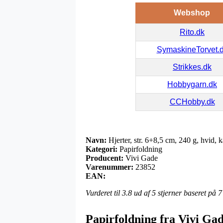
Webshop
Rito.dk
SymaskineTorvet.
Strikkes.dk
Hobbygarn.dk
CCHobby.dk
Navn:
Hjerter, str. 6+8,5 cm, 240 g, hvid, k
Kategori:
Papirfoldning
Producent:
Vivi Gade
Varenummer:
23852
EAN:
Vurderet til
3.8
ud af 5 stjerner baseret på
7
Papirfoldning fra Vivi Ga