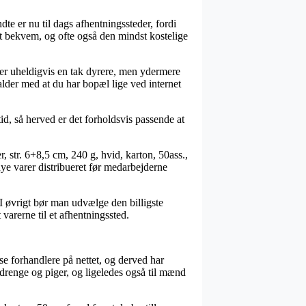
dte er nu til dags afhentningssteder, fordi
igt bekvem, og ofte også den mindst kostelige
en er uheldigvis en tak dyrere, men ydermere
lder med at du har bopæl lige ved internet
tid, så herved er det forholdsvis passende at
, str. 6+8,5 cm, 240 g, hvid, karton, 50ass.,
nye varer distribueret før medarbejderne
 I øvrigt bør man udvælge den billigste
varerne til et afhentningssted.
e forhandlere på nettet, og derved har
drenge og piger, og ligeledes også til mænd