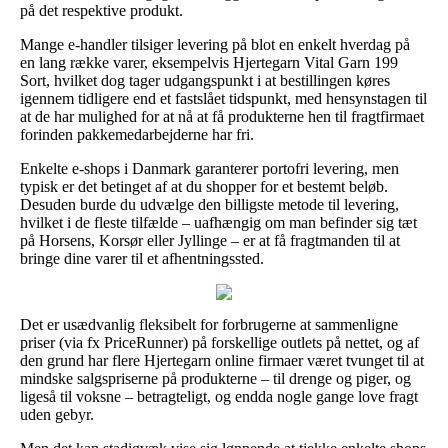
på det respektive produkt.
Mange e-handler tilsiger levering på blot en enkelt hverdag på
en lang række varer, eksempelvis Hjertegarn Vital Garn 199
Sort, hvilket dog tager udgangspunkt i at bestillingen køres
igennem tidligere end et fastslået tidspunkt, med hensynstagen til
at de har mulighed for at nå at få produkterne hen til fragtfirmaet
forinden pakkemedarbejderne har fri.
Enkelte e-shops i Danmark garanterer portofri levering, men
typisk er det betinget af at du shopper for et bestemt beløb.
Desuden burde du udvælge den billigste metode til levering,
hvilket i de fleste tilfælde – uafhængig om man befinder sig tæt
på Horsens, Korsør eller Jyllinge – er at få fragtmanden til at
bringe dine varer til et afhentningssted.
Det er usædvanlig fleksibelt for forbrugerne at sammenligne
priser (via fx PriceRunner) på forskellige outlets på nettet, og af
den grund har flere Hjertegarn online firmaer været tvunget til at
mindske salgspriserne på produkterne – til drenge og piger, og
ligeså til voksne – betragteligt, og endda nogle gange love fragt
uden gebyr.