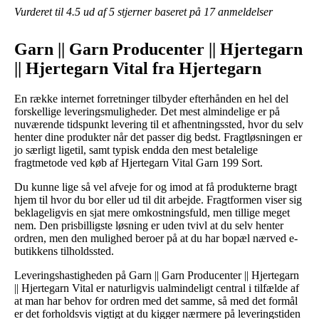
Vurderet til
4.5
ud af 5 stjerner baseret på
17
anmeldelser
Garn || Garn Producenter || Hjertegarn
|| Hjertegarn Vital fra Hjertegarn
En række internet forretninger tilbyder efterhånden en hel del
forskellige leveringsmuligheder. Det mest almindelige er på
nuværende tidspunkt levering til et afhentningssted, hvor du selv
henter dine produkter når det passer dig bedst. Fragtløsningen er
jo særligt ligetil, samt typisk endda den mest betalelige
fragtmetode ved køb af Hjertegarn Vital Garn 199 Sort.
Du kunne lige så vel afveje for og imod at få produkterne bragt
hjem til hvor du bor eller ud til dit arbejde. Fragtformen viser sig
beklageligvis en sjat mere omkostningsfuld, men tillige meget
nem. Den prisbilligste løsning er uden tvivl at du selv henter
ordren, men den mulighed beroer på at du har bopæl nærved e-
butikkens tilholdssted.
Leveringshastigheden på Garn || Garn Producenter || Hjertegarn
|| Hjertegarn Vital er naturligvis ualmindeligt central i tilfælde af
at man har behov for ordren med det samme, så med det formål
er det forholdsvis vigtigt at du kigger nærmere på leveringstiden