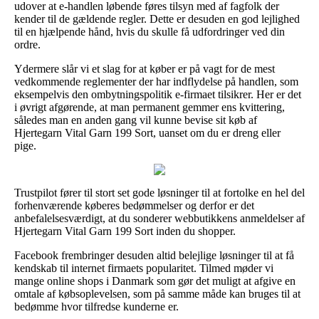
udover at e-handlen løbende føres tilsyn med af fagfolk der
kender til de gældende regler. Dette er desuden en god lejlighed
til en hjælpende hånd, hvis du skulle få udfordringer ved din
ordre.
Ydermere slår vi et slag for at køber er på vagt for de mest
vedkommende reglementer der har indflydelse på handlen, som
eksempelvis den ombytningspolitik e-firmaet tilsikrer. Her er det
i øvrigt afgørende, at man permanent gemmer ens kvittering,
således man en anden gang vil kunne bevise sit køb af
Hjertegarn Vital Garn 199 Sort, uanset om du er dreng eller
pige.
Trustpilot fører til stort set gode løsninger til at fortolke en hel del
forhenværende køberes bedømmelser og derfor er det
anbefalelsesværdigt, at du sonderer webbutikkens anmeldelser af
Hjertegarn Vital Garn 199 Sort inden du shopper.
Facebook frembringer desuden altid belejlige løsninger til at få
kendskab til internet firmaets popularitet. Tilmed møder vi
mange online shops i Danmark som gør det muligt at afgive en
omtale af købsoplevelsen, som på samme måde kan bruges til at
bedømme hvor tilfredse kunderne er.