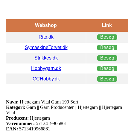
Webshop
Link
Rito.dk
Besøg
SymaskineTorvet.dk
Besøg
Strikkes.dk
Besøg
Hobbygarn.dk
Besøg
CCHobby.dk
Besøg
Navn:
Hjertegarn Vital Garn 199 Sort
Kategori:
Garn || Garn Producenter || Hjertegarn || Hjertegarn
Vital
Producent:
Hjertegarn
Varenummer:
5713419966861
EAN:
5713419966861