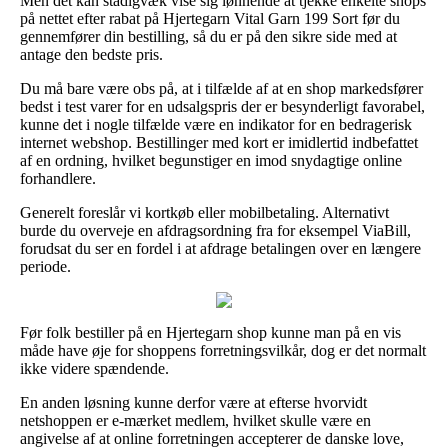
Men det kan stadigvæk vise sig lønnende at tjekke enkelte shops
på nettet efter rabat på Hjertegarn Vital Garn 199 Sort før du
gennemfører din bestilling, så du er på den sikre side med at
antage den bedste pris.
Du må bare være obs på, at i tilfælde af at en shop markedsfører
bedst i test varer for en udsalgspris der er besynderligt favorabel,
kunne det i nogle tilfælde være en indikator for en bedragerisk
internet webshop. Bestillinger med kort er imidlertid indbefattet
af en ordning, hvilket begunstiger en imod snydagtige online
forhandlere.
Generelt foreslår vi kortkøb eller mobilbetaling. Alternativt
burde du overveje en afdragsordning fra for eksempel ViaBill,
forudsat du ser en fordel i at afdrage betalingen over en længere
periode.
Før folk bestiller på en Hjertegarn shop kunne man på en vis
måde have øje for shoppens forretningsvilkår, dog er det normalt
ikke videre spændende.
En anden løsning kunne derfor være at efterse hvorvidt
netshoppen er e-mærket medlem, hvilket skulle være en
angivelse af at online forretningen accepterer de danske love,