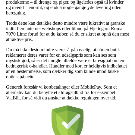
produkterne – til drenge og piger, og ligeledes også til kvinder
og mænd – enormt, og endda nogle gange yde levering uden
beregning.
Trods dette kan det ikke desto mindre være lukrativt at granske
indtil flere internet webshops efter tilbud på Hjertegarn Roma
7070 Lime forud for at du køber, så du er sikret at opnå den mest
attraktive pris.
Du må ikke desto mindre være så påpasselig, at når en butik
reklamerer deres varer for en udsalgspris som kan ses som
mystisk god, så er det i nogle tilfælde være et faresignal om en
bedragerisk e-handler. Handler med kort er heldigvis indbefattet
af en bestemmelse, som dækker dig som kunde imod falske
outlets på nettet.
Generelt foreslår vi kortbetalinger eller MobilePay. Som et
alternativ kan du benytte et afdragstilbud fra for eksempel
ViaBill, for så vidt du ønsker at dække regningen over tid.