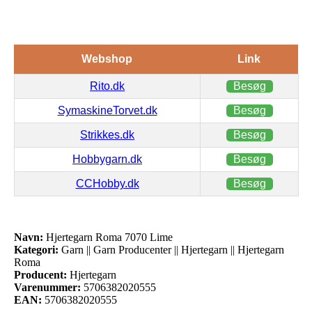
Webshop
Link
Rito.dk
Besøg
SymaskineTorvet.dk
Besøg
Strikkes.dk
Besøg
Hobbygarn.dk
Besøg
CCHobby.dk
Besøg
Navn:
Hjertegarn Roma 7070 Lime
Kategori:
Garn || Garn Producenter || Hjertegarn || Hjertegarn
Roma
Producent:
Hjertegarn
Varenummer:
5706382020555
EAN:
5706382020555