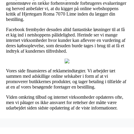
gennemstøve en række forhenværende forbrugeres evalueringer
og herved anbefaler vi, at du kigger på online webshoppens
kritik af Hjertegarn Roma 7070 Lime inden du lægger din
bestilling.
Facebook frembyder desuden altid fantastiske løsninger til at få
et kig ind i netshoppens pålidelighed. Herinde ser vi mange
internet virksomheder hvor kunder kan aflevere en vurdering af
deres købsoplevelse, som desuden burde tages i brug til at få et
indtryk af kundernes tilfredshed.
Vores side finansieres af reklameindtægter. Vi arbejder tæt
sammen med adskillige online selskaber i form af at vi
promoverer butikkernes produkter, og tager betaling i tilfælde af
at en af vores besøgende foretager en bestilling.
Viden omkring tilbud og internet virksomheder opdateres ofte,
men vi påtager os ikke ansvaret for rettelser der måtte være
udarbejdet siden sidste opdatering af de viste informationer.