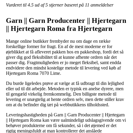
Vurderet til
4.5
ud af 5 stjerner baseret på
11
anmeldelser
Garn || Garn Producenter || Hjertegarn
|| Hjertegarn Roma fra Hjertegarn
Mange online butikker frembyder nu om dage en række
forskellige former for fragt. En af de mest moderne er for
øjeblikket at få afleveret pakken hos en pakkeshop, fordi det så
giver dig god fleksibilitet til at kunne afhente ordren når det
passer dig. Fragtmuligheden er jo meget fleksibel, samt endda
endvidere den mindst kostelige metode til levering ved køb af
Hjertegarn Roma 7070 Lime.
Du burde ligeledes prøve at vælge at få udbragt til din lejlighed
eller ud til dit arbejde. Metoden er typisk en anelse dyrere, men
til gengæld virkelig fremkommelig. Den billigste metode til
levering er unægtelig at hente ordren selv, men dette stiller krav
om at du befinder dig tæt på webbutikkens tilholdssted.
Leveringshastigheden på Garn || Garn Producenter || Hjertegarn
|| Hjertegarn Roma kan være ualmindeligt udslagsgivende om vi
behøver produkterne om få sekunder, så i det øjemed er det
rigtig meningsfuldt at man kontrollerer det anslåede