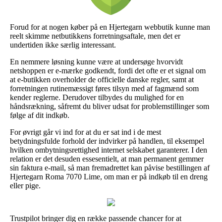
Forud for at nogen køber på en Hjertegarn webbutik kunne man
reelt skimme netbutikkens forretningsaftale, men det er
undertiden ikke særlig interessant.
En nemmere løsning kunne være at undersøge hvorvidt
netshoppen er e-mærke godkendt, fordi det ofte er et signal om
at e-butikken overholder de officielle danske regler, samt at
forretningen rutinemæssigt føres tilsyn med af fagmænd som
kender reglerne. Derudover tilbydes du mulighed for en
håndsrækning, såfremt du bliver udsat for problemstillinger som
følge af dit indkøb.
For øvrigt går vi ind for at du er sat ind i de mest
betydningsfulde forhold der indvirker på handlen, til eksempel
hvilken ombytningsrettighed internet selskabet garanterer. I den
relation er det desuden essesentielt, at man permanent gemmer
sin faktura e-mail, så man fremadrettet kan påvise bestillingen af
Hjertegarn Roma 7070 Lime, om man er på indkøb til en dreng
eller pige.
Trustpilot bringer dig en række passende chancer for at