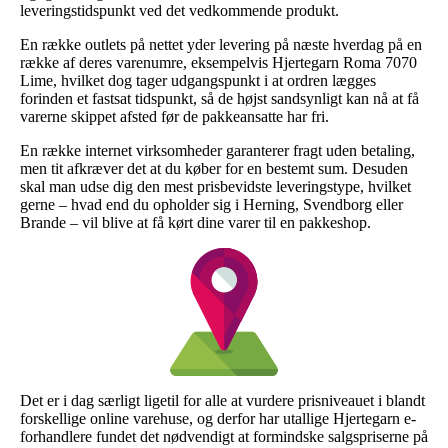
leveringstidspunkt ved det vedkommende produkt.
En række outlets på nettet yder levering på næste hverdag på en
række af deres varenumre, eksempelvis Hjertegarn Roma 7070
Lime, hvilket dog tager udgangspunkt i at ordren lægges
forinden et fastsat tidspunkt, så de højst sandsynligt kan nå at få
varerne skippet afsted før de pakkeansatte har fri.
En række internet virksomheder garanterer fragt uden betaling,
men tit afkræver det at du køber for en bestemt sum. Desuden
skal man udse dig den mest prisbevidste leveringstype, hvilket
gerne – hvad end du opholder sig i Herning, Svendborg eller
Brande – vil blive at få kørt dine varer til en pakkeshop.
Det er i dag særligt ligetil for alle at vurdere prisniveauet i blandt
forskellige online varehuse, og derfor har utallige Hjertegarn e-
forhandlere fundet det nødvendigt at formindske salgspriserne på