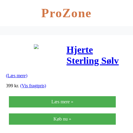
ProZone
Hjerte
Sterling Sølv
Ørestikker fra
(Læs mere)
Pandora
399
kr.
(Vis fragtpris)
297709CZ
Læs mere »
Køb nu »