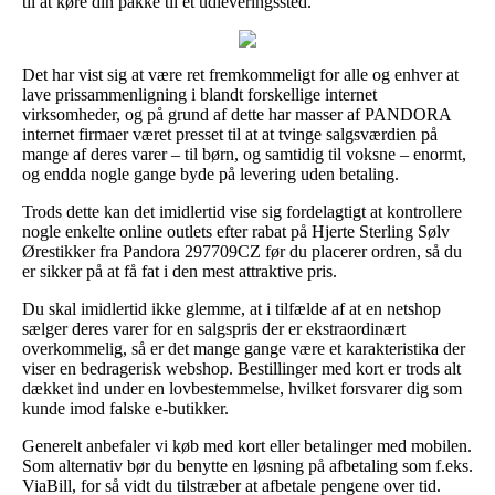
til at køre din pakke til et udleveringssted.
Det har vist sig at være ret fremkommeligt for alle og enhver at
lave prissammenligning i blandt forskellige internet
virksomheder, og på grund af dette har masser af PANDORA
internet firmaer været presset til at at tvinge salgsværdien på
mange af deres varer – til børn, og samtidig til voksne – enormt,
og endda nogle gange byde på levering uden betaling.
Trods dette kan det imidlertid vise sig fordelagtigt at kontrollere
nogle enkelte online outlets efter rabat på Hjerte Sterling Sølv
Ørestikker fra Pandora 297709CZ før du placerer ordren, så du
er sikker på at få fat i den mest attraktive pris.
Du skal imidlertid ikke glemme, at i tilfælde af at en netshop
sælger deres varer for en salgspris der er ekstraordinært
overkommelig, så er det mange gange være et karakteristika der
viser en bedragerisk webshop. Bestillinger med kort er trods alt
dækket ind under en lovbestemmelse, hvilket forsvarer dig som
kunde imod falske e-butikker.
Generelt anbefaler vi køb med kort eller betalinger med mobilen.
Som alternativ bør du benytte en løsning på afbetaling som f.eks.
ViaBill, for så vidt du tilstræber at afbetale pengene over tid.