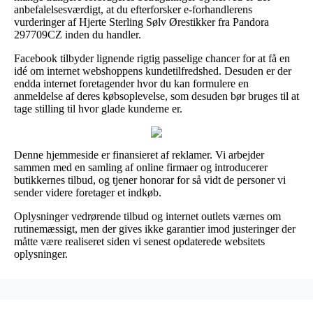
anbefalelsesværdigt, at du efterforsker e-forhandlerens
vurderinger af Hjerte Sterling Sølv Ørestikker fra Pandora
297709CZ inden du handler.
Facebook tilbyder lignende rigtig passelige chancer for at få en
idé om internet webshoppens kundetilfredshed. Desuden er der
endda internet foretagender hvor du kan formulere en
anmeldelse af deres købsoplevelse, som desuden bør bruges til at
tage stilling til hvor glade kunderne er.
Denne hjemmeside er finansieret af reklamer. Vi arbejder
sammen med en samling af online firmaer og introducerer
butikkernes tilbud, og tjener honorar for så vidt de personer vi
sender videre foretager et indkøb.
Oplysninger vedrørende tilbud og internet outlets værnes om
rutinemæssigt, men der gives ikke garantier imod justeringer der
måtte være realiseret siden vi senest opdaterede websitets
oplysninger.