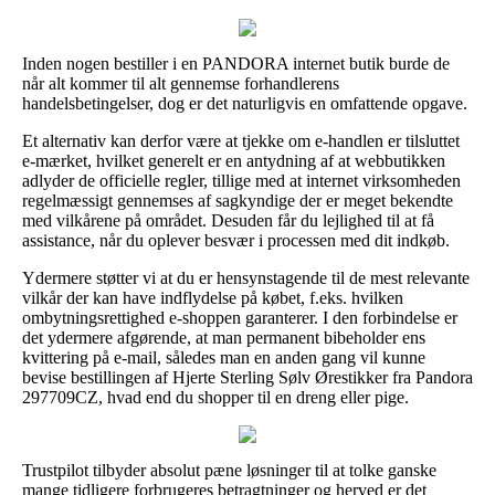
Inden nogen bestiller i en PANDORA internet butik burde de
når alt kommer til alt gennemse forhandlerens
handelsbetingelser, dog er det naturligvis en omfattende opgave.
Et alternativ kan derfor være at tjekke om e-handlen er tilsluttet
e-mærket, hvilket generelt er en antydning af at webbutikken
adlyder de officielle regler, tillige med at internet virksomheden
regelmæssigt gennemses af sagkyndige der er meget bekendte
med vilkårene på området. Desuden får du lejlighed til at få
assistance, når du oplever besvær i processen med dit indkøb.
Ydermere støtter vi at du er hensynstagende til de mest relevante
vilkår der kan have indflydelse på købet, f.eks. hvilken
ombytningsrettighed e-shoppen garanterer. I den forbindelse er
det ydermere afgørende, at man permanent bibeholder ens
kvittering på e-mail, således man en anden gang vil kunne
bevise bestillingen af Hjerte Sterling Sølv Ørestikker fra Pandora
297709CZ, hvad end du shopper til en dreng eller pige.
Trustpilot tilbyder absolut pæne løsninger til at tolke ganske
mange tidligere forbrugeres betragtninger og herved er det