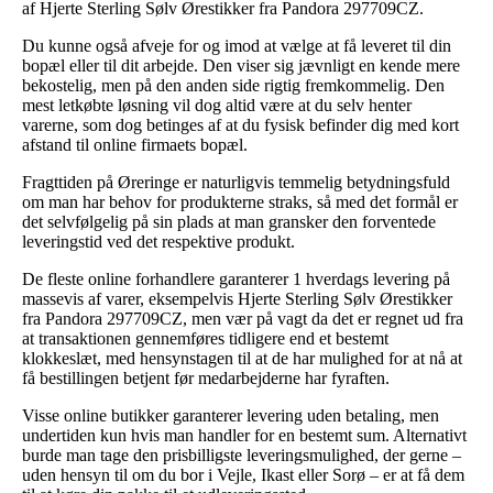
af Hjerte Sterling Sølv Ørestikker fra Pandora 297709CZ.
Du kunne også afveje for og imod at vælge at få leveret til din
bopæl eller til dit arbejde. Den viser sig jævnligt en kende mere
bekostelig, men på den anden side rigtig fremkommelig. Den
mest letkøbte løsning vil dog altid være at du selv henter
varerne, som dog betinges af at du fysisk befinder dig med kort
afstand til online firmaets bopæl.
Fragttiden på Øreringe er naturligvis temmelig betydningsfuld
om man har behov for produkterne straks, så med det formål er
det selvfølgelig på sin plads at man gransker den forventede
leveringstid ved det respektive produkt.
De fleste online forhandlere garanterer 1 hverdags levering på
massevis af varer, eksempelvis Hjerte Sterling Sølv Ørestikker
fra Pandora 297709CZ, men vær på vagt da det er regnet ud fra
at transaktionen gennemføres tidligere end et bestemt
klokkeslæt, med hensynstagen til at de har mulighed for at nå at
få bestillingen betjent før medarbejderne har fyraften.
Visse online butikker garanterer levering uden betaling, men
undertiden kun hvis man handler for en bestemt sum. Alternativt
burde man tage den prisbilligste leveringsmulighed, der gerne –
uden hensyn til om du bor i Vejle, Ikast eller Sorø – er at få dem