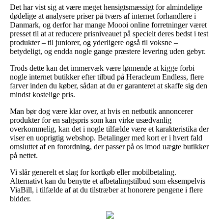
Det har vist sig at være meget hensigtsmæssigt for almindelige
dødelige at analysere priser på tværs af internet forhandlere i
Danmark, og derfor har mange Moooi online forretninger været
presset til at at reducere prisniveauet på specielt deres bedst i test
produkter – til juniorer, og yderligere også til voksne –
betydeligt, og endda nogle gange præstere levering uden gebyr.
Trods dette kan det immervæk være lønnende at kigge forbi
nogle internet butikker efter tilbud på Heracleum Endless, flere
farver inden du køber, sådan at du er garanteret at skaffe sig den
mindst kostelige pris.
Man bør dog være klar over, at hvis en netbutik annoncerer
produkter for en salgspris som kan virke usædvanlig
overkommelig, kan det i nogle tilfælde være et karakteristika der
viser en uoprigtig webshop. Betalinger med kort er i hvert fald
omsluttet af en forordning, der passer på os imod uægte butikker
på nettet.
Vi slår generelt et slag for kortkøb eller mobilbetaling.
Alternativt kan du benytte et afbetalingstilbud som eksempelvis
ViaBill, i tilfælde af at du tilstræber at honorere pengene i flere
bidder.