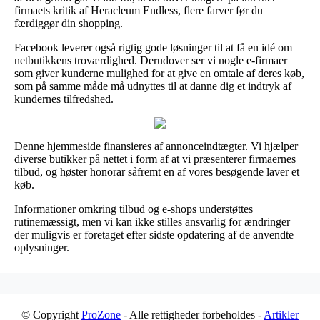
firmaets kritik af Heracleum Endless, flere farver før du
færdiggør din shopping.
Facebook leverer også rigtig gode løsninger til at få en idé om
netbutikkens troværdighed. Derudover ser vi nogle e-firmaer
som giver kunderne mulighed for at give en omtale af deres køb,
som på samme måde må udnyttes til at danne dig et indtryk af
kundernes tilfredshed.
Denne hjemmeside finansieres af annonceindtægter. Vi hjælper
diverse butikker på nettet i form af at vi præsenterer firmaernes
tilbud, og høster honorar såfremt en af vores besøgende laver et
køb.
Informationer omkring tilbud og e-shops understøttes
rutinemæssigt, men vi kan ikke stilles ansvarlig for ændringer
der muligvis er foretaget efter sidste opdatering af de anvendte
oplysninger.
© Copyright
ProZone
- Alle rettigheder forbeholdes -
Artikler