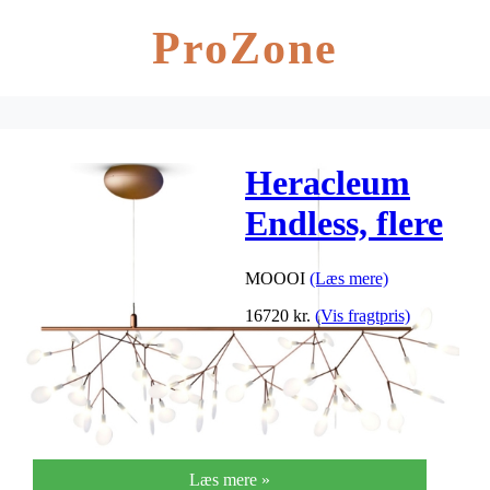
ProZone
Heracleum
Endless, flere
farver
MOOOI
(Læs mere)
16720
kr.
(Vis fragtpris)
Læs mere »