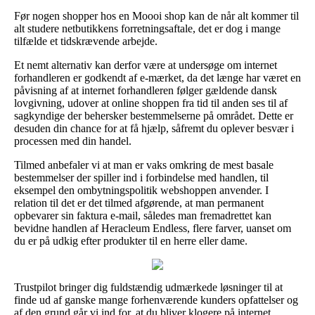
Før nogen shopper hos en Moooi shop kan de når alt kommer til
alt studere netbutikkens forretningsaftale, det er dog i mange
tilfælde et tidskrævende arbejde.
Et nemt alternativ kan derfor være at undersøge om internet
forhandleren er godkendt af e-mærket, da det længe har været en
påvisning af at internet forhandleren følger gældende dansk
lovgivning, udover at online shoppen fra tid til anden ses til af
sagkyndige der behersker bestemmelserne på området. Dette er
desuden din chance for at få hjælp, såfremt du oplever besvær i
processen med din handel.
Tilmed anbefaler vi at man er vaks omkring de mest basale
bestemmelser der spiller ind i forbindelse med handlen, til
eksempel den ombytningspolitik webshoppen anvender. I
relation til det er det tilmed afgørende, at man permanent
opbevarer sin faktura e-mail, således man fremadrettet kan
bevidne handlen af Heracleum Endless, flere farver, uanset om
du er på udkig efter produkter til en herre eller dame.
Trustpilot bringer dig fuldstændig udmærkede løsninger til at
finde ud af ganske mange forhenværende kunders opfattelser og
af den grund går vi ind for, at du bliver klogere på internet