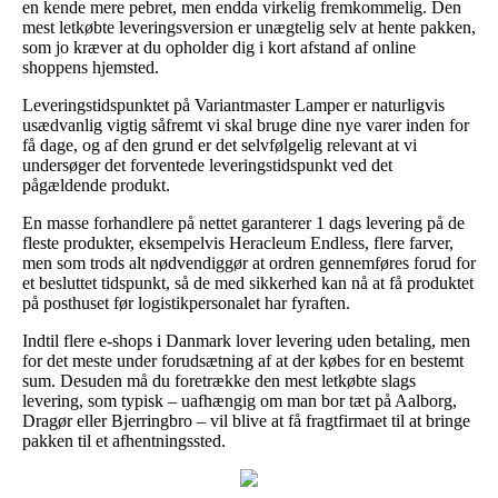
en kende mere pebret, men endda virkelig fremkommelig. Den
mest letkøbte leveringsversion er unægtelig selv at hente pakken,
som jo kræver at du opholder dig i kort afstand af online
shoppens hjemsted.
Leveringstidspunktet på Variantmaster Lamper er naturligvis
usædvanlig vigtig såfremt vi skal bruge dine nye varer inden for
få dage, og af den grund er det selvfølgelig relevant at vi
undersøger det forventede leveringstidspunkt ved det
pågældende produkt.
En masse forhandlere på nettet garanterer 1 dags levering på de
fleste produkter, eksempelvis Heracleum Endless, flere farver,
men som trods alt nødvendiggør at ordren gennemføres forud for
et besluttet tidspunkt, så de med sikkerhed kan nå at få produktet
på posthuset før logistikpersonalet har fyraften.
Indtil flere e-shops i Danmark lover levering uden betaling, men
for det meste under forudsætning af at der købes for en bestemt
sum. Desuden må du foretrække den mest letkøbte slags
levering, som typisk – uafhængig om man bor tæt på Aalborg,
Dragør eller Bjerringbro – vil blive at få fragtfirmaet til at bringe
pakken til et afhentningssted.