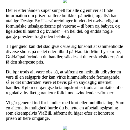
Det er efterhånden super simpelt for alle og enhver at finde
information om priser fra flere butikker på nettet, og altså har
utallige Design By Us e-forretninger fundet det nødvendigt at
formindske udsalgspriserne på varerne – til børn og babyer, og
ligeledes til mænd og kvinder – en hel del, og endda nogle
gange præstere fragt uden betaling.
Til gengæld kan det stadigvæk vise sig lønsomt at sammenholde
diverse shops på nettet efter tilbud på Harakiri Mini Lysekrone,
Gold/Opal forinden du handler, således at du er skudsikker på at
få den skarpeste pris.
Du bør trods alt være obs på, at såfremt en netbutik udbyder en
vare til en salgspris der kan virke himmelråbende fremragende,
så er det undertiden være et bevis på en snydagtig internet
handler. Køb med gængse betalingskort er trods alt omfattet af et
regulativ, hvilket garanterer folk imod svindlende e-firmaer.
Vi går generelt ind for handler med kort eller mobilbetaling. Som
en alternativ mulighed burde du benytte en afbetalingsløsning
som eksempelvis ViaBill, såfremt du higer efter at honorere
prisen af flere omgange.