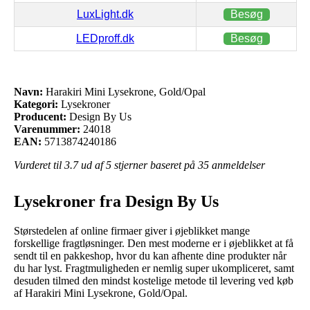
LuxLight.dk
Besøg
LEDproff.dk
Besøg
Navn:
Harakiri Mini Lysekrone, Gold/Opal
Kategori:
Lysekroner
Producent:
Design By Us
Varenummer:
24018
EAN:
5713874240186
Vurderet til
3.7
ud af 5 stjerner baseret på
35
anmeldelser
Lysekroner fra Design By Us
Størstedelen af online firmaer giver i øjeblikket mange
forskellige fragtløsninger. Den mest moderne er i øjeblikket at få
sendt til en pakkeshop, hvor du kan afhente dine produkter når
du har lyst. Fragtmuligheden er nemlig super ukompliceret, samt
desuden tilmed den mindst kostelige metode til levering ved køb
af Harakiri Mini Lysekrone, Gold/Opal.