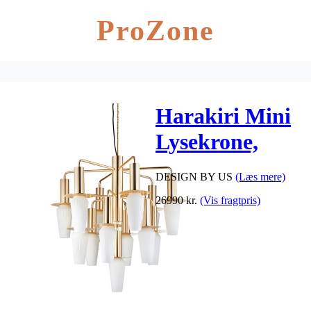
ProZone
Harakiri Mini
Lysekrone,
Gold/Opal
DESIGN BY US
(Læs mere)
26990
kr.
(Vis fragtpris)