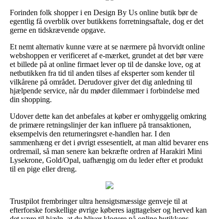
Forinden folk shopper i en Design By Us online butik bør de
egentlig få overblik over butikkens forretningsaftale, dog er det
gerne en tidskrævende opgave.
Et nemt alternativ kunne være at se nærmere på hvorvidt online
webshoppen er verificeret af e-mærket, grundet at det bør være
et billede på at online firmaet lever op til de danske love, og at
netbutikken fra tid til anden tilses af eksperter som kender til
vilkårene på området. Derudover giver det dig anledning til
hjælpende service, når du møder dilemmaer i forbindelse med
din shopping.
Udover dette kan det anbefales at køber er omhyggelig omkring
de primære retningslinjer der kan influere på transaktionen,
eksempelvis den returneringsret e-handlen har. I den
sammenhæng er det i øvrigt essesentielt, at man altid bevarer ens
ordremail, så man senere kan bekræfte ordren af Harakiri Mini
Lysekrone, Gold/Opal, uafhængig om du leder efter et produkt
til en pige eller dreng.
Trustpilot frembringer ultra hensigtsmæssige genveje til at
efterforske forskellige øvrige køberes iagttagelser og herved kan
det være til hjælp, at du bliver klogere på online butikkens