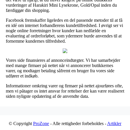
vurderinger af Harakiri Mini Lysekrone, Gold/Opal inden du
færdiggør din shopping.
Facebook fremskaffer ligeledes en del passende metoder til at få
en idé om internet forhandlerens kundetilfredshed. I øvrigt ser vi
nogle online forretninger hvor kunder kan nedfælde en
evaluering af ordreforløbet, som ydermere burde anvendes til at
fornemme kundernes tilfredshed.
Vores side finansieres af annonceindtægter. Vi har samarbejder
med mange firmaer på nettet når vi annoncerer butikkernes
varer, og modtager betaling såfremt en bruger fra vores side
udfører et indkøb.
Informationer omkring varer og firmaer på nettet ajourføres ofte,
men vi påtager os intet ansvar for rettelser der kan være realiseret
siden nyligste opdatering af de anvendte data.
© Copyright
ProZone
- Alle rettigheder forbeholdes -
Artikler