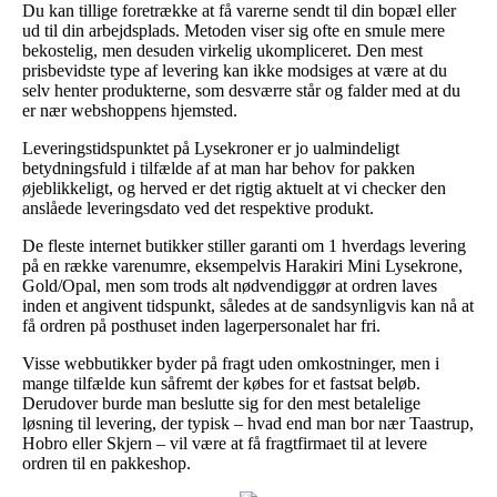
Du kan tillige foretrække at få varerne sendt til din bopæl eller
ud til din arbejdsplads. Metoden viser sig ofte en smule mere
bekostelig, men desuden virkelig ukompliceret. Den mest
prisbevidste type af levering kan ikke modsiges at være at du
selv henter produkterne, som desværre står og falder med at du
er nær webshoppens hjemsted.
Leveringstidspunktet på Lysekroner er jo ualmindeligt
betydningsfuld i tilfælde af at man har behov for pakken
øjeblikkeligt, og herved er det rigtig aktuelt at vi checker den
anslåede leveringsdato ved det respektive produkt.
De fleste internet butikker stiller garanti om 1 hverdags levering
på en række varenumre, eksempelvis Harakiri Mini Lysekrone,
Gold/Opal, men som trods alt nødvendiggør at ordren laves
inden et angivent tidspunkt, således at de sandsynligvis kan nå at
få ordren på posthuset inden lagerpersonalet har fri.
Visse webbutikker byder på fragt uden omkostninger, men i
mange tilfælde kun såfremt der købes for et fastsat beløb.
Derudover burde man beslutte sig for den mest betalelige
løsning til levering, der typisk – hvad end man bor nær Taastrup,
Hobro eller Skjern – vil være at få fragtfirmaet til at levere
ordren til en pakkeshop.