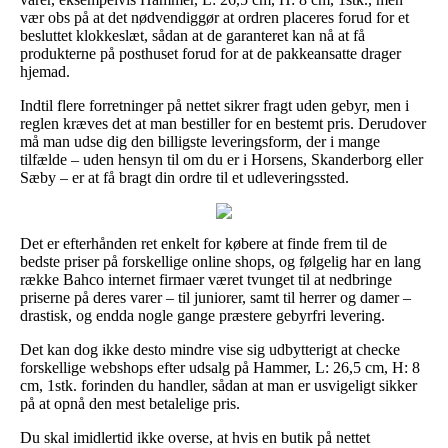
vær obs på at det nødvendiggør at ordren placeres forud for et
besluttet klokkeslæt, sådan at de garanteret kan nå at få
produkterne på posthuset forud for at de pakkeansatte drager
hjemad.
Indtil flere forretninger på nettet sikrer fragt uden gebyr, men i
reglen kræves det at man bestiller for en bestemt pris. Derudover
må man udse dig den billigste leveringsform, der i mange
tilfælde – uden hensyn til om du er i Horsens, Skanderborg eller
Sæby – er at få bragt din ordre til et udleveringssted.
Det er efterhånden ret enkelt for købere at finde frem til de
bedste priser på forskellige online shops, og følgelig har en lang
række Bahco internet firmaer været tvunget til at nedbringe
priserne på deres varer – til juniorer, samt til herrer og damer –
drastisk, og endda nogle gange præstere gebyrfri levering.
Det kan dog ikke desto mindre vise sig udbytterigt at checke
forskellige webshops efter udsalg på Hammer, L: 26,5 cm, H: 8
cm, 1stk. forinden du handler, sådan at man er usvigeligt sikker
på at opnå den mest betalelige pris.
Du skal imidlertid ikke overse, at hvis en butik på nettet