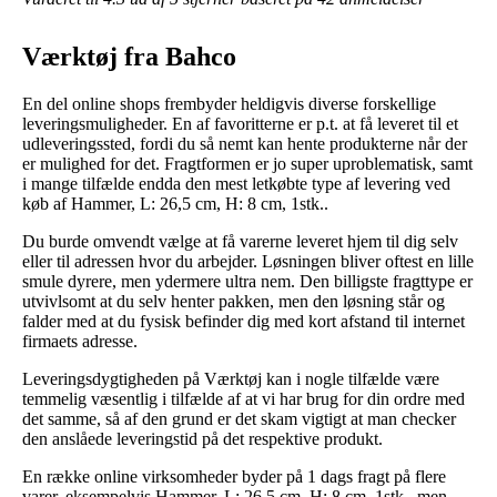
Værktøj fra Bahco
En del online shops frembyder heldigvis diverse forskellige
leveringsmuligheder. En af favoritterne er p.t. at få leveret til et
udleveringssted, fordi du så nemt kan hente produkterne når der
er mulighed for det. Fragtformen er jo super uproblematisk, samt
i mange tilfælde endda den mest letkøbte type af levering ved
køb af Hammer, L: 26,5 cm, H: 8 cm, 1stk..
Du burde omvendt vælge at få varerne leveret hjem til dig selv
eller til adressen hvor du arbejder. Løsningen bliver oftest en lille
smule dyrere, men ydermere ultra nem. Den billigste fragttype er
utvivlsomt at du selv henter pakken, men den løsning står og
falder med at du fysisk befinder dig med kort afstand til internet
firmaets adresse.
Leveringsdygtigheden på Værktøj kan i nogle tilfælde være
temmelig væsentlig i tilfælde af at vi har brug for din ordre med
det samme, så af den grund er det skam vigtigt at man checker
den anslåede leveringstid på det respektive produkt.
En række online virksomheder byder på 1 dags fragt på flere
varer, eksempelvis Hammer, L: 26,5 cm, H: 8 cm, 1stk., men