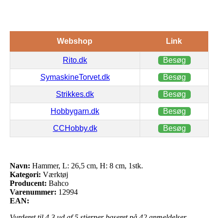
Webshop
Link
Rito.dk
Besøg
SymaskineTorvet.dk
Besøg
Strikkes.dk
Besøg
Hobbygarn.dk
Besøg
CCHobby.dk
Besøg
Navn:
Hammer, L: 26,5 cm, H: 8 cm, 1stk.
Kategori:
Værktøj
Producent:
Bahco
Varenummer:
12994
EAN:
Vurderet til
4.3
ud af 5 stjerner baseret på
42
anmeldelser