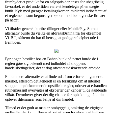
frembyder et produkt for en salgspris der anses for ubegribelig
favorabel, er det undertiden være et kendetegn på en uægte
butik. Køb med gængse betalingskort er imidlertid indbefattet af
et reglement, som begunstiger køber imod bedrageriske firmaer
på nettet.
Vi tilråder generelt kortbestillinger eller MobilePay. Som et
alternativ burde du vælge en afdragsløsning fra for eksempel
ViaBill, såfremt du har til hensigt at godtgøre beløbet ude i
fremtiden.
Før nogen bestiller hos en Bahco butik på nettet burde de i
reglen gøre sig bekendt med indholdet af shoppens
handelsbetingelser, det er dog oftest et tidskrævende arbejde.
Et nemmere alternativ er at finde ud af om e-forretningen er e-
mærket, eftersom det generelt er en forsikring om at internet
shoppen imødekommer de opstillede regler, udover at e-handlen
rutinemæssigt overvåges af eksperter der kender til de gældende
vilkår. Derudover giver det dig chance for opbakning, ifald du
oplever dilemmaer som følge af din handel.
Tilmed er det godt at man er omhyggelig omkring de vigtigste
vedtægter der kan influere på købet, som for eksempel hvilken