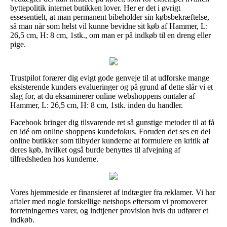
byttepolitik internet butikken lover. Her er det i øvrigt
essesentielt, at man permanent bibeholder sin købsbekræftelse,
så man når som helst vil kunne bevidne sit køb af Hammer, L:
26,5 cm, H: 8 cm, 1stk., om man er på indkøb til en dreng eller
pige.
Trustpilot forærer dig evigt gode genveje til at udforske mange
eksisterende kunders evalueringer og på grund af dette slår vi et
slag for, at du eksaminerer online webshoppens omtaler af
Hammer, L: 26,5 cm, H: 8 cm, 1stk. inden du handler.
Facebook bringer dig tilsvarende ret så gunstige metoder til at få
en idé om online shoppens kundefokus. Foruden det ses en del
online butikker som tilbyder kunderne at formulere en kritik af
deres køb, hvilket også burde benyttes til afvejning af
tilfredsheden hos kunderne.
Vores hjemmeside er finansieret af indtægter fra reklamer. Vi har
aftaler med nogle forskellige netshops eftersom vi promoverer
forretningernes varer, og indtjener provision hvis du udfører et
indkøb.