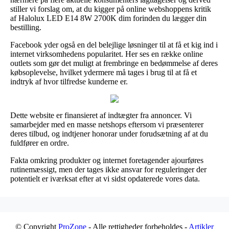
stiller vi forslag om, at du kigger på online webshoppens kritik
af Halolux LED E14 8W 2700K dim forinden du lægger din
bestilling.
Facebook yder også en del belejlige løsninger til at få et kig ind i
internet virksomhedens popularitet. Her ses en række online
outlets som gør det muligt at frembringe en bedømmelse af deres
købsoplevelse, hvilket ydermere må tages i brug til at få et
indtryk af hvor tilfredse kunderne er.
Dette website er finansieret af indtægter fra annoncer. Vi
samarbejder med en masse netshops eftersom vi præsenterer
deres tilbud, og indtjener honorar under forudsætning af at du
fuldfører en ordre.
Fakta omkring produkter og internet foretagender ajourføres
rutinemæssigt, men der tages ikke ansvar for reguleringer der
potentielt er iværksat efter at vi sidst opdaterede vores data.
© Copyright
ProZone
- Alle rettigheder forbeholdes -
Artikler