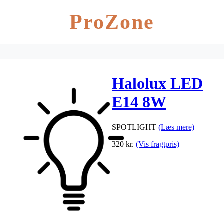
ProZone
Halolux LED
E14 8W
2700K dim
SPOTLIGHT
(Læs mere)
320
kr.
(Vis fragtpris)