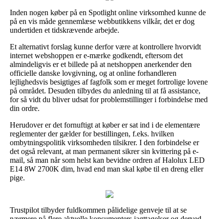
Inden nogen køber på en Spotlight online virksomhed kunne de
på en vis måde gennemlæse webbutikkens vilkår, det er dog
undertiden et tidskrævende arbejde.
Et alternativt forslag kunne derfor være at kontrollere hvorvidt
internet webshoppen er e-mærke godkendt, eftersom det
almindeligvis er et billede på at netshoppen anerkender den
officielle danske lovgivning, og at online forhandleren
lejlighedsvis besigtiges af fagfolk som er meget fortrolige lovene
på området. Desuden tilbydes du anledning til at få assistance,
for så vidt du bliver udsat for problemstillinger i forbindelse med
din ordre.
Herudover er det fornuftigt at køber er sat ind i de elementære
reglementer der gælder for bestillingen, f.eks. hvilken
ombytningspolitik virksomheden tilsikrer. I den forbindelse er
det også relevant, at man permanent sikrer sin kvittering på e-
mail, så man når som helst kan bevidne ordren af Halolux LED
E14 8W 2700K dim, hvad end man skal købe til en dreng eller
pige.
Trustpilot tilbyder fuldkommen pålidelige genveje til at se
nærmere på flere aktuelle konsumenters iagttagelser og derved