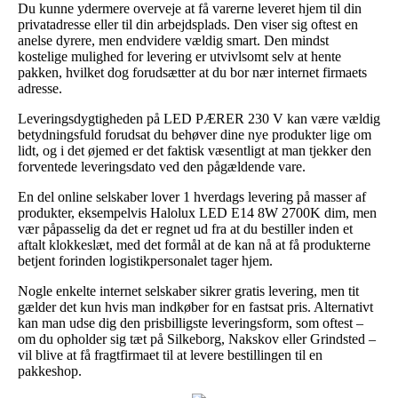
Du kunne ydermere overveje at få varerne leveret hjem til din
privatadresse eller til din arbejdsplads. Den viser sig oftest en
anelse dyrere, men endvidere vældig smart. Den mindst
kostelige mulighed for levering er utvivlsomt selv at hente
pakken, hvilket dog forudsætter at du bor nær internet firmaets
adresse.
Leveringsdygtigheden på LED PÆRER 230 V kan være vældig
betydningsfuld forudsat du behøver dine nye produkter lige om
lidt, og i det øjemed er det faktisk væsentligt at man tjekker den
forventede leveringsdato ved den pågældende vare.
En del online selskaber lover 1 hverdags levering på masser af
produkter, eksempelvis Halolux LED E14 8W 2700K dim, men
vær påpasselig da det er regnet ud fra at du bestiller inden et
aftalt klokkeslæt, med det formål at de kan nå at få produkterne
betjent forinden logistikpersonalet tager hjem.
Nogle enkelte internet selskaber sikrer gratis levering, men tit
gælder det kun hvis man indkøber for en fastsat pris. Alternativt
kan man udse dig den prisbilligste leveringsform, som oftest –
om du opholder sig tæt på Silkeborg, Nakskov eller Grindsted –
vil blive at få fragtfirmaet til at levere bestillingen til en
pakkeshop.