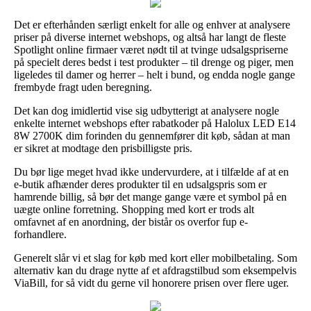
Det er efterhånden særligt enkelt for alle og enhver at analysere
priser på diverse internet webshops, og altså har langt de fleste
Spotlight online firmaer været nødt til at tvinge udsalgspriserne
på specielt deres bedst i test produkter – til drenge og piger, men
ligeledes til damer og herrer – helt i bund, og endda nogle gange
frembyde fragt uden beregning.
Det kan dog imidlertid vise sig udbytterigt at analysere nogle
enkelte internet webshops efter rabatkoder på Halolux LED E14
8W 2700K dim forinden du gennemfører dit køb, sådan at man
er sikret at modtage den prisbilligste pris.
Du bør lige meget hvad ikke undervurdere, at i tilfælde af at en
e-butik afhænder deres produkter til en udsalgspris som er
hamrende billig, så bør det mange gange være et symbol på en
uægte online forretning. Shopping med kort er trods alt
omfavnet af en anordning, der bistår os overfor fup e-
forhandlere.
Generelt slår vi et slag for køb med kort eller mobilbetaling. Som
alternativ kan du drage nytte af et afdragstilbud som eksempelvis
ViaBill, for så vidt du gerne vil honorere prisen over flere uger.