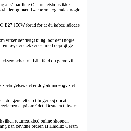
 og altså har flere Osram netshops ikke
il kvinder og mænd – enormt, og endda nogle
ECO E27 150W forud for at du køber, således
om virker uendeligt billig, bør det i nogle
af en lov, der dækker os imod uoprigtige
m eksempelvis ViaBill, ifald du gerne vil
sbetingelser, det er dog almindeligvis et
 det generelt er et fingerpeg om at
l reglementet på området. Desuden tilbydes
 hvilken returrettighed online shoppen
en gang kan bevidne ordren af Halolux Ceram