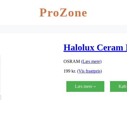
ProZone
Halolux Ceram
OSRAM
(Læs mere)
199
kr.
(Vis fragtpris)
Læs mere »
Køb 