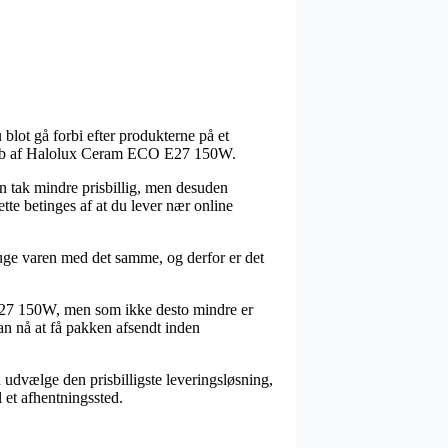
 blot gå forbi efter produkterne på et
ed køb af Halolux Ceram ECO E27 150W.
 en tak mindre prisbillig, men desuden
tte betinges af at du lever nær online
e varen med det samme, og derfor er det
 E27 150W, men som ikke desto mindre er
kan nå at få pakken afsendt inden
u udvælge den prisbilligste leveringsløsning,
l et afhentningssted.