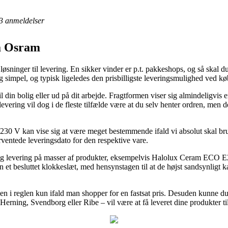
3
anmeldelser
 Osram
løsninger til levering. En sikker vinder er p.t. pakkeshops, og så skal du
elig simpel, og typisk ligeledes den prisbilligste leveringsmulighed v
il din bolig eller ud på dit arbejde. Fragtformen viser sig almindeligvis
evering vil dog i de fleste tilfælde være at du selv henter ordren, men de
 kan vise sig at være meget bestemmende ifald vi absolut skal brug
rventede leveringsdato for den respektive vare.
-dag levering på masser af produkter, eksempelvis Halolux Ceram ECO
en et besluttet klokkeslæt, med hensynstagen til at de højst sandsynligt 
 men i reglen kun ifald man shopper for en fastsat pris. Desuden kunne d
 Herning, Svendborg eller Ribe – vil være at få leveret dine produkter ti