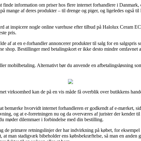
t finde information om priser hos flere internet forhandlere i Danmark,
på mange af deres produkter – til drenge og piger, og ligeledes også t
værd at inspicere nogle online varehuse efter tilbud på Halolux Ceram 
ste pris.
lde af at en e-forhandler annoncerer produkter til salg for en salgspris s
ine shop. Bestillinger med betalingskort er ikke desto mindre omfavnet 
eller mobilbetaling. Alternativt bør du anvende en afbetalingsløsning so
net virksomhed kan de på en vis måde få overblik over butikkens handel
bemærke hvorvidt internet forhandleren er godkendt af e-mærket, siden
ing, og at e-forretningen nu og da overværes af jurister der kender ti
du møder dilemmaer i forbindelse med din bestilling.
ng de primære retningslinjer der har indvirkning på købet, for eksempel
vigtigt, at man stadigvæk bibeholder ens købsbekræftelse, så man en and