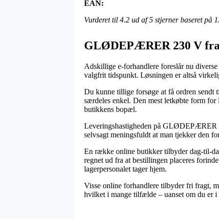
EAN:
Vurderet til
4.2
ud af 5 stjerner baseret på
1
GLØDEPÆRER 230 V fra
Adskillige e-forhandlere foreslår nu diverse 
valgfrit tidspunkt. Løsningen er altså virk
Du kunne tillige forsøge at få ordren sendt t
særdeles enkel. Den mest letkøbte form for l
butikkens bopæl.
Leveringshastigheden på GLØDEPÆRER 230 V
selvsagt meningsfuldt at man tjekker den fo
En række online butikker tilbyder dag-til
regnet ud fra at bestillingen placeres forind
lagerpersonalet tager hjem.
Visse online forhandlere tilbyder fri fragt,
hvilket i mange tilfælde – uanset om du er i