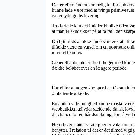
Det er efterhånden temmelig let for enhver a
kunne lade være med at tvinge prisniveauet 
gange yde gratis levering.
Trods dette kan det imidlertid blive tiden 
at man er skudsikker på at få fat i den skarpe
Du bør trods alt ikke undervurdere, at i tilfæ
tilfælde være en varsel om en uoprigtig onl
internet handler.
Generelt anbefaler vi bestillinger med kort 
dække beløbet over en længere periode.
Forud for at nogen shopper i en Osram inter
omfattende arbejde.
En anden valgmulighed kunne måske være at 
webbutikken adlyder gældende dansk lovgivn
du chance for en håndsrækning, for så vidt 
Herudover støtter vi at køber er vaks omkri
benytter. I relation til det er det tilmed 