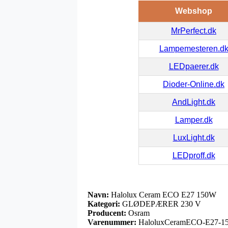
Webshop
MrPerfect.dk
Lampemesteren.d
LEDpaerer.dk
Dioder-Online.dk
AndLight.dk
Lamper.dk
LuxLight.dk
LEDproff.dk
Navn:
Halolux Ceram ECO E27 150W
Kategori:
GLØDEPÆRER 230 V
Producent:
Osram
Varenummer:
HaloluxCeramECO-E27-1