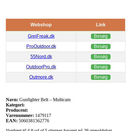
Webshop
Link
GrejFreak.dk
Besøg
ProOutdoor.dk
Besøg
55Nord.dk
Besøg
OutdoorPro.dk
Besøg
Outmore.dk
Besøg
Navn:
Gunfighter Belt – Multicam
Kategori:
Producent:
Varenummer:
1479117
EAN:
5060381562776
Vurderet til
4.9
ud af 5 stjerner baseret på
29
anmeldelser