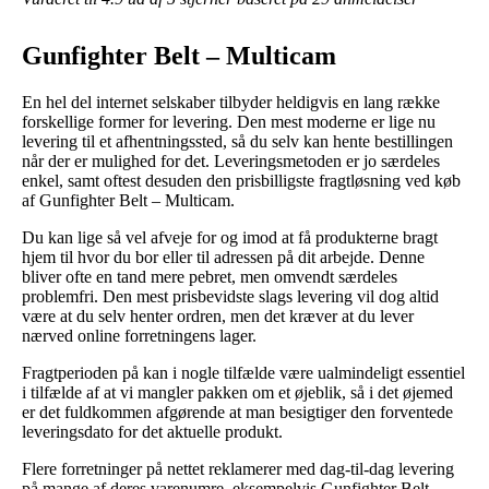
Gunfighter Belt – Multicam
En hel del internet selskaber tilbyder heldigvis en lang række
forskellige former for levering. Den mest moderne er lige nu
levering til et afhentningssted, så du selv kan hente bestillingen
når der er mulighed for det. Leveringsmetoden er jo særdeles
enkel, samt oftest desuden den prisbilligste fragtløsning ved køb
af Gunfighter Belt – Multicam.
Du kan lige så vel afveje for og imod at få produkterne bragt
hjem til hvor du bor eller til adressen på dit arbejde. Denne
bliver ofte en tand mere pebret, men omvendt særdeles
problemfri. Den mest prisbevidste slags levering vil dog altid
være at du selv henter ordren, men det kræver at du lever
nærved online forretningens lager.
Fragtperioden på kan i nogle tilfælde være ualmindeligt essentiel
i tilfælde af at vi mangler pakken om et øjeblik, så i det øjemed
er det fuldkommen afgørende at man besigtiger den forventede
leveringsdato for det aktuelle produkt.
Flere forretninger på nettet reklamerer med dag-til-dag levering
på mange af deres varenumre, eksempelvis Gunfighter Belt –