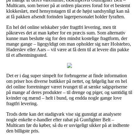
Multicam, som beroer på at ordren placeres forud for et bestemt
klokkeslæt, med hensynstagen til at de højst sandsynligt kan nå
at få pakken afsendt forinden lagerpersonalet holder fyraften.
En hel del online selskaber yder fragtfri levering, men tit
påkræves det at man køber for en præcis sum. Som alternativ
kunne man beslutte sig for den mindst kostelige fragtform, der
mange gange – ligegyldigt om man opholder sig nær Holstebro,
Haderslev eller Aars – vil være at få dem til at levere din pakke
til et afhentningssted.
Det er i dag super simpelt for forbrugerne at finde information
om priser hos diverse butikker på nettet, og følgelig har en hel
del online forretninger været tvunget til at sænke salgspriserne
på mange af deres produkter – til drenge og piger, og samtidig til
kvinder og mænd – helt i bund, og endda nogle gange love
fragtfri levering.
Trods dette kan det stadigvæk vise sig gunstigt at analysere
nogle enkelte e-handler efter rabat på Gunfighter Belt –
Multicam før du køber, så du er usvigeligt sikker på at indhente
den billigste pris.