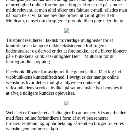
returrettighed online forretningen bruger. Her er det på samme
måde relevant, at man altid sikrer ens faktura e-mail, således man
når som helst vil kunne bevidne ordren af Gunfighter Belt –
Multicam, uanset om du søger et produkt til en pige eller dreng.
Trustpilot resulterer i faktisk troværdige muligheder for at
kontrollere en længere række eksisterende forbrugeres
bedømmelser og derved er det at foretrække, at du bliver klogere
på e-butikkens kritik af Gunfighter Belt – Multicam før du
færdiggør din shopping.
Facebook tilbyder for øvrigt ret fine genveje til at få et kig ind i
webbutikkens kundetilfredshed. I øvrigt er der mange online
webshops hvor det er muligt at afgive en omtale af
virksomhedens service, hvilket på samme måde bør benyttes til
at afveje tidligere kunders oplevelser.
Websitet er finansieret af indtægter fra annoncer. Vi samarbejder
med flere online forhandlere i form af at vi præsenterer
firmaernes tilbud, og opnår betaling såfremt en bruger fra vores
website gennemfører et køb.