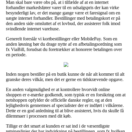
Man skal bare være obs på, at i tilfælde af at en internet
forhandler markedsfører varer til en udsalgspris der kan virke
besynderligt lav, er det mange gange være et faresignal om en
uægte internet forhandler. Bestillinger med betalingskort er på
den anden side omsluttet af et lovbud, der assisterer folk imod
svindlende internet varehuse.
Generelt foreslår vi kortbestillinger eller MobilePay. Som en
anden løsning bør du drage nytte af en afbetalingsordning som
fx ViaBill, forudsat du foretrækker at honorere betalingen over
en periode.
Inden nogen bestiller på en butik kunne de når alt kommer til alt
granske deres vilkår, men det er gerne en tidskrævende opgave.
En anden valgmulighed er at kontrollere hvorvidt online
shoppen er e-mærke godkendt, som typisk er en forsikring om at
netshoppen opfylder de officielle danske regler, og at den
lejlighedsvis gennemses af specialister der er indført i vilkårene.
Dette er en god anledning til at blive assisteret, hvis du skulle få
dilemmaer i processen med dit køb.
Tillige er det smart at kunden er sat ind i de væsentligste
retningslinjer der har indvirkning på bestillingen, som fx hvilken