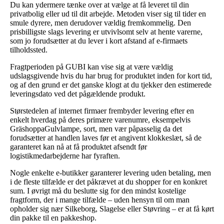
Du kan ydermere tænke over at vælge at få leveret til din
privatbolig eller ud til dit arbejde. Metoden viser sig til tider en
smule dyrere, men derudover vældig fremkommelig. Den
prisbilligste slags levering er utvivlsomt selv at hente varerne,
som jo forudsætter at du lever i kort afstand af e-firmaets
tilholdssted.
Fragtperioden på GUBI kan vise sig at være vældig
udslagsgivende hvis du har brug for produktet inden for kort tid,
og af den grund er det ganske klogt at du tjekker den estimerede
leveringsdato ved det pågældende produkt.
Størstedelen af internet firmaer frembyder levering efter en
enkelt hverdag på deres primære varenumre, eksempelvis
GräshoppaGulvlampe, sort, men vær påpasselig da det
forudsætter at handlen laves før et angivent klokkeslæt, så de
garanteret kan nå at få produktet afsendt før
logistikmedarbejderne har fyraften.
Nogle enkelte e-butikker garanterer levering uden betaling, men
i de fleste tilfælde er det påkrævet at du shopper for en konkret
sum. I øvrigt må du beslutte sig for den mindst kostelige
fragtform, der i mange tilfælde – uden hensyn til om man
opholder sig nær Silkeborg, Slagelse eller Støvring – er at få kørt
din pakke til en pakkeshop.