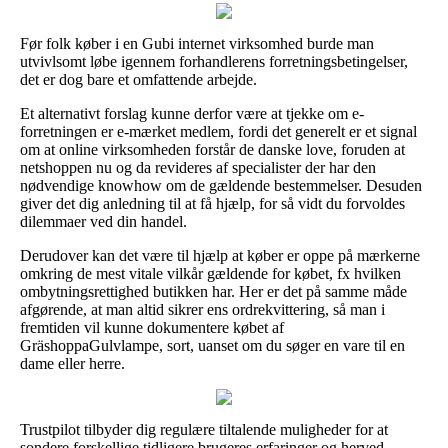
Før folk køber i en Gubi internet virksomhed burde man
utvivlsomt løbe igennem forhandlerens forretningsbetingelser,
det er dog bare et omfattende arbejde.
Et alternativt forslag kunne derfor være at tjekke om e-
forretningen er e-mærket medlem, fordi det generelt er et signal
om at online virksomheden forstår de danske love, foruden at
netshoppen nu og da revideres af specialister der har den
nødvendige knowhow om de gældende bestemmelser. Desuden
giver det dig anledning til at få hjælp, for så vidt du forvoldes
dilemmaer ved din handel.
Derudover kan det være til hjælp at køber er oppe på mærkerne
omkring de mest vitale vilkår gældende for købet, fx hvilken
ombytningsrettighed butikken har. Her er det på samme måde
afgørende, at man altid sikrer ens ordrekvittering, så man i
fremtiden vil kunne dokumentere købet af
GräshoppaGulvlampe, sort, uanset om du søger en vare til en
dame eller herre.
Trustpilot tilbyder dig regulære tiltalende muligheder for at
sondere forskellige tidligere brugeres erfaringer og herved