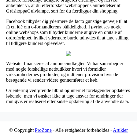
anbefaler vi, at du efterforsker webshoppens anmeldelser af
GräshoppaGulvlampe, sort før du færdiggør din shopping.
Facebook tilbyder dig ydermere de facto gunstige genveje til at
få en idé om e-forhandlerens pålidelighed. I øvrigt ses nogle
online webshops som tilbyder kunderne at give en omtale af
ordreforløbet, hvilket ydermere burde udnyttes til at tage stilling
til tidligere kunders oplevelser.
Websitet finansieres af annonceindtægter. Vi har samarbejder
med nogle forskellige netbutikker hvori vi formidler
virksomhedernes produkter, og indtjener provision hvis de
besøgende vi sender videre gennemfører et køb.
Orientering vedrørende tilbud og internet foretagender opdateres
løbende, men vi ønsker ikke at tage ansvar for ændringer der
muligvis er realiseret efter sidste opdatering af de anvendte data.
© Copyright
ProZone
- Alle rettigheder forbeholdes -
Artikler