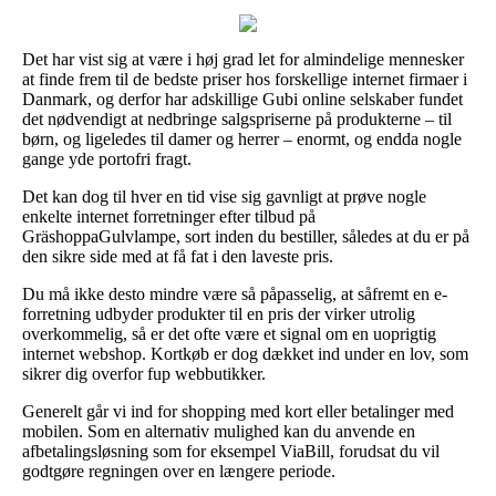
Det har vist sig at være i høj grad let for almindelige mennesker
at finde frem til de bedste priser hos forskellige internet firmaer i
Danmark, og derfor har adskillige Gubi online selskaber fundet
det nødvendigt at nedbringe salgspriserne på produkterne – til
børn, og ligeledes til damer og herrer – enormt, og endda nogle
gange yde portofri fragt.
Det kan dog til hver en tid vise sig gavnligt at prøve nogle
enkelte internet forretninger efter tilbud på
GräshoppaGulvlampe, sort inden du bestiller, således at du er på
den sikre side med at få fat i den laveste pris.
Du må ikke desto mindre være så påpasselig, at såfremt en e-
forretning udbyder produkter til en pris der virker utrolig
overkommelig, så er det ofte være et signal om en uoprigtig
internet webshop. Kortkøb er dog dækket ind under en lov, som
sikrer dig overfor fup webbutikker.
Generelt går vi ind for shopping med kort eller betalinger med
mobilen. Som en alternativ mulighed kan du anvende en
afbetalingsløsning som for eksempel ViaBill, forudsat du vil
godtgøre regningen over en længere periode.