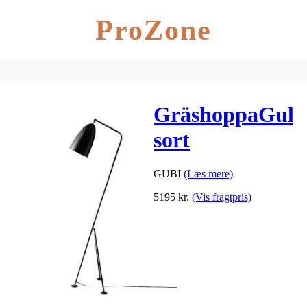
ProZone
GräshoppaGulv
sort
GUBI
(Læs mere)
5195
kr.
(Vis fragtpris)