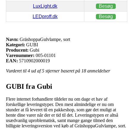
LuxLight.dk
Besøg
LEDproff.dk
Besøg
Navn:
GräshoppaGulvlampe, sort
Kategori:
GUBI
Producent:
Gubi
Varenummer:
005-01101
EAN:
5710902000019
Vurderet til
4
ud af 5 stjerner baseret på
18
anmeldelser
GUBI fra Gubi
Flere internet forhandlere tildeler nu om dage et hav af
forskellige leveringstyper. Den mest almindelige er nu om
stunder at få leveret til en pakkeshop, som gør det muligt at
hente dine varer når der er tid til det. Leveringstypen er altså
usædvanlig uproblematisk, samt mange gange tilmed den
billigste leveringsversion ved køb af GräshoppaGulvlampe, sort.