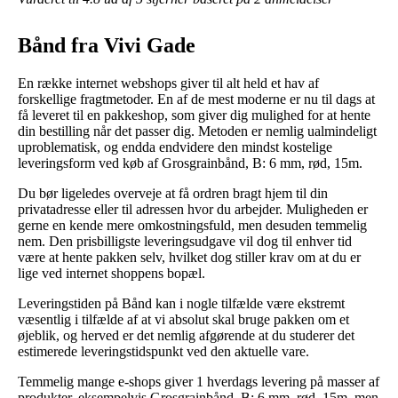
Bånd fra Vivi Gade
En række internet webshops giver til alt held et hav af
forskellige fragtmetoder. En af de mest moderne er nu til dags at
få leveret til en pakkeshop, som giver dig mulighed for at hente
din bestilling når det passer dig. Metoden er nemlig ualmindeligt
uproblematisk, og endda endvidere den mindst kostelige
leveringsform ved køb af Grosgrainbånd, B: 6 mm, rød, 15m.
Du bør ligeledes overveje at få ordren bragt hjem til din
privatadresse eller til adressen hvor du arbejder. Muligheden er
gerne en kende mere omkostningsfuld, men desuden temmelig
nem. Den prisbilligste leveringsudgave vil dog til enhver tid
være at hente pakken selv, hvilket dog stiller krav om at du er
lige ved internet shoppens bopæl.
Leveringstiden på Bånd kan i nogle tilfælde være ekstremt
væsentlig i tilfælde af at vi absolut skal bruge pakken om et
øjeblik, og herved er det nemlig afgørende at du studerer det
estimerede leveringstidspunkt ved den aktuelle vare.
Temmelig mange e-shops giver 1 hverdags levering på masser af
produkter, eksempelvis Grosgrainbånd, B: 6 mm, rød, 15m, men