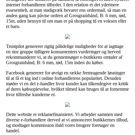
internet forhandleren tilbyder. I den relation er det ydermere
essesentielt, at man stadigvæk bevarer ens ordremail, så man en
anden gang kan påvise ordren af Grosgrainbånd, B: 6 mm, rød,
15m, uden hensyn til om man er på shopping til en voksen eller
et barn.
Trustpilot genererer rigtig pålidelige muligheder for at iagttage
en stor gruppe tidligere konsumenters vurderinger og herved
rekommanderer vi, at du gennemsøger e-butikkens omtaler af
Grosgrainbånd, B: 6 mm, rød, 15m inden du køber.
Facebook genererer for øvrigt en række fremragende løsninger
til at få et kig ind i online forhandlerens popularitet. Desuden
møder vi en del e-handler hvor kunder kan tilkendegive en kritik
af deres købsoplevelse, hvilket tilmed kan bruges til at fornemme
hvor tilfredse kunderne er.
Dette website er reklamefinansieret. Vi arbejder sammen med
diverse e-forhandlere derved at vi annoncerer butikkernes tilbud,
og modtager kommission ifald vores brugere foretager en
handel.