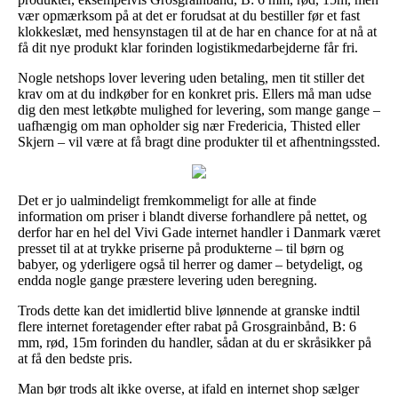
vær opmærksom på at det er forudsat at du bestiller før et fast
klokkeslæt, med hensynstagen til at de har en chance for at nå at
få dit nye produkt klar forinden logistikmedarbejderne får fri.
Nogle netshops lover levering uden betaling, men tit stiller det
krav om at du indkøber for en konkret pris. Ellers må man udse
dig den mest letkøbte mulighed for levering, som mange gange –
uafhængig om man opholder sig nær Fredericia, Thisted eller
Skjern – vil være at få bragt dine produkter til et afhentningssted.
Det er jo ualmindeligt fremkommeligt for alle at finde
information om priser i blandt diverse forhandlere på nettet, og
derfor har en hel del Vivi Gade internet handler i Danmark været
presset til at at trykke priserne på produkterne – til børn og
babyer, og yderligere også til herrer og damer – betydeligt, og
endda nogle gange præstere levering uden beregning.
Trods dette kan det imidlertid blive lønnende at granske indtil
flere internet foretagender efter rabat på Grosgrainbånd, B: 6
mm, rød, 15m forinden du handler, sådan at du er skråsikker på
at få den bedste pris.
Man bør trods alt ikke overse, at ifald en internet shop sælger