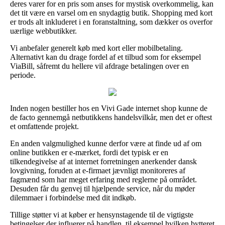
deres varer for en pris som anses for mystisk overkommelig, kan
det tit være en varsel om en snydagtig butik. Shopping med kort
er trods alt inkluderet i en foranstaltning, som dækker os overfor
uærlige webbutikker.
Vi anbefaler generelt køb med kort eller mobilbetaling.
Alternativt kan du drage fordel af et tilbud som for eksempel
ViaBill, såfremt du hellere vil afdrage betalingen over en
periode.
Inden nogen bestiller hos en Vivi Gade internet shop kunne de
de facto gennemgå netbutikkens handelsvilkår, men det er oftest
et omfattende projekt.
En anden valgmulighed kunne derfor være at finde ud af om
online butikken er e-mærket, fordi det typisk er en
tilkendegivelse af at internet forretningen anerkender dansk
lovgivning, foruden at e-firmaet jævnligt monitoreres af
fagmænd som har meget erfaring med reglerne på området.
Desuden får du genvej til hjælpende service, når du møder
dilemmaer i forbindelse med dit indkøb.
Tillige støtter vi at køber er hensynstagende til de vigtigste
betingelser der influerer på handlen, til eksempel hvilken bytteret