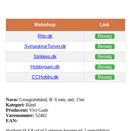
Webshop
Link
Rito.dk
Besøg
SymaskineTorvet.dk
Besøg
Strikkes.dk
Besøg
Hobbygarn.dk
Besøg
CCHobby.dk
Besøg
Navn:
Grosgrainbånd, B: 6 mm, rød, 15m
Kategori:
Bånd
Producent:
Vivi Gade
Varenummer:
52482
EAN:
Vurderet til
4.8
ud af 5 stjerner baseret på
2
anmeldelser