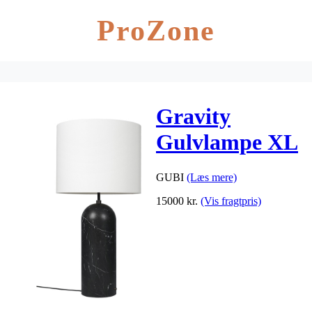
ProZone
Gravity
Gulvlampe XL
Low, Sort
GUBI
(Læs mere)
Marmor/Hvid
15000
kr.
(Vis fragtpris)