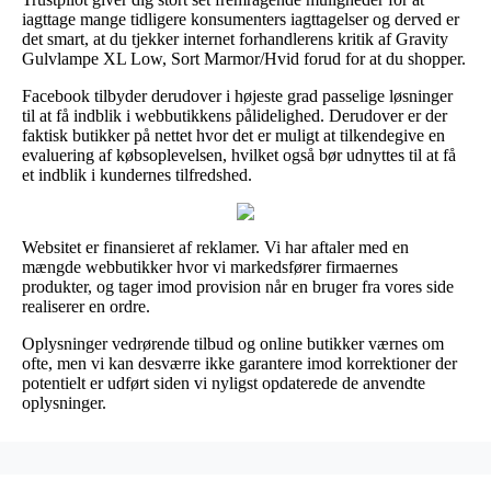
iagttage mange tidligere konsumenters iagttagelser og derved er
det smart, at du tjekker internet forhandlerens kritik af Gravity
Gulvlampe XL Low, Sort Marmor/Hvid forud for at du shopper.
Facebook tilbyder derudover i højeste grad passelige løsninger
til at få indblik i webbutikkens pålidelighed. Derudover er der
faktisk butikker på nettet hvor det er muligt at tilkendegive en
evaluering af købsoplevelsen, hvilket også bør udnyttes til at få
et indblik i kundernes tilfredshed.
Websitet er finansieret af reklamer. Vi har aftaler med en
mængde webbutikker hvor vi markedsfører firmaernes
produkter, og tager imod provision når en bruger fra vores side
realiserer en ordre.
Oplysninger vedrørende tilbud og online butikker værnes om
ofte, men vi kan desværre ikke garantere imod korrektioner der
potentielt er udført siden vi nyligst opdaterede de anvendte
oplysninger.