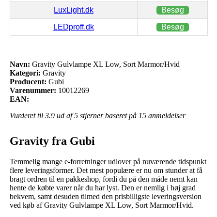
LuxLight.dk
Besøg
LEDproff.dk
Besøg
Navn:
Gravity Gulvlampe XL Low, Sort Marmor/Hvid
Kategori:
Gravity
Producent:
Gubi
Varenummer:
10012269
EAN:
Vurderet til
3.9
ud af 5 stjerner baseret på
15
anmeldelser
Gravity fra Gubi
Temmelig mange e-forretninger udlover på nuværende tidspunkt
flere leveringsformer. Det mest populære er nu om stunder at få
bragt ordren til en pakkeshop, fordi du på den måde nemt kan
hente de købte varer når du har lyst. Den er nemlig i høj grad
bekvem, samt desuden tilmed den prisbilligste leveringsversion
ved køb af Gravity Gulvlampe XL Low, Sort Marmor/Hvid.