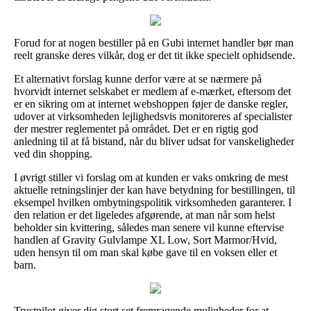
Forud for at nogen bestiller på en Gubi internet handler bør man
reelt granske deres vilkår, dog er det tit ikke specielt ophidsende.
Et alternativt forslag kunne derfor være at se nærmere på
hvorvidt internet selskabet er medlem af e-mærket, eftersom det
er en sikring om at internet webshoppen føjer de danske regler,
udover at virksomheden lejlighedsvis monitoreres af specialister
der mestrer reglementet på området. Det er en rigtig god
anledning til at få bistand, når du bliver udsat for vanskeligheder
ved din shopping.
I øvrigt stiller vi forslag om at kunden er vaks omkring de mest
aktuelle retningslinjer der kan have betydning for bestillingen, til
eksempel hvilken ombytningspolitik virksomheden garanterer. I
den relation er det ligeledes afgørende, at man når som helst
beholder sin kvittering, således man senere vil kunne eftervise
handlen af Gravity Gulvlampe XL Low, Sort Marmor/Hvid,
uden hensyn til om man skal købe gave til en voksen eller et
barn.
Trustpilot giver dig stort set fremragende muligheder for at