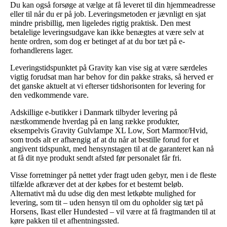
Du kan også forsøge at vælge at få leveret til din hjemmeadresse
eller til når du er på job. Leveringsmetoden er jævnligt en sjat
mindre prisbillig, men ligeledes rigtig praktisk. Den mest
betalelige leveringsudgave kan ikke benægtes at være selv at
hente ordren, som dog er betinget af at du bor tæt på e-
forhandlerens lager.
Leveringstidspunktet på Gravity kan vise sig at være særdeles
vigtig forudsat man har behov for din pakke straks, så herved er
det ganske aktuelt at vi efterser tidshorisonten for levering for
den vedkommende vare.
Adskillige e-butikker i Danmark tilbyder levering på
næstkommende hverdag på en lang række produkter,
eksempelvis Gravity Gulvlampe XL Low, Sort Marmor/Hvid,
som trods alt er afhængig af at du når at bestille forud for et
angivent tidspunkt, med hensynstagen til at de garanteret kan nå
at få dit nye produkt sendt afsted før personalet får fri.
Visse forretninger på nettet yder fragt uden gebyr, men i de fleste
tilfælde afkræver det at der købes for et bestemt beløb.
Alternativt må du udse dig den mest letkøbte mulighed for
levering, som tit – uden hensyn til om du opholder sig tæt på
Horsens, Ikast eller Hundested – vil være at få fragtmanden til at
køre pakken til et afhentningssted.