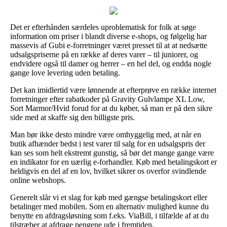
Det er efterhånden særdeles uproblematisk for folk at søge
information om priser i blandt diverse e-shops, og følgelig har
massevis af Gubi e-forretninger været presset til at at nedsætte
udsalgspriserne på en række af deres varer – til juniorer, og
endvidere også til damer og herrer – en hel del, og endda nogle
gange love levering uden betaling.
Det kan imidlertid være lønnende at efterprøve en række internet
forretninger efter rabatkoder på Gravity Gulvlampe XL Low,
Sort Marmor/Hvid forud for at du køber, så man er på den sikre
side med at skaffe sig den billigste pris.
Man bør ikke desto mindre være omhyggelig med, at når en
butik afhænder bedst i test varer til salg for en udsalgspris der
kan ses som helt ekstremt gunstig, så bør det mange gange være
en indikator for en uærlig e-forhandler. Køb med betalingskort er
heldigvis en del af en lov, hvilket sikrer os overfor svindlende
online webshops.
Generelt slår vi et slag for køb med gængse betalingskort eller
betalinger med mobilen. Som en alternativ mulighed kunne du
benytte en afdragsløsning som f.eks. ViaBill, i tilfælde af at du
tilstræber at afdrage pengene ude i fremtiden.