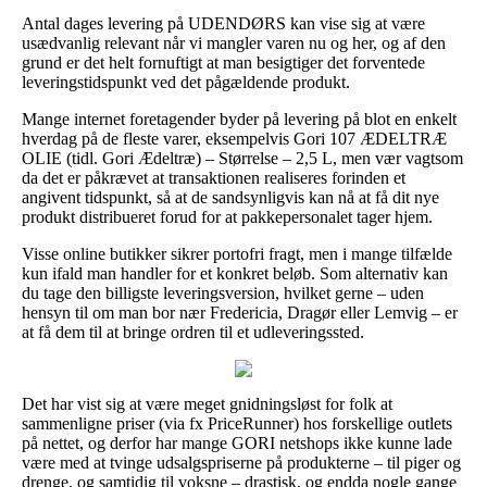
Antal dages levering på UDENDØRS kan vise sig at være
usædvanlig relevant når vi mangler varen nu og her, og af den
grund er det helt fornuftigt at man besigtiger det forventede
leveringstidspunkt ved det pågældende produkt.
Mange internet foretagender byder på levering på blot en enkelt
hverdag på de fleste varer, eksempelvis Gori 107 ÆDELTRÆ
OLIE (tidl. Gori Ædeltræ) – Størrelse – 2,5 L, men vær vagtsom
da det er påkrævet at transaktionen realiseres forinden et
angivent tidspunkt, så at de sandsynligvis kan nå at få dit nye
produkt distribueret forud for at pakkepersonalet tager hjem.
Visse online butikker sikrer portofri fragt, men i mange tilfælde
kun ifald man handler for et konkret beløb. Som alternativ kan
du tage den billigste leveringsversion, hvilket gerne – uden
hensyn til om man bor nær Fredericia, Dragør eller Lemvig – er
at få dem til at bringe ordren til et udleveringssted.
Det har vist sig at være meget gnidningsløst for folk at
sammenligne priser (via fx PriceRunner) hos forskellige outlets
på nettet, og derfor har mange GORI netshops ikke kunne lade
være med at tvinge udsalgspriserne på produkterne – til piger og
drenge, og samtidig til voksne – drastisk, og endda nogle gange