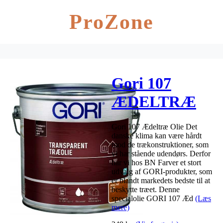
ProZone
Gori 107
ÆDELTRÆ
OLIE (tidl.
Gori 107 Ædeltræ Olie Det
Gori Ædeltræ)
danske klima kan være hårdt
mod de trækonstruktioner, som
– Størrelse –
vi har stående udendørs. Derfor
har vi hos BN Farver et stort
2,5 L
udvalg af GORI-produkter, som
er blandt markedets bedste til at
beskytte træet. Denne
specialolie GORI 107 Æd
(Læs
mere)