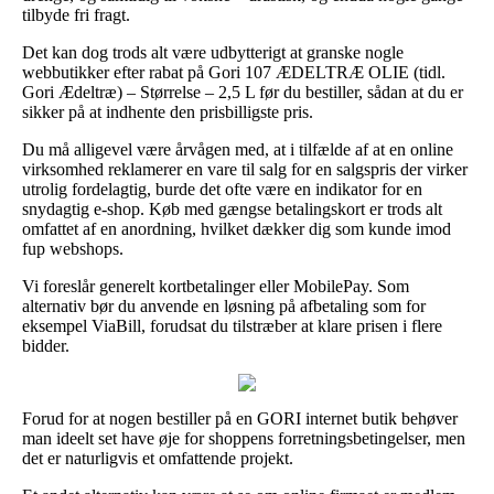
tilbyde fri fragt.
Det kan dog trods alt være udbytterigt at granske nogle
webbutikker efter rabat på Gori 107 ÆDELTRÆ OLIE (tidl.
Gori Ædeltræ) – Størrelse – 2,5 L før du bestiller, sådan at du er
sikker på at indhente den prisbilligste pris.
Du må alligevel være årvågen med, at i tilfælde af at en online
virksomhed reklamerer en vare til salg for en salgspris der virker
utrolig fordelagtig, burde det ofte være en indikator for en
snydagtig e-shop. Køb med gængse betalingskort er trods alt
omfattet af en anordning, hvilket dækker dig som kunde imod
fup webshops.
Vi foreslår generelt kortbetalinger eller MobilePay. Som
alternativ bør du anvende en løsning på afbetaling som for
eksempel ViaBill, forudsat du tilstræber at klare prisen i flere
bidder.
Forud for at nogen bestiller på en GORI internet butik behøver
man ideelt set have øje for shoppens forretningsbetingelser, men
det er naturligvis et omfattende projekt.