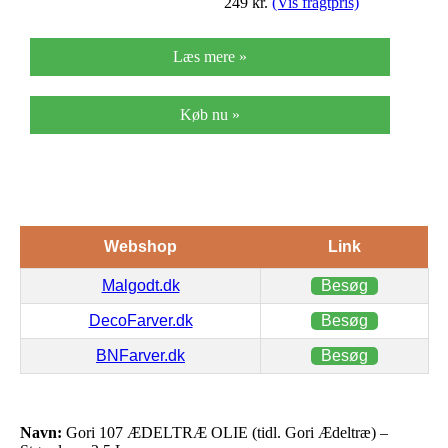
249
kr.
(Vis fragtpris)
Læs mere »
Køb nu »
Webshop
Link
Malgodt.dk
Besøg
DecoFarver.dk
Besøg
BNFarver.dk
Besøg
Navn:
Gori 107 ÆDELTRÆ OLIE (tidl. Gori Ædeltræ) –