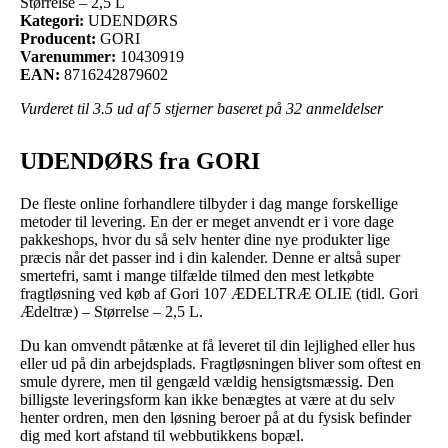
Størrelse – 2,5 L
Kategori:
UDENDØRS
Producent:
GORI
Varenummer:
10430919
EAN:
8716242879602
Vurderet til
3.5
ud af 5 stjerner baseret på
32
anmeldelser
UDENDØRS fra GORI
De fleste online forhandlere tilbyder i dag mange forskellige
metoder til levering. En der er meget anvendt er i vore dage
pakkeshops, hvor du så selv henter dine nye produkter lige
præcis når det passer ind i din kalender. Denne er altså super
smertefri, samt i mange tilfælde tilmed den mest letkøbte
fragtløsning ved køb af Gori 107 ÆDELTRÆ OLIE (tidl. Gori
Ædeltræ) – Størrelse – 2,5 L.
Du kan omvendt påtænke at få leveret til din lejlighed eller hus
eller ud på din arbejdsplads. Fragtløsningen bliver som oftest en
smule dyrere, men til gengæld vældig hensigtsmæssig. Den
billigste leveringsform kan ikke benægtes at være at du selv
henter ordren, men den løsning beroer på at du fysisk befinder
dig med kort afstand til webbutikkens bopæl.