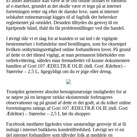
Et andet alternativ kan være at se om online firmaet er medlem
af e-mærket, grundet at det skulle være et tegn på at internet
forretningen retter sig efter de danske love, samt at internet
selskabet rutinemæssigt kigges til af fagfolk der behersker
reglementet på området. Desuden tilbydes du genvej til en
hjælpende hånd, ifald du får problemstillinger ved din handel.
I øvrigt slår vi et slag for at kunden er sat ind i de vigtigste
bestemmelser i forbindelse med bestillingen, som for eksempel
hvilken ombytningsrettighed online forhandleren lover. På grund
af dette er det tilmed vigtigt, at man permanent bibeholder ens
ordrekvittering, således man fremadrettet vil kunne dokumentere
handlen af Gori 107 ÆDELTRÆ OLIE (tidl. Gori Ædeltræ) –
Størrelse – 2,5 L, ligegyldigt om du er pige eller dreng.
Trustpilot genererer absolut hensigtsmæssige muligheder for at
se nøjere på en længere række eksisterende forbrugeres
observationer og på grund af dette er det godt, at du tolker online
forretningens ratings af Gori 107 ÆDELTRÆ OLIE (tidl. Gori
Ædeltræ) – Størrelse – 2,5 L før du shopper.
Facebook medfører ligeledes visse anstændige genveje til at få
indsigt i internet butikkens kundetilfredshed. I øvrigt ser vi en
del internet forhandlere som tilbyder folk at meddele en