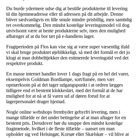
Du burde ydermere udse dig at bestille produkterne til levering
til din hjemmeadresse eller til adressen på dit arbejde. Denne
bliver sædvanligvis en lille smule mindre prisbillig, men samtidig
ret overkommelig. Den mindst kostelige leveringsmodel vil dog
utvivlsomt være at hente produkterne selv, men den mulighed
afhænger af at du bor tæt på e-handlens lager.
Fragtperioden på Flos kan vise sig at være super væsentlig ifald
vi skal bruge produktet øjeblikkeligt, så med det formål er det jo
klogt at man dobbelttjekker den estimerede leveringstid ved det
respektive produkt.
En masse internet handler lover 1 dags fragt på en hel del varer,
eksempelvis Goldman Bordlampe, sort/fumée, men vær
opmærksom på at det tager udgangspunkt i at ordren lægges
tidligere end et bestemt klokkeslæt, med det formål at de har
mulighed for at nå at få varen ud af døren forud for at
lagerpersonalet drager hjemad.
Nogle online webshops frembyder gebyrfri levering, men i
mange tilfælde er det under betingelse af at man aftager for en
bestemt pris. Derudover bør du snuppe den mindst kostelige
fragtmetode, hvilket i de fleste tilfælde – uanset om man
opholder sig ved Helsingør, Korsør eller Skælskør – vil blive at