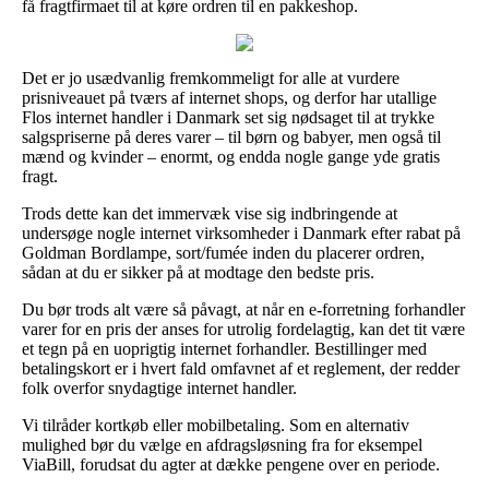
få fragtfirmaet til at køre ordren til en pakkeshop.
Det er jo usædvanlig fremkommeligt for alle at vurdere
prisniveauet på tværs af internet shops, og derfor har utallige
Flos internet handler i Danmark set sig nødsaget til at trykke
salgspriserne på deres varer – til børn og babyer, men også til
mænd og kvinder – enormt, og endda nogle gange yde gratis
fragt.
Trods dette kan det immervæk vise sig indbringende at
undersøge nogle internet virksomheder i Danmark efter rabat på
Goldman Bordlampe, sort/fumée inden du placerer ordren,
sådan at du er sikker på at modtage den bedste pris.
Du bør trods alt være så påvagt, at når en e-forretning forhandler
varer for en pris der anses for utrolig fordelagtig, kan det tit være
et tegn på en uoprigtig internet forhandler. Bestillinger med
betalingskort er i hvert fald omfavnet af et reglement, der redder
folk overfor snydagtige internet handler.
Vi tilråder kortkøb eller mobilbetaling. Som en alternativ
mulighed bør du vælge en afdragsløsning fra for eksempel
ViaBill, forudsat du agter at dække pengene over en periode.