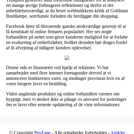
ret mange øvrige forbrugeres reflektioner og derfor er det
anbefalelsesværdigt, at du beser webbutikkens kritik af Goldman
Bordlampe, sort/fumée forinden du færdiggør din shopping.
Facebook fører til tilsvarende ganske ønskværdige genveje til at
få kendskab til online firmaets popularitet. Her ses nogle
forhandlere på nettet som giver kunderne mulighed for at forfatte
en evaluering af ordreforløbet, hvilket desuden bør drages fordel
af til afvejning af tidligere kunders oplevelser.
Denne side er finansieret ved hjælp af reklamer. Vi har
samarbejder med flere internet foretagender derved at vi
annoncerer butikkernes varer, og modtager provision hvis en af
vores brugere laver en bestilling.
Viden angående produkter og online forhandlere værnes om
hyppigt, men vi ønsker ikke at påtage os ansvaret for justeringer
der er lavet efter seneste opdatering af de viste informationer.
© Copyright
ProZone
- Alle rettigheder forbeholdes -
Artikler