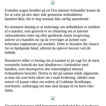
Forinden nogen bestiller på en Flos internet forhandler kunne de
for at være på den sikre side gennemse netbutikkens
handelsvilkår, det er dog normalt ikke særlig spændende.
En nemmere løsning er at undersøge om netbutikken er medlem
af e-mærket, som generelt er en erklæring om at internet
virksomheden retter sig efter gældende dansk lovgivning,
udover at e-handlen nu og da overvåges af jurister som
behersker reglementet på området. Dette er desuden din chance
for en hjælpende hånd, såfremt du oplever besvær ved dit
indkøb.
Herudover stiller vi forslag om at kunden er på vagt for de mest
essentielle forhold der kan håndhæves i forbindelse med
handlen, som eksempelvis den returrettighed internet
forhandleren benytter. Derfor er det på samme måde afgørende,
at man når som helst sikrer sin e-mail kvittering, således man
senere vil kunne vidne om ordren af Goldman Bordlampe,
sort/fumée, uafhængig om man skal shoppe til en herre eller
dame.
Trustpilot genererer altid fornemme muligheder for at analysere