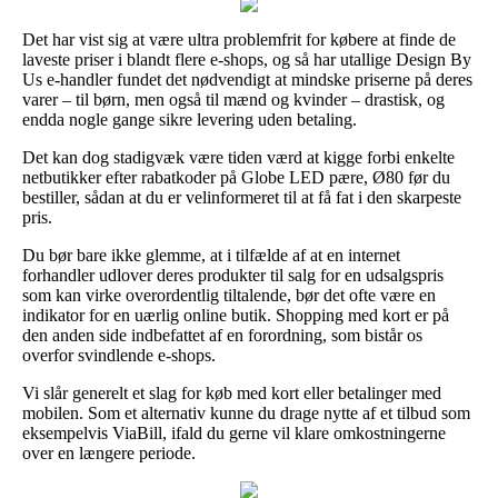
Det har vist sig at være ultra problemfrit for købere at finde de
laveste priser i blandt flere e-shops, og så har utallige Design By
Us e-handler fundet det nødvendigt at mindske priserne på deres
varer – til børn, men også til mænd og kvinder – drastisk, og
endda nogle gange sikre levering uden betaling.
Det kan dog stadigvæk være tiden værd at kigge forbi enkelte
netbutikker efter rabatkoder på Globe LED pære, Ø80 før du
bestiller, sådan at du er velinformeret til at få fat i den skarpeste
pris.
Du bør bare ikke glemme, at i tilfælde af at en internet
forhandler udlover deres produkter til salg for en udsalgspris
som kan virke overordentlig tiltalende, bør det ofte være en
indikator for en uærlig online butik. Shopping med kort er på
den anden side indbefattet af en forordning, som bistår os
overfor svindlende e-shops.
Vi slår generelt et slag for køb med kort eller betalinger med
mobilen. Som et alternativ kunne du drage nytte af et tilbud som
eksempelvis ViaBill, ifald du gerne vil klare omkostningerne
over en længere periode.