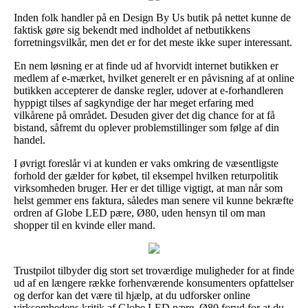
Inden folk handler på en Design By Us butik på nettet kunne de
faktisk gøre sig bekendt med indholdet af netbutikkens
forretningsvilkår, men det er for det meste ikke super interessant.
En nem løsning er at finde ud af hvorvidt internet butikken er
medlem af e-mærket, hvilket generelt er en påvisning af at online
butikken accepterer de danske regler, udover at e-forhandleren
hyppigt tilses af sagkyndige der har meget erfaring med
vilkårene på området. Desuden giver det dig chance for at få
bistand, såfremt du oplever problemstillinger som følge af din
handel.
I øvrigt foreslår vi at kunden er vaks omkring de væsentligste
forhold der gælder for købet, til eksempel hvilken returpolitik
virksomheden bruger. Her er det tillige vigtigt, at man når som
helst gemmer ens faktura, således man senere vil kunne bekræfte
ordren af Globe LED pære, Ø80, uden hensyn til om man
shopper til en kvinde eller mand.
Trustpilot tilbyder dig stort set troværdige muligheder for at finde
ud af en længere række forhenværende konsumenters opfattelser
og derfor kan det være til hjælp, at du udforsker online
virksomhedens kritik af Globe LED pære, Ø80 forud for at du