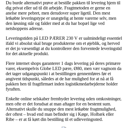
Du burde alternativt prøve at bestille pakken til levering hjem til
dig privat eller ud til dit arbejde. Fragtmetoden er gerne en
anelse mere pebret, men derudover super ligetil. Den mest
letkøbte leveringstype er unægtelig at hente varerne selv, men
den løsning står og falder med at du har bopæl lige ved
netshoppens adresse.
Leveringstiden på LED PÆRER 230 V er ualmindeligt essentiel
ifald vi absolut skal bruge produkterne om et øjeblik, og herved
er det jo væsentligt at du kontrollerer den forventede leveringstid
for det aktuelle produkt.
Flere internet shops garanterer 1 dags levering på deres primære
varer, eksempelvis Globe LED pære, Ø80, men vær vagtsom da
det tager udgangspunkt i at bestillingen gennemføres før et
angivent tidspunkt, således at de har mulighed for at nå at få
pakken hen til fragtfirmaet inden logistikmedarbejderne holder
fyraften.
Enkelte online selskaber frembyder levering uden omkostninger,
men ofte er det forudsat at man aftager for en bestemt sum.
Alternativt skulle du snuppe den mest letkøbte fragtmulighed,
der oftest – hvad end man befinder sig i Køge, Holbæk eller
Ribe – er at få kørt din bestilling til et udleveringssted.